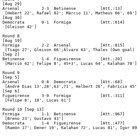
[Aug 29]

Arsenal		2-3  Betinense		[Att.:13]

 [Hebert 22', Rafael 82'; Márcio 11', Matheus 66', 69']

[Aug 30]

Democrata	0-1  Formiga		[Att.:614]

 [Gleison 42']

Round 8

[Aug 19]

Formiga		2-2  Arsenal		[Att.:815]

 [Tiago 27', Gleison 66';Álvaro 63', Thales (Own goal) 
[Sep 2]

Betinense	1-4  Figueirense	[Att.:20]

 [Márcio 42'; Felipe 8', 45+3', Lucas 64', Kalahan 78']

Round 9

[Sep 5]

Arsenal		0-8  Democrata		[Att.:68]

 [André Dias 13',28',63',71', Helbert 26', Fabrício 45'
[Sep 6]

Figueirense	3-0  Formiga		[Att.:311]

 [Felipe 8', 10', Lucas 61']

Round 10 [Sep 13]

Formiga		1-1  Betinense		[Att.:967]

 [Breno 23'; Gustavo 43']

Democrata	1-4  Figueirense	[Att.:477]

 [Ramón 17'; Dener 19', Kalahan 72', Lucas 81', Igor 89