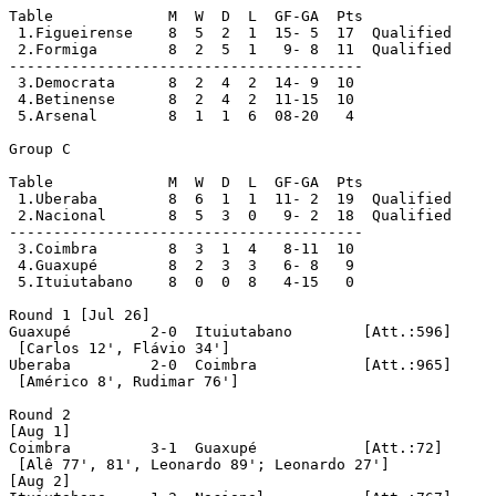
Table		  M  W  D  L  GF-GA  Pts

 1.Figueirense	  8  5  2  1  15- 5  17  Qualified

 2.Formiga	  8  2  5  1   9- 8  11  Qualified

----------------------------------------

 3.Democrata	  8  2  4  2  14- 9  10

 4.Betinense	  8  2  4  2  11-15  10

 5.Arsenal	  8  1  1  6  08-20   4

Group C

Table		  M  W  D  L  GF-GA  Pts

 1.Uberaba	  8  6  1  1  11- 2  19  Qualified

 2.Nacional	  8  5  3  0   9- 2  18  Qualified

----------------------------------------

 3.Coimbra	  8  3  1  4   8-11  10

 4.Guaxupé	  8  2  3  3   6- 8   9

 5.Ituiutabano	  8  0  0  8   4-15   0

Round 1 [Jul 26]

Guaxupé		2-0  Ituiutabano	[Att.:596]

 [Carlos 12', Flávio 34']

Uberaba		2-0  Coimbra		[Att.:965]

 [Américo 8', Rudimar 76']

Round 2

[Aug 1]

Coimbra		3-1  Guaxupé		[Att.:72]

 [Alê 77', 81', Leonardo 89'; Leonardo 27']

[Aug 2]
