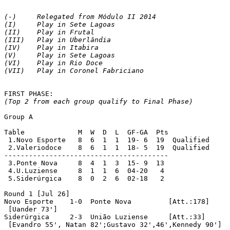
(-) 	Relegated from Módulo II 2014

(I)	Play in Sete Lagoas

(II)	Play in Frutal

(III)	Play in Uberlândia

(IV)	Play in Itabira

(V)	Play in Sete Lagoas

(VI)	Play in Rio Doce

(VII)	Play in Coronel Fabriciano
(Top 2 from each group qualify to Final Phase)
Group A

Table		  M  W  D  L  GF-GA  Pts

 1.Novo Esporte	  8  6  1  1  19- 6  19  Qualified

 2.Valeriodoce	  8  6  1  1  18- 5  19  Qualified

----------------------------------------

 3.Ponte Nova	  8  4  1  3  15- 9  13

 4.U.Luziense	  8  1  1  6  04-20   4

 5.Siderúrgica	  8  0  2  6  02-18   2

Round 1 [Jul 26]

Novo Esporte	1-0  Ponte Nova		[Att.:178]

 [Uander 73']

Siderúrgica	2-3  União Luziense	[Att.:33]

 [Evandro 55', Natan 82';Gustavo 32',46',Kennedy 90']
