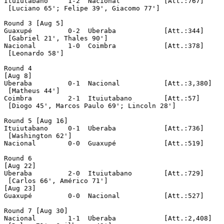
Ituiutabano	1-2  Nacional		[Att.:767]

 [Luciano 65'; Felipe 39', Giacomo 77']

Round 3 [Aug 5]

Guaxupé		0-2  Uberaba		[Att.:344]

 [Gabriel 21', Thales 90']

Nacional	1-0  Coimbra		[Att.:378]

 [Leonardo 58']

Round 4

[Aug 8]

Uberaba		0-1  Nacional		[Att.:3,380]

 [Matheus 44']

Coimbra		2-1  Ituiutabano	[Att.:57]

 [Diogo 45', Marcos Paulo 69'; Lincoln 28']

Round 5 [Aug 16]

Ituiutabano	0-1  Uberaba		[Att.:736]

 [Washington 62']

Nacional	0-0  Guaxupé		[Att.:519]

Round 6

[Aug 22]

Uberaba		2-0  Ituiutabano	[Att.:729]

 [Carlos 66', Américo 71']

[Aug 23]

Guaxupé		0-0  Nacional		[Att.:527]

Round 7 [Aug 30]

Nacional	1-1  Uberaba		[Att.:2,408]
