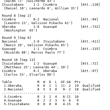
 [Dalmo 71' ;Guilherme 43']

Ituiutabano	1-2  Coimbra		[Att.:128]

 [Raniel 18'; Leonardo 8', Willian 35']

Round 8 [Sep 2]

Coimbra		0-2  Nacional		[Att.:94]

 [Leandro 23', Ualisson Pikachu 61']

Uberaba		1-0  Guaxupé		[Att.:732]

 [Washington  65']

Round 9 [Sep 6]

Nacional	2-0  Ituiutabano	[Att.:411]

 [Nanin 20', Ualisson Pikachu 65']

Guaxupé		1-1  Coimbra		[Att.:135]

 [Nivaldo 88'; Marcos Paulo 77']

Round 10 [Sep 13]

Ituiutabano	1-2  Guaxupé		[Att.:72]

 [Mattheus 25'; Leonardo 44', 50']

Coimbra		0-2  Uberaba		[Att.:97]

 [Carlos 53', Elcarlos 80']

Table		  M  W  D  L  GF-GA  Pts

 1.Uberaba	  8  6  1  1  11- 2  19  Qualified

 2.Nacional	  8  5  3  0   9- 2  18  Qualified

----------------------------------------

 3.Coimbra	  8  3  1  4   8-11  10

 4.Guaxupé	  8  2  3  3   6- 8   9

 5.Ituiutabano	  8  0  0  8   4-15   0
