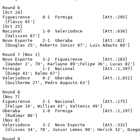
Round 6

[Oct 24]

Figueirense	0-1  Formiga		[Att.:295]

 [Flávio 65']

[Oct 25]

Nacional	1-0  Valeriodoce	[Att.:636]

 [Ualisson 87']

Novo Esporte	2-1  Uberaba		[Att.:82]

 [Douglas 25', Roberto Júnior 67'; Luís Adauto 60']

Round 7 [Nov 1]

Novo Esporte	3-2  Figueirense	[Att.:183]

 [Uander 2', 70', Karlayne 89';Felipe 36', Lucas 82']

Formiga		1-1  Nacional		[Att.:1,397]

 [Diego 43'; Dalmo 67']

Valeriodoce	0-2  Uberaba		[Att.:1,031]

 [Guilherme 27', Pedro Augusto 63']

Round 8

[Nov 7]

Figueirense	2-1  Nacional		[Att.:175]

 [Felipe 14', Willian 43'; Valtenis 49']

Uberaba		1-0  Formiga		[Att.:1,197]

 [Rudimar 86']

[Nov 8]

Valeriodoce	3-2  Novo Esporte	[Att.:332]

 [Ulisses 34', 78', Junior Lemos 90'; Herick 32', Diego
Round 9 
