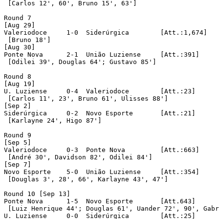
 [Carlos 12', 60', Bruno 15', 63']

Round 7

[Aug 29]

Valeriodoce	1-0  Siderúrgica	[Att.:1,674]

 [Bruno 18']

[Aug 30]

Ponte Nova	2-1  União Luziense	[Att.:391]

 [Odilei 39', Douglas 64'; Gustavo 85']

Round 8

[Aug 19]

U. Luziense	0-4  Valeriodoce	[Att.:23]

 [Carlos 11', 23', Bruno 61', Ulisses 88']

[Sep 2]

Siderúrgica	0-2  Novo Esporte	[Att.:21]

 [Karlayne 24', Higo 87']

Round 9

[Sep 5]

Valeriodoce	0-3  Ponte Nova		[Att.:663]

 [André 30', Davidson 82', Odilei 84']

[Sep 7]

Novo Esporte	5-0  União Luziense	[Att.:354]

 [Douglas 3', 28', 66', Karlayne 43', 47']

Round 10 [Sep 13]

Ponte Nova	1-5  Novo Esporte	[Att.643]

 [Luiz Henrique 44'; Douglas 61', Uander 72', 90', Gabr
U. Luziense	0-0  Siderúrgica	[Att.:25]
