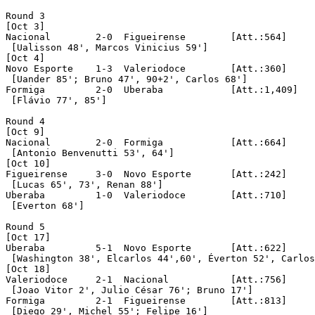
Round 3

[Oct 3]

Nacional	2-0  Figueirense	[Att.:564]

 [Ualisson 48', Marcos Vinicius 59']

[Oct 4]

Novo Esporte	1-3  Valeriodoce	[Att.:360]

 [Uander 85'; Bruno 47', 90+2', Carlos 68']

Formiga		2-0  Uberaba		[Att.:1,409]

 [Flávio 77', 85']

Round 4 

[Oct 9]

Nacional	2-0  Formiga		[Att.:664]

 [Antonio Benvenutti 53', 64']

[Oct 10]

Figueirense	3-0  Novo Esporte	[Att.:242]

 [Lucas 65', 73', Renan 88']

Uberaba		1-0  Valeriodoce	[Att.:710]

 [Everton 68']	

Round 5 

[Oct 17]

Uberaba		5-1  Novo Esporte	[Att.:622]

 [Washington 38', Elcarlos 44',60', Éverton 52', Carlos
[Oct 18]

Valeriodoce	2-1  Nacional		[Att.:756]

 [Joao Vitor 2', Julio César 76'; Bruno 17']

Formiga		2-1  Figueirense	[Att.:813]

 [Diego 29', Michel 55'; Felipe 16']
