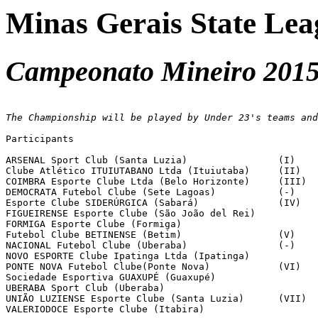
Minas Gerais State Lea
Campeonato Mineiro 2015 
The Championship will be played by Under 23's teams and
Participants

ARSENAL Sport Club (Santa Luzia)		(I)

Clube Atlético ITUIUTABANO Ltda (Ituiutaba)	(II)

COIMBRA Esporte Clube Ltda (Belo Horizonte)	(III)

DEMOCRATA Futebol Clube (Sete Lagoas)       	(-)

Esporte Clube SIDERÚRGICA (Sabará)		(IV)

FIGUEIRENSE Esporte Clube (São João del Rei)

FORMIGA Esporte Clube (Formiga)

Futebol Clube BETINENSE (Betim)			(V)

NACIONAL Futebol Clube (Uberaba)       		(-)

NOVO ESPORTE Clube Ipatinga Ltda (Ipatinga)

PONTE NOVA Futebol Clube(Ponte Nova)		(VI)

Sociedade Esportiva GUAXUPÉ (Guaxupé)

UBERABA Sport Club (Uberaba)

UNIÃO LUZIENSE Esporte Clube (Santa Luzia)	(VII)

VALERIODOCE Esporte Clube (Itabira)
