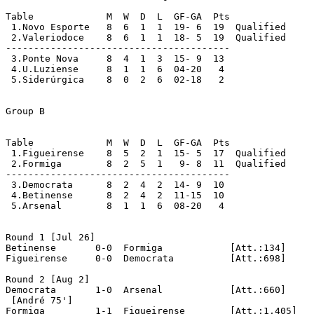
Table		  M  W  D  L  GF-GA  Pts

 1.Novo Esporte	  8  6  1  1  19- 6  19  Qualified

 2.Valeriodoce	  8  6  1  1  18- 5  19  Qualified

----------------------------------------

 3.Ponte Nova	  8  4  1  3  15- 9  13

 4.U.Luziense	  8  1  1  6  04-20   4

 5.Siderúrgica	  8  0  2  6  02-18   2

Group B

Table		  M  W  D  L  GF-GA  Pts

 1.Figueirense	  8  5  2  1  15- 5  17  Qualified

 2.Formiga	  8  2  5  1   9- 8  11  Qualified

----------------------------------------

 3.Democrata	  8  2  4  2  14- 9  10

 4.Betinense	  8  2  4  2  11-15  10

 5.Arsenal	  8  1  1  6  08-20   4

Round 1 [Jul 26]

Betinense	0-0  Formiga		[Att.:134]

Figueirense	0-0  Democrata		[Att.:698]

Round 2 [Aug 2]

Democrata	1-0  Arsenal		[Att.:660]

 [André 75']

Formiga		1-1  Figueirense	[Att.:1,405]
