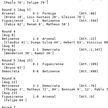
 [Paulo 76'; Felipe 79']

Round 3 [Aug 5]

Arsenal		0-3  Formiga		[Att.:88]

 [Breno 18', Luis Gustavo 28', Gleison 78']

Figueirense	1-2  Betinense		[Att.:594]

 [Fabio 62'; Renan 8', Matheus 58']

Round 4

[Aug 8]

Betinense	1-4  Arsenal		[Att.:22]

 [Claudio 41'; Diego Silva 44', Hebert 63', Vinícius 80
[Aug 9]

Formiga		1-1  Democrata		[Att.:1,347]

 [Wanderson 30'; Ramon 26']

Round 5 [Aug 15]

Arsenal		0-1  Figueirense	[Att.:109]

 [Bruno 67']

Democrata	0-0  Betinense		[Att.:490]

Round 6

[Aug 22]

Betinense	3-3  Democrata		[Att.:76]

 [Thiago 3', Matheus 72', 84'; Bonniek 9', 12', Pablo 7
[Aug 23]

Figueirense	1-0  Arsenal		[Att.:0]

 [Felipe 84']

Round 7
