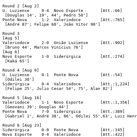
Round 2 [Aug 2]			

U. Luziense	0-4  Novo Esporte	[Att.:66]

 [Douglas 14', 19', 44', Pedro 50']

Ponte Nova	1-2  Valeriodoce	[Att.:765]

 [André 87'; Felipe 60', João Vítor 90']

Round 3

[Aug 5]

Valeriodoce	2-0  União Luziense	[Att.:902]

 [Bruno 44', Marcos Vinícius 76']

[Aug 6]

Novo Esporte	1-0  Siderúrgica	[Att.:274]

 [Kaká 65']

Round 4 [Aug 9]

U. Luziense	0-1  Ponte Nova		[Att.:54]

 [Odilei 30']

Siderúrgica	0-4  Valeriodoce	[Att.:1,224]

 [Felipe 25', Julio Cesar 54', 75', Alan 82']

Round 5 [Aug 16]

Valeriodoce	1-1  Novo Esporte	[Att.:1,356]

 [Geovani 39'; Douglas 44']

Ponte Nova	7-0  Siderúrgica	[Att.:389]

 [Gabriel 1', André 38', 86', Odilei 55',63', Luiz Henr
Round 6 [Aug 23]

Siderúrgica	0-0  Ponte Nova		[Att.:145]

Novo Esporte	0-4  Valeriodoce	[Att.:422]
