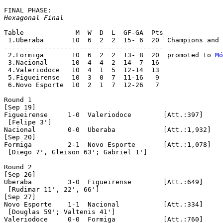
Hexagonal Final
Table		  M  W  D  L  GF-GA  Pts

 1.Uberaba	 10  6  2  2  15- 6  20  Champions a
----------------------------------------

 2.Formiga	 10  6  2  2  13- 8  20  promoted to 
Mó
 3.Nacional	 10  4  4  2  14- 7  16

 4.Valeriodoce	 10  4  1  5  12-14  13

 5.Figueirense	 10  3  0  7  11-16   9

 6.Novo Esporte	 10  2  1  7  12-26   7

Round 1

[Sep 19]

Figueirense	1-0  Valeriodoce	[Att.:397]

 [Felipe 3']	

Nacional	0-0  Uberaba		[Att.:1,932]

[Sep 20]

Formiga		2-1  Novo Esporte	[Att.:1,078]

 [Diego 7', Gleison 63'; Gabriel 1']

Round 2

[Sep 26]

Uberaba		3-0  Figueirense	[Att.:649]

 [Rudimar 11', 22', 66']

[Sep 27]

Novo Esporte	1-1  Nacional		[Att.:334]

 [Douglas 59'; Valtenis 41']

Valeriodoce	0-0  Formiga		[Att.:760]
