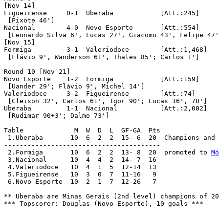
[Nov 14]

Figueirense	0-1  Uberaba		[Att.:245]

 [Pixote 46']

Nacional	4-0  Novo Esporte	[Att.:554]

 [Leonardo Silva 6', Lucas 27', Giacomo 43', Felipe 47'
[Nov 15]

Formiga		3-1  Valeriodoce	[Att.:1,468]

 [Flávio 9', Wanderson 61', Thales 85'; Carlos 1']

Round 10 [Nov 21]

Novo Esporte	1-2  Formiga		[Att.:159]

 [Uander 29'; Flávio 9', Michel 14']

Valeriodoce	3-2  Figueirense	[Att.:74]

 [Cleison 32', Carlos 61', Igor 90'; Lucas 16', 70']

Uberaba		1-1  Nacional		[Att.:2,002]

 [Rudimar 90+3'; Dalmo 73']

Table		  M  W  D  L  GF-GA  Pts

 1.Uberaba	 10  6  2  2  15- 6  20  Champions a
----------------------------------------

 2.Formiga	 10  6  2  2  13- 8  20  promoted to 
Mó
 3.Nacional	 10  4  4  2  14- 7  16

 4.Valeriodoce	 10  4  1  5  12-14  13

 5.Figueirense	 10  3  0  7  11-16   9

 6.Novo Esporte	 10  2  1  7  12-26   7

** Uberaba are Minas Gerais (2nd level) champions of 20
*** Topscorer: Douglas (Novo Esporte), 10 goals ***
