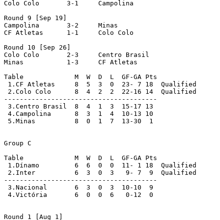
Colo Colo	3-1	Campolina

Round 9 [Sep 19]

Campolina	3-2	Minas

CF Atletas	1-1	Colo Colo

Round 10 [Sep 26]

Colo Colo	2-3	Centro Brasil

Minas		1-3	CF Atletas

Table		  M  W  D  L  GF-GA Pts

 1.CF Atletas     8  5  3  0  23- 7 18  Qualified

 2.Colo Colo	  8  4  2  2  22-16 14  Qualified

---------------------------------------

 3.Centro Brasil  8  4  1  3  15-17 13

 4.Campolina	  8  3  1  4  10-13 10

 5.Minas	  8  0  1  7  13-30  1

Group C

Table		  M  W  D  L  GF-GA Pts

 1.Dínamo	  6  6  0  0  11- 1 18  Qualified

 2.Inter	  6  3  0  3   9- 7  9  Qualified

---------------------------------------

 3.Nacional       6  3  0  3  10-10  9

 4.Victória	  6  0  0  6   0-12  0

Round 1 [Aug 1]
