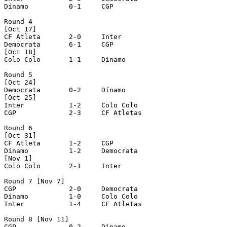
Dínamo		0-1 	CGP

Round 4 

[Oct 17]

CF Atleta	2-0	Inter

Democrata	6-1	CGP

[Oct 18]

Colo Colo	1-1 	Dínamo

Round 5 

[Oct 24]

Democrata	0-2	Dínamo

[Oct 25]

Inter		1-2	Colo Colo

CGP		2-3 	CF Atletas

Round 6 

[Oct 31]

CF Atleta	1-2	CGP

Dínamo		1-2 	Democrata

[Nov 1]

Colo Colo	2-1	Inter

Round 7 [Nov 7]

CGP		2-0 	Democrata

Dínamo		1-0 	Colo Colo

Inter		1-4	CF Atletas

Round 8 [Nov 11]

CGP		0-2	Dínamo
