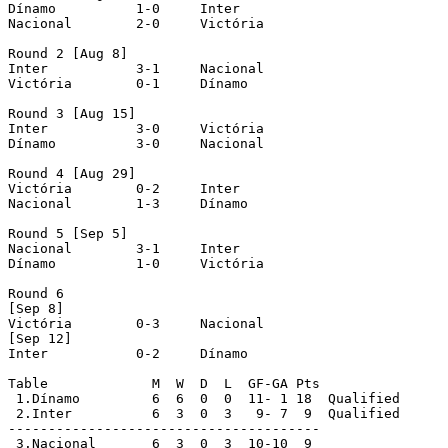
Dínamo		1-0	Inter

Nacional	2-0	Victória

Round 2 [Aug 8]

Inter		3-1	Nacional

Victória	0-1	Dínamo

Round 3 [Aug 15]

Inter		3-0	Victória

Dínamo		3-0	Nacional

Round 4 [Aug 29]

Victória	0-2	Inter

Nacional	1-3	Dínamo

Round 5 [Sep 5]

Nacional	3-1	Inter

Dínamo		1-0	Victória

Round 6 

[Sep 8]

Victória	0-3	Nacional

[Sep 12]

Inter		0-2	Dínamo

Table		  M  W  D  L  GF-GA Pts

 1.Dínamo	  6  6  0  0  11- 1 18  Qualified

 2.Inter	  6  3  0  3   9- 7  9  Qualified

---------------------------------------

 3.Nacional       6  3  0  3  10-10  9
