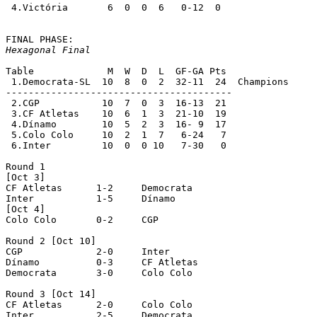
 4.Victória	  6  0  0  6   0-12  0

Hexagonal Final
Table		  M  W  D  L  GF-GA Pts

 1.Democrata-SL	 10  8  0  2  32-11  24  Champions

----------------------------------------

 2.CGP		 10  7  0  3  16-13  21

 3.CF Atletas    10  6  1  3  21-10  19

 4.Dínamo	 10  5  2  3  16- 9  17

 5.Colo Colo	 10  2  1  7   6-24   7

 6.Inter	 10  0  0 10   7-30   0

Round 1

[Oct 3]

CF Atletas	1-2	Democrata

Inter		1-5	Dínamo

[Oct 4]

Colo Colo	0-2 	CGP

Round 2 [Oct 10]

CGP		2-0	Inter

Dínamo		0-3	CF Atletas

Democrata	3-0	Colo Colo

Round 3 [Oct 14]

CF Atletas	2-0 	Colo Colo

Inter		2-5 	Democrata
