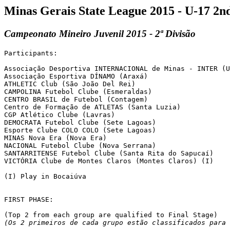
Minas Gerais State League 2015 - U-17 2n
Campeonato Mineiro Juvenil 2015 - 2ª Divisão
Participants:

Associação Desportiva INTERNACIONAL de Minas - INTER (U
Associação Esportiva DÍNAMO (Araxá)

ATHLETIC Club (São João Del Rei)

CAMPOLINA Futebol Clube (Esmeraldas)

CENTRO BRASIL de Futebol (Contagem)

Centro de Formação de ATLETAS (Santa Luzia)

CGP Atlético Clube (Lavras)

DEMOCRATA Futebol Clube (Sete Lagoas)

Esporte Clube COLO COLO (Sete Lagoas)

MINAS Nova Era (Nova Era)

NACIONAL Futebol Clube (Nova Serrana)

SANTARRITENSE Futebol Clube (Santa Rita do Sapucaí)

VICTÓRIA Clube de Montes Claros (Montes Claros) (I)

(I) Play in Bocaiúva

FIRST PHASE:

(Os 2 primeiros de cada grupo estão classificados para 