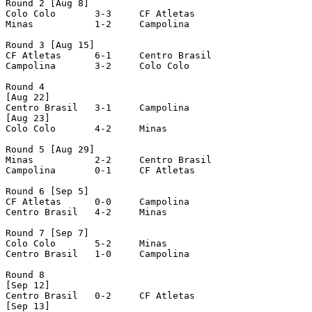
Round 2 [Aug 8]

Colo Colo	3-3	CF Atletas

Minas		1-2	Campolina

Round 3 [Aug 15]

CF Atletas	6-1	Centro Brasil

Campolina	3-2	Colo Colo

Round 4 

[Aug 22]

Centro Brasil	3-1	Campolina

[Aug 23]

Colo Colo	4-2	Minas

Round 5 [Aug 29]

Minas		2-2	Centro Brasil

Campolina	0-1	CF Atletas

Round 6 [Sep 5]

CF Atletas	0-0	Campolina

Centro Brasil	4-2	Minas

Round 7 [Sep 7]

Colo Colo	5-2	Minas

Centro Brasil	1-0	Campolina

Round 8 

[Sep 12]

Centro Brasil	0-2	CF Atletas

[Sep 13]
