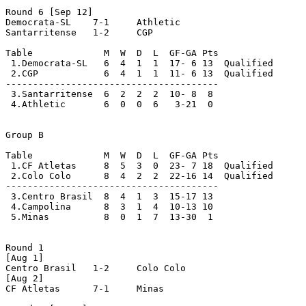
Round 6 [Sep 12]

Democrata-SL	7-1	Athletic	

Santarritense	1-2	CGP

Table		  M  W  D  L  GF-GA Pts

 1.Democrata-SL	  6  4  1  1  17- 6 13  Qualified

 2.CGP		  6  4  1  1  11- 6 13  Qualified

---------------------------------------

 3.Santarritense  6  2  2  2  10- 8  8

 4.Athletic	  6  0  0  6   3-21  0

Group B

Table		  M  W  D  L  GF-GA Pts

 1.CF Atletas     8  5  3  0  23- 7 18  Qualified

 2.Colo Colo	  8  4  2  2  22-16 14  Qualified

---------------------------------------

 3.Centro Brasil  8  4  1  3  15-17 13

 4.Campolina	  8  3  1  4  10-13 10

 5.Minas	  8  0  1  7  13-30  1

Round 1 

[Aug 1]

Centro Brasil	1-2	Colo Colo

[Aug 2]

CF Atletas	7-1	Minas
