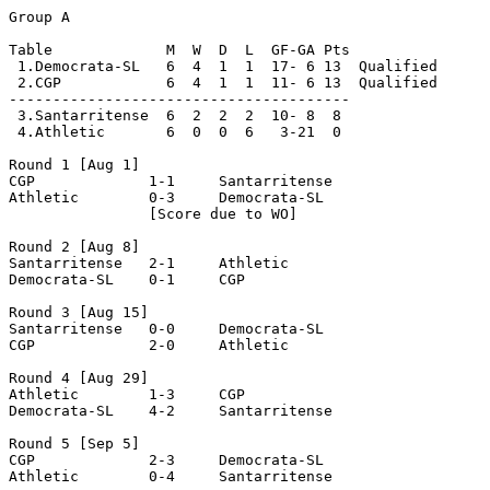
Group A

Table		  M  W  D  L  GF-GA Pts

 1.Democrata-SL	  6  4  1  1  17- 6 13  Qualified

 2.CGP		  6  4  1  1  11- 6 13  Qualified

---------------------------------------

 3.Santarritense  6  2  2  2  10- 8  8

 4.Athletic	  6  0  0  6   3-21  0

Round 1 [Aug 1]

CGP		1-1	Santarritense

Athletic	0-3	Democrata-SL

		[Score due to WO]

Round 2 [Aug 8]

Santarritense	2-1	Athletic

Democrata-SL	0-1	CGP

Round 3 [Aug 15]

Santarritense	0-0	Democrata-SL

CGP		2-0	Athletic

Round 4 [Aug 29]

Athletic	1-3	CGP

Democrata-SL	4-2	Santarritense

Round 5 [Sep 5]

CGP		2-3	Democrata-SL

Athletic	0-4	Santarritense
