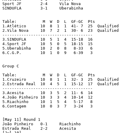
Sport JF   	2-4	Vila Nova   

SINDUFLA   	3-1	Uberabinha

Table:		 M  W  D  L  GF-GC  Pts

1.Atlético	10  8  1  1  41- 7  25	Qualified

2.Vila Nova	10  7  2  1  30- 6  23	Qualified

--------------------------------------	

3.SINDUFLA	10  5  1  4  15-18  16

4.Sport JF	10  5  0  5  18-15  15

5.Uberabinha	10  2  0  8   8-33   6

6.C.G.P.	10  1  0  9   6-39   3   

Group C

Table:		 M  W  D  L  GF-GC  Pts

1.Cruzeiro	10  8  1  1  32- 3  25  Qualified

2.Estrada Real	10  4  5  1  15-12  17	Qualified

--------------------------------------	

3.Acesita	10  3  5  2  11- 6  14

4.João Pinheiro	10  3  3  4  10-14  12

5.Riachinho	10  1  5  4   5-17   8

6.Contagem	10  0  3  7   3-24   3

[May 11] Round 1

João Pinheiro  	0-1	Riachinho   

Estrada Real   	2-2	Acesita 

[Jul 10]  
