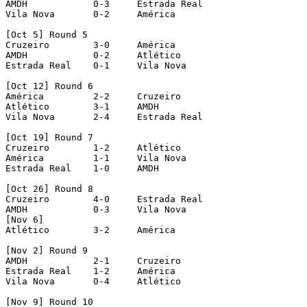
AMDH   		0-3	Estrada Real   

Vila Nova   	0-2	América 

[Oct 5] Round 5  

Cruzeiro   	3-0	América   

AMDH   		0-2	Atlético   

Estrada Real   	0-1	Vila Nova

[Oct 12] Round 6   

América   	2-2	Cruzeiro   

Atlético   	3-1	AMDH   

Vila Nova   	2-4	Estrada Real

[Oct 19] Round 7   

Cruzeiro   	1-2	Atlético   

América   	1-1	Vila Nova   

Estrada Real   	1-0	AMDH  

[Oct 26] Round 8 

Cruzeiro   	4-0	Estrada Real   

AMDH   		0-3	Vila Nova 

[Nov 6]  

Atlético   	3-2	América 

[Nov 2] Round 9  

AMDH   		2-1	Cruzeiro   

Estrada Real   	1-2	América   

Vila Nova   	0-4	Atlético 

[Nov 9] Round 10  
