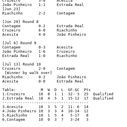
Cruzeiro   	3-0	Acesita   

João Pinheiro  	1-1	Estrada Real

[Jun 23]   

Riachinho   	2-2	Contagem 

[Jun 29] Round 8  

Contagem   	0-2	Estrada Real   

Cruzeiro   	6-0	Riachinho   

Acesita   	4-0	João Pinheiro 

[Jul 6] Round 9  

Contagem   	0-3	Acesita   

João Pinheiro  	1-6	Cruzeiro   

Estrada Real   	1-0	Riachinho

[Jul 13] Round 10   

Cruzeiro   	2-0	Contagem

 [Winner by walk over]   

Riachinho   	0-2	João Pinheiro   

Acesita   	0-0	Estrada Real   

Table:		 M  W  D  L  GF-GC  Pts

1.Cruzeiro	10  8  1  1  32- 3  25  Qualified

2.Estrada Real	10  4  5  1  15-12  17	Qualified

--------------------------------------	

3.Acesita	10  3  5  2  11- 6  14

4.João Pinheiro	10  3  3  4  10-14  12

5.Riachinho	10  1  5  4   5-17   8

6.Contagem	10  0  3  7   3-24   3
