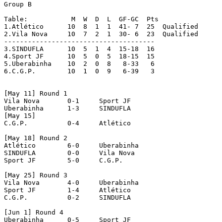
Group B

Table:		 M  W  D  L  GF-GC  Pts

1.Atlético	10  8  1  1  41- 7  25	Qualified

2.Vila Nova	10  7  2  1  30- 6  23	Qualified

--------------------------------------	

3.SINDUFLA	10  5  1  4  15-18  16

4.Sport JF	10  5  0  5  18-15  15

5.Uberabinha	10  2  0  8   8-33   6

6.C.G.P.	10  1  0  9   6-39   3

[May 11] Round 1

Vila Nova   	0-1	Sport JF   

Uberabinha   	1-3	SINDUFLA 

[May 15]  

C.G.P.   	0-4	Atlético

[May 18] Round 2   

Atlético   	6-0	Uberabinha   

SINDUFLA   	0-0	Vila Nova   

Sport JF   	5-0	C.G.P.

[May 25] Round 3   

Vila Nova   	4-0	Uberabinha   

Sport JF   	1-4	Atlético   

C.G.P.   	0-2	SINDUFLA 

[Jun 1] Round 4  

Uberabinha   	0-5	Sport JF   
