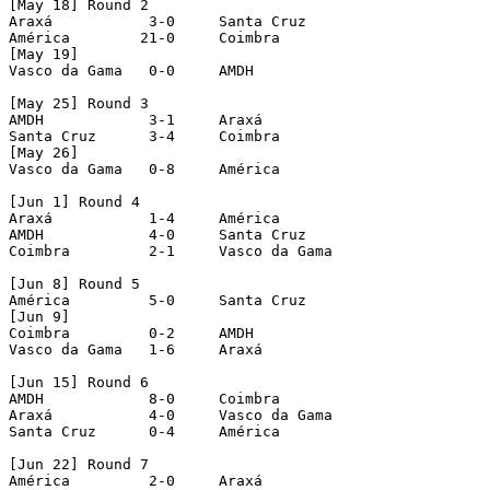
[May 18] Round 2  

Araxá		3-0	Santa Cruz  

América        21-0	Coimbra   

[May 19] 

Vasco da Gama  	0-0	AMDH  

[May 25] Round 3 

AMDH   		3-1	Araxá

Santa Cruz  	3-4	Coimbra   

[May 26] 

Vasco da Gama  	0-8	América 

[Jun 1] Round 4  

Araxá		1-4	América   

AMDH   		4-0	Santa Cruz  

Coimbra   	2-1	Vasco da Gama 

[Jun 8] Round 5  

América   	5-0	Santa Cruz  

[Jun 9]

Coimbra   	0-2	AMDH   

Vasco da Gama  	1-6	Araxá

[Jun 15] Round 6

AMDH   		8-0	Coimbra   

Araxá		4-0	Vasco da Gama   

Santa Cruz  	0-4	América  

[Jun 22] Round 7 

América   	2-0	Araxá
