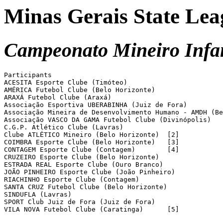
Minas Gerais State Lea
Campeonato Mineiro Infan
Participants

ACESITA Esporte Clube (Timóteo)

AMÉRICA Futebol Clube (Belo Horizonte)

ARAXÁ Futebol Clube (Araxá)

Associação Esportiva UBERABINHA (Juiz de Fora)

Associação Mineira de Desenvolvimento Humano - AMDH (Be
Associação VASCO DA GAMA Futebol Clube (Divinópolis)

C.G.P. Atlético Clube (Lavras)

Clube ATLÉTICO Mineiro (Belo Horizonte)  [2]

COIMBRA Esporte Clube (Belo Horizonte)	 [3]

CONTAGEM Esporte Clube (Contagem) 	 [4]

CRUZEIRO Esporte Clube (Belo Horizonte)

ESTRADA REAL Esporte Clube (Ouro Branco)

JOÃO PINHEIRO Esporte Clube (João Pinheiro)

RIACHINHO Esporte Clube (Contagem)

SANTA CRUZ Futebol Clube (Belo Horizonte)

SINDUFLA (Lavras)

SPORT Club Juiz de Fora (Juiz de Fora)

VILA NOVA Futebol Clube (Caratinga)	 [5]
