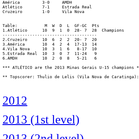
América   	3-0	AMDH   

Atlético   	7-1	Estrada Real   

Cruzeiro   	1-0	Vila Nova   

Table:		 M  W  D  L  GF-GC  Pts

1.Atlético	10  9  1  0  28- 7  28	Champions

--------------------------------------	

2.Cruzeiro	10  6  2  2  20- 7  20

3.América	10  4  2  4  17-13  14

4.Vila Nova	10  3  1  6   8-17  10

5.Estrada Real	10  3  0  7  11-24   9

6.AMDH		10  2  0  8   5-21   6

*** ATLÉTICO are the 2013 Minas Gerais U-15 champions *
** Topscorer: Thulio de Lelis (Vila Nova de Caratinga):
2012
2013 (1st level)
2013 (2nd level)