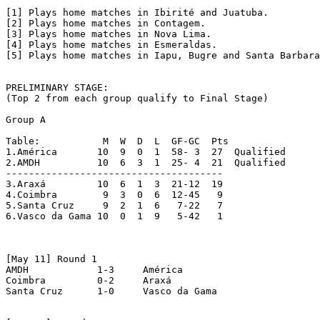
[1] Plays home matches in Ibirité and Juatuba.

[2] Plays home matches in Contagem.

[3] Plays home matches in Nova Lima.

[4] Plays home matches in Esmeraldas.

[5] Plays home matches in Iapu, Bugre and Santa Barbara
PRELIMINARY STAGE:

(Top 2 from each group qualify to Final Stage)

Group A

Table:		 M  W  D  L  GF-GC  Pts

1.América	10  9  0  1  58- 3  27	Qualified	

2.AMDH		10  6  3  1  25- 4  21	Qualified

--------------------------------------	

3.Araxá 	10  6  1  3  21-12  19	

4.Coimbra	 9  3  0  6  12-45   9	

5.Santa Cruz 	 9  2  1  6   7-22   7	

6.Vasco da Gama	10  0  1  9   5-42   1	

[May 11] Round 1

AMDH   		1-3	América   

Coimbra   	0-2	Araxá

Santa Cruz  	1-0	Vasco da Gama
