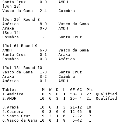
Santa Cruz  	0-0	AMDH   

[Jun 23]

Vasco da Gama  	2-4	Coimbra 

[Jun 29] Round 8  

América   	8-0	Vasco da Gama   

Araxá		0-0	AMDH   

[Sep 14]

Coimbra   	 -	Santa Cruz  

[Jul 6] Round 9

AMDH   		6-0	Vasco da Gama   

Santa Cruz  	0-1	Araxá

Coimbra   	0-3	América  

[Jul 13] Round 10 

Vasco da Gama  	1-3	Santa Cruz  

Araxá		3-2	Coimbra   

América   	0-1	AMDH

Table:		 M  W  D  L  GF-GC  Pts

1.América	10  9  0  1  58- 3  27	Qualified	

2.AMDH		10  6  3  1  25- 4  21	Qualified

--------------------------------------	

3.Araxá 	10  6  1  3  21-12  19	

4.Coimbra	 9  3  0  6  12-45   9	

5.Santa Cruz 	 9  2  1  6   7-22   7	

6.Vasco da Gama	10  0  1  9   5-42   1	   
