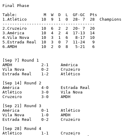
Final Phase

Table:		 M  W  D  L  GF-GC  Pts

1.Atlético	10  9  1  0  28- 7  28	Champions

--------------------------------------	

2.Cruzeiro	10  6  2  2  20- 7  20

3.América	10  4  2  4  17-13  14

4.Vila Nova	10  3  1  6   8-17  10

5.Estrada Real	10  3  0  7  11-24   9

6.AMDH		10  2  0  8   5-21   6

[Sep 7] Round 1

AMDH   		2-1	América   

Vila Nova   	0-2	Cruzeiro   

Estrada Real   	1-2	Atlético 

[Sep 14] Round 2  

América   	4-0	Estrada Real   

Atlético   	3-0	Vila Nova   

Cruzeiro   	3-0	AMDH  

[Sep 21] Round 3 

América   	0-1	Atlético   

Vila Nova   	1-0	AMDH   

Estrada Real   	0-2	Cruzeiro 

[Sep 28] Round 4  

Atlético   	1-1	Cruzeiro   
