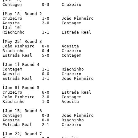
Contagem   	0-3	Cruzeiro 

[May 18] Round 2  

Cruzeiro   	1-0	João Pinheiro   

Acesita   	2-0	Contagem   

[Jul 10]

Riachinho   	1-1	Estrada Real

[May 25] Round 3   

João Pinheiro  	0-0	Acesita   

Riachinho   	0-4	Cruzeiro   

Estrada Real   	5-0	Contagem

[Jun 1] Round 4   

Contagem   	1-1	Riachinho   

Acesita   	0-0	Cruzeiro   

Estrada Real   	1-1	João Pinheiro

[Jun 8] Round 5   

Cruzeiro   	6-0	Estrada Real   

João Pinheiro  	2-0	Contagem   

Riachinho   	1-0	Acesita

[Jun 15] Round 6   

Contagem   	0-3	João Pinheiro   

Acesita   	0-0	Riachinho   

Estrada Real   	2-1	Cruzeiro 

[Jun 22] Round 7  
