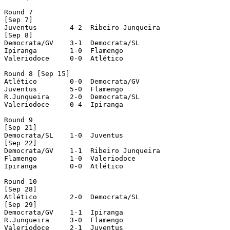
Round 7

[Sep 7]

Juventus  	4-2  Ribeiro Junqueira

[Sep 8]

Democrata/GV  	3-1  Democrata/SL

Ipiranga  	1-0  Flamengo

Valeriodoce  	0-0  Atlético

Round 8 [Sep 15]

Atlético  	0-0  Democrata/GV

Juventus  	5-0  Flamengo

R.Junqueira  	2-0  Democrata/SL

Valeriodoce  	0-4  Ipiranga

Round 9

[Sep 21]

Democrata/SL  	1-0  Juventus

[Sep 22]

Democrata/GV  	1-1  Ribeiro Junqueira

Flamengo  	1-0  Valeriodoce

Ipiranga  	0-0  Atlético

Round 10

[Sep 28]

Atlético  	2-0  Democrata/SL

[Sep 29]

Democrata/GV  	1-1  Ipiranga

R.Junqueira  	3-0  Flamengo

Valeriodoce  	2-1  Juventus
