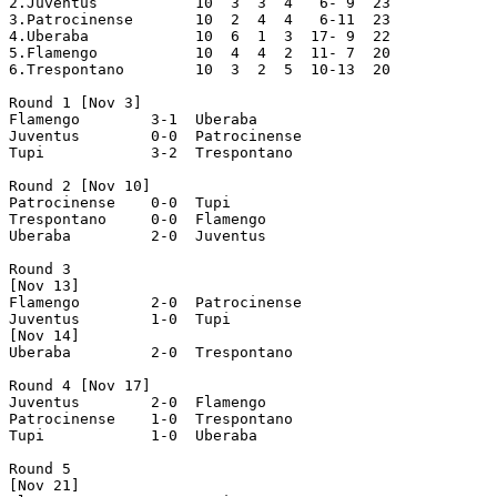
2.Juventus	     10  3  3  4   6- 9  23

3.Patrocinense	     10  2  4  4   6-11  23

4.Uberaba	     10  6  1  3  17- 9  22

5.Flamengo	     10  4  4  2  11- 7  20

6.Trespontano	     10  3  2  5  10-13  20

Round 1 [Nov 3]

Flamengo  	3-1  Uberaba

Juventus  	0-0  Patrocinense

Tupi  		3-2  Trespontano

Round 2 [Nov 10]

Patrocinense  	0-0  Tupi

Trespontano  	0-0  Flamengo

Uberaba  	2-0  Juventus

Round 3

[Nov 13]

Flamengo  	2-0  Patrocinense

Juventus  	1-0  Tupi

[Nov 14]

Uberaba  	2-0  Trespontano

Round 4 [Nov 17]

Juventus  	2-0  Flamengo

Patrocinense  	1-0  Trespontano

Tupi  		1-0  Uberaba

Round 5

[Nov 21]
