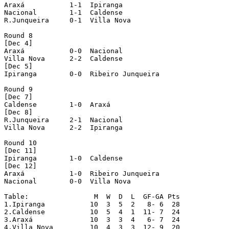
Araxá  		1-1  Ipiranga

Nacional  	1-1  Caldense

R.Junqueira  	0-1  Villa Nova

Round 8

[Dec 4]

Araxá  		0-0  Nacional

Villa Nova  	2-2  Caldense

[Dec 5]

Ipiranga  	0-0  Ribeiro Junqueira

Round 9

[Dec 7]

Caldense  	1-0  Araxá

[Dec 8]

R.Junqueira  	2-1  Nacional

Villa Nova  	2-2  Ipiranga

Round 10

[Dec 11]

Ipiranga  	1-0  Caldense

[Dec 12]

Araxá  		1-0  Ribeiro Junqueira

Nacional  	0-0  Villa Nova

Table:                M  W  D  L  GF-GA Pts

1.Ipiranga	     10  3  5  2   8- 6  28

2.Caldense 	     10  5  4  1  11- 7  24

3.Araxá              10  3  3  4   6- 7  24

4.Villa Nova	     10  4  3  3  12- 9  20
