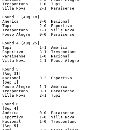
Trespontano	1-0  Tupi

Villa Nova	2-1  Paraisense

Round 3 [Aug 18]

América  	3-0  Nacional

Tupi	  	2-0  Esportivo

Trespontano	1-1  Villa Nova

Pouso Alegre  	0-0  Paraisense

Round 4 [Aug 25]

Tupi	  	1-1  América

Esportivo  	3-1  Trespontano

Paraisense	1-0  Nacional

Villa Nova	2-1  Pouso Alegre

Round 5

[Aug 31]

Nacional  	0-2  Esportivo

[Sep 1]

Pouso Alegre  	1-1  América

Trespontano	0-1  Paraisense

Villa Nova	2-1  Tupi

Round 6

[Sep 4]

América  	0-0  Paraisense

Esportivo  	1-0  Villa Nova

Nacional  	1-0  Trespontano

[Sep 5]
