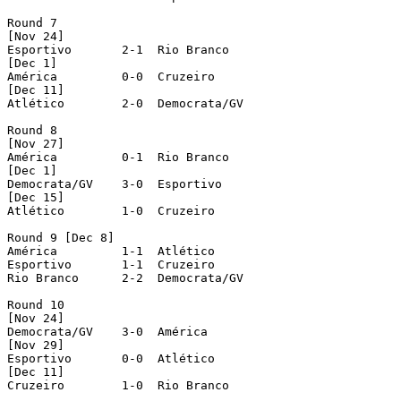
Round 7

[Nov 24]

Esportivo  	2-1  Rio Branco

[Dec 1]

América  	0-0  Cruzeiro

[Dec 11]

Atlético  	2-0  Democrata/GV

Round 8

[Nov 27]

América  	0-1  Rio Branco

[Dec 1]

Democrata/GV  	3-0  Esportivo

[Dec 15]

Atlético  	1-0  Cruzeiro

Round 9 [Dec 8]

América  	1-1  Atlético

Esportivo  	1-1  Cruzeiro

Rio Branco  	2-2  Democrata/GV

Round 10

[Nov 24]

Democrata/GV  	3-0  América

[Nov 29]

Esportivo  	0-0  Atlético

[Dec 11]

Cruzeiro  	1-0  Rio Branco
