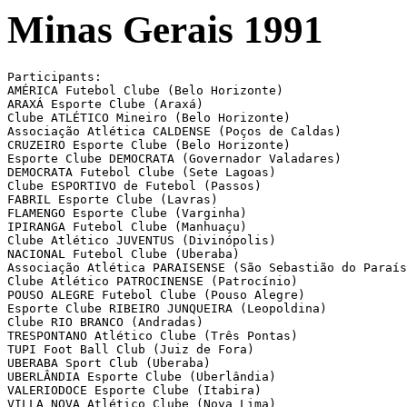
Minas Gerais 1991
Participants:

AMÉRICA Futebol Clube (Belo Horizonte)

ARAXÁ Esporte Clube (Araxá)

Clube ATLÉTICO Mineiro (Belo Horizonte)

Associação Atlética CALDENSE (Poços de Caldas)

CRUZEIRO Esporte Clube (Belo Horizonte)

Esporte Clube DEMOCRATA (Governador Valadares)

DEMOCRATA Futebol Clube (Sete Lagoas)

Clube ESPORTIVO de Futebol (Passos)

FABRIL Esporte Clube (Lavras)

FLAMENGO Esporte Clube (Varginha)

IPIRANGA Futebol Clube (Manhuaçu)

Clube Atlético JUVENTUS (Divinópolis)

NACIONAL Futebol Clube (Uberaba)

Associação Atlética PARAISENSE (São Sebastião do Paraís
Clube Atlético PATROCINENSE (Patrocínio)

POUSO ALEGRE Futebol Clube (Pouso Alegre)

Esporte Clube RIBEIRO JUNQUEIRA (Leopoldina)

Clube RIO BRANCO (Andradas)

TRESPONTANO Atlético Clube (Três Pontas)

TUPI Foot Ball Club (Juiz de Fora)

UBERABA Sport Club (Uberaba)

UBERLÂNDIA Esporte Clube (Uberlândia)

VALERIODOCE Esporte Clube (Itabira)

VILLA NOVA Atlético Clube (Nova Lima)
