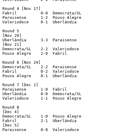
Round 4 [Nov 17]

Fabril  	0-0  Democrata/SL

Paraisense  	1-2  Pouso Alegre

Valeriodoce  	0-1  Uberlândia

Round 5

[Nov 20]

Uberlândia  	3-3  Paraisense

[Nov 21]

Democrata/SL  	2-2  Valeriodoce

Pouso Alegre  	2-0  Fabril

Round 6 [Nov 24]

Democrata/SL  	2-2  Paraisense

Fabril  	0-2  Valeriodoce

Pouso Alegre  	0-1  Uberlândia

Round 7 [Dec 1]

Paraisense  	1-0  Fabril

Uberlândia  	0-0  Democrata/SL

Valeriodoce  	1-1  Pouso Alegre

Round 8

[Dec 4]

Democrata/SL  	1-0  Pouso Alegre

Fabril  	2-1  Uberlândia

[Dec 5]

Paraisense  	0-0  Valeriodoce
