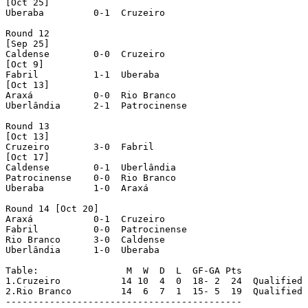
[Oct 25]

Uberaba  	0-1  Cruzeiro

Round 12

[Sep 25]

Caldense  	0-0  Cruzeiro

[Oct 9]

Fabril  	1-1  Uberaba

[Oct 13]

Araxá  		0-0  Rio Branco

Uberlândia  	2-1  Patrocinense

Round 13

[Oct 13]

Cruzeiro  	3-0  Fabril

[Oct 17]

Caldense  	0-1  Uberlândia

Patrocinense  	0-0  Rio Branco

Uberaba  	1-0  Araxá

Round 14 [Oct 20]

Araxá  		0-1  Cruzeiro

Fabril 		0-0  Patrocinense

Rio Branco  	3-0  Caldense

Uberlândia  	1-0  Uberaba

Table:                M  W  D  L  GF-GA Pts

1.Cruzeiro 	     14 10  4  0  18- 2  24  Qualified

2.Rio Branco 	     14  6  7  1  15- 5  19  Qualified

-------------------------------------------
