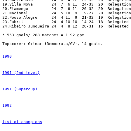
19.Villa Nova 	     24  7  6 11  24-33  20  Relegation play-offs

20.Flamengo	     24  7  6 11  20-32  20  Relegation play-offs

21.Nacional 	     24  5 10  9  19-27  20  Relegation play-offs

22.Pouso Alegre	     24  4 11  9  21-32  19  Relegation play-offs

23.Fabril 	     24  4 10 10  14-24  18  Relegated
24.Ribeiro Junqueira 24  4  8 12  20-31  16  Relegated 
* 553 goals/ 288 matches = 1.92 gpm.

Topscorer: Gilmar (Democrata/GV), 14 goals.

1990
1991 (2nd level)
1991 (Supercup)
1992
list of champions