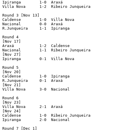
Ipiranga  	1-0  Araxá

Villa Nova  	1-2  Ribeiro Junqueira

Round 3 [Nov 13]

Caldense  	1-0  Villa Nova

Nacional  	0-0  Araxá

R.Junqueira  	1-1  Ipiranga

Round 4

[Nov 17]

Araxá  		1-2  Caldense

Nacional  	1-1  Ribeiro Junqueira

[Nov 27]

Ipiranga  	0-1  Villa Nova

Round 5

[Nov 20]

Caldense  	1-0  Ipiranga

R.Junqueira  	0-1  Araxá

[Nov 21]

Villa Nova  	3-0  Nacional

Round 6

[Nov 23]

Villa Nova  	2-1  Araxá

[Nov 24]

Caldense  	1-0  Ribeiro Junqueira

Ipiranga  	2-0  Nacional

Round 7 [Dec 1]
