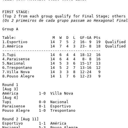
FIRST STAGE:

(Os 2 primeiros de cada grupo passam ao Hexagonal Final
Group A

Table:                M  W  D  L  GF-GA Pts

1.Esportivo 	     14  7  5  2  16- 9  19  Qualified

2.América 	     14  7  4  3  23- 8  18  Qualified

-------------------------------------------

3.Tupi	 	     14  6  4  4  18-12  16

4.Paraisense 	     14  6  4  4   8- 8  16

5.Nacional 	     14  5  3  6  15-17  13

6.Trespontano 	     14  5  2  7  13-16  12

7.Villa Nova 	     14  3  3  8  12-24   9

8.Pouso Alegre	     14  1  7  6  12-23   9

Round 1

[Aug 3]

América  	1-0  Villa Nova

[Aug 4]

Tupi	  	0-0  Nacional

Paraisense	0-1  Esportivo

Pouso Alegre  	1-0  Trespontano

Round 2 [Aug 11]

Esportivo  	1-1  América

Nacional  	5-3  Pouso Alegre
