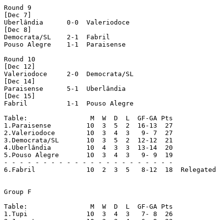
Round 9

[Dec 7]

Uberlândia  	0-0  Valeriodoce

[Dec 8]

Democrata/SL  	2-1  Fabril

Pouso Alegre  	1-1  Paraisense

Round 10

[Dec 12]

Valeriodoce  	2-0  Democrata/SL

[Dec 14]

Paraisense  	5-1  Uberlândia

[Dec 15]

Fabril  	1-1  Pouso Alegre

Table:                M  W  D  L  GF-GA Pts

1.Paraisense	     10  3  5  2  16-13  27

2.Valeriodoce	     10  3  4  3   9- 7  27

3.Democrata/SL	     10  3  5  2  12-12  21

4.Uberlândia	     10  4  3  3  13-14  20

5.Pouso Alegre	     10  3  4  3   9- 9  19

- - - - - - - - - - - - - - - - - - - - - - 

6.Fabril	     10  2  3  5   8-12  18  Relegated
Group F

Table:                M  W  D  L  GF-GA Pts

1.Tupi		     10  3  4  3   7- 8  26
