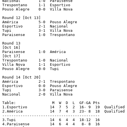
Nacional  	1-0  Paraisense

Trespontano	1-1  Esportivo

Pouso Alegre  	0-0  Villa Nova

Round 12 [Oct 13]

América  	5-0  Pouso Alegre

Esportivo  	2-1  Nacional

Tupi	  	3-1  Villa Nova

Paraisense	1-0  Trespontano

Round 13

[Oct 16]

Paraisense  	1-0  América

[Oct 17]

Trespontano	1-0  Nacional

Villa Nova	1-1  Esportivo

Pouso Alegre  	0-0  Tupi

Round 14 [Oct 20]

América  	2-1  Trespontano

Esportivo  	0-0  Pouso Alegre

Tupi	  	3-0  Paraisense

Nacional  	2-0  Villa Nova

Table:                M  W  D  L  GF-GA Pts

1.Esportivo 	     14  7  5  2  16- 9  19  Qualified

2.América 	     14  7  4  3  23- 8  18  Qualified

-------------------------------------------

3.Tupi	 	     14  6  4  4  18-12  16

4.Paraisense 	     14  6  4  4   8- 8  16
