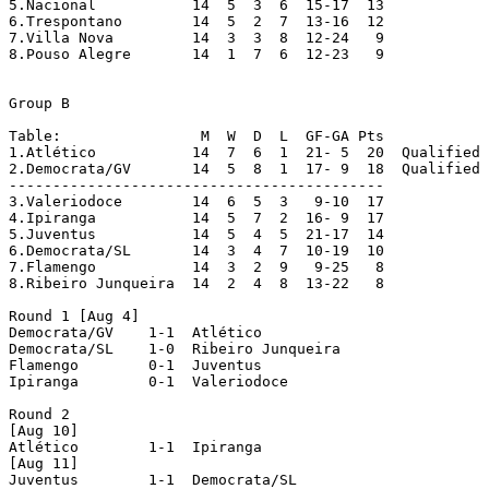
5.Nacional 	     14  5  3  6  15-17  13

6.Trespontano 	     14  5  2  7  13-16  12

7.Villa Nova 	     14  3  3  8  12-24   9

8.Pouso Alegre	     14  1  7  6  12-23   9

Group B

Table:                M  W  D  L  GF-GA Pts

1.Atlético 	     14  7  6  1  21- 5  20  Qualified

2.Democrata/GV	     14  5  8  1  17- 9  18  Qualified

-------------------------------------------

3.Valeriodoce 	     14  6  5  3   9-10  17

4.Ipiranga 	     14  5  7  2  16- 9  17

5.Juventus 	     14  5  4  5  21-17  14

6.Democrata/SL	     14  3  4  7  10-19  10

7.Flamengo	     14  3  2  9   9-25   8

8.Ribeiro Junqueira  14  2  4  8  13-22   8

Round 1 [Aug 4]

Democrata/GV  	1-1  Atlético

Democrata/SL  	1-0  Ribeiro Junqueira

Flamengo  	0-1  Juventus

Ipiranga  	0-1  Valeriodoce

Round 2

[Aug 10]

Atlético  	1-1  Ipiranga

[Aug 11]

Juventus  	1-1  Democrata/SL
