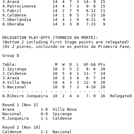
3.Araxá 	     14  4  7  3  14- 9  15

4.Patrocinense 	     14  4  7  3   9- 6  15

5.Fabril 	     14  2  7  5   6-12  11

6.Caldense 	     14  1  8  5   7-15  10

7.Uberlândia 	     14  4  1  9   9-21   9

8.Uberaba 	     14  3  3  8   7-15   9

RELEGATION PLAY-OFFS (TORNEIO DA MORTE):

(Os 2 piores, incluindo-se os pontos da Primeira Fase, 
Group D

Table:                M  W  D  L  GF-GA Pts

1.Ipiranga	     10  3  5  2   8- 6  28

2.Caldense 	     10  5  4  1  11- 7  24

3.Araxá              10  3  3  4   6- 7  24

4.Villa Nova	     10  4  3  3  12- 9  20

5.Nacional	     10  0  7  3   4-10  20

- - - - - - - - - - - - - - - - - - - - - - 

6.Ribeiro Junqueira  10  2  4  4   7- 9  16  Relegated 
Round 1 [Nov 3]

Araxá  		1-0  Villa Nova

Nacional  	0-0  Ipiranga

R.Junqueira  	1-1  Caldense

Round 2 [Nov 10]

Caldense  	1-1  Nacional
