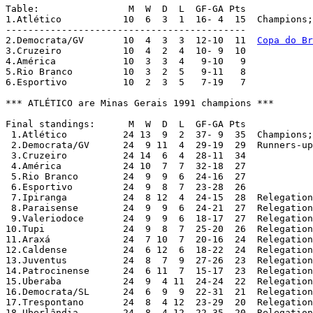
Table:                M  W  D  L  GF-GA Pts

1.Atlético	     10  6  3  1  16- 4  15  Champions
-------------------------------------------

2.Democrata/GV	     10  4  3  3  12-10  11  
Copa do Br
3.Cruzeiro	     10  4  2  4  10- 9  10

4.América	     10  3  3  4   9-10   9

5.Rio Branco	     10  3  2  5   9-11   8

6.Esportivo	     10  2  3  5   7-19   7

*** ATLÉTICO are Minas Gerais 1991 champions ***

Final standings:      M  W  D  L  GF-GA Pts

 1.Atlético	     24	13  9  2  37- 9	 35  Champio
 2.Democrata/GV	     24  9 11  4  29-19  29  Runners-u
 3.Cruzeiro	     24	14  6  4  28-11	 34  

 4.América	     24 10  7  7  32-18  27

 5.Rio Branco	     24  9  9  6  24-16  27

 6.Esportivo	     24  9  8  7  23-28  26

 7.Ipiranga 	     24  8 12  4  24-15  28  Relegation play-offs - "Death Tournament" champions

 8.Paraisense 	     24  9  9  6  24-21  27  Relegation play-offs

 9.Valeriodoce 	     24  9  9  6  18-17  27  Relegation play-offs

10.Tupi	 	     24  9  8  7  25-20  26  Relegation play-offs

11.Araxá 	     24  7 10  7  20-16  24  Relegation play-offs

12.Caldense 	     24  6 12  6  18-22  24  Relegation play-offs

13.Juventus 	     24  8  7  9  27-26  23  Relegation play-offs

14.Patrocinense      24  6 11  7  15-17  23  Relegation
15.Uberaba 	     24  9  4 11  24-24  22  Relegation play-offs

16.Democrata/SL	     24  6  9  9  22-31  21  Relegation play-offs

17.Trespontano 	     24  8  4 12  23-29  20  Relegation play-offs

18.Uberlândia 	     24  8  4 12  22-35  20  Relegation play-offs
