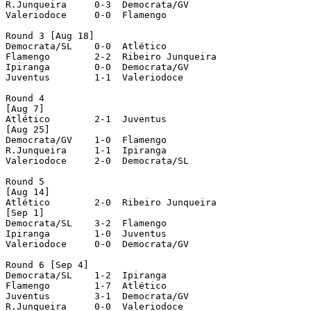
R.Junqueira  	0-3  Democrata/GV

Valeriodoce  	0-0  Flamengo

Round 3 [Aug 18]

Democrata/SL  	0-0  Atlético

Flamengo  	2-2  Ribeiro Junqueira

Ipiranga  	0-0  Democrata/GV

Juventus  	1-1  Valeriodoce

Round 4

[Aug 7]

Atlético  	2-1  Juventus

[Aug 25]

Democrata/GV  	1-0  Flamengo

R.Junqueira	1-1  Ipiranga

Valeriodoce  	2-0  Democrata/SL

Round 5

[Aug 14]

Atlético  	2-0  Ribeiro Junqueira

[Sep 1]

Democrata/SL  	3-2  Flamengo

Ipiranga  	1-0  Juventus

Valeriodoce  	0-0  Democrata/GV

Round 6 [Sep 4]

Democrata/SL  	1-2  Ipiranga

Flamengo  	1-7  Atlético

Juventus  	3-1  Democrata/GV

R.Junqueira  	0-0  Valeriodoce
