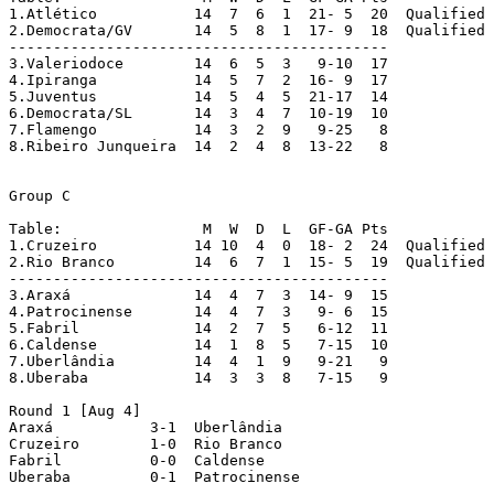
1.Atlético 	     14  7  6  1  21- 5  20  Qualified

2.Democrata/GV	     14  5  8  1  17- 9  18  Qualified

-------------------------------------------

3.Valeriodoce 	     14  6  5  3   9-10  17

4.Ipiranga 	     14  5  7  2  16- 9  17

5.Juventus 	     14  5  4  5  21-17  14

6.Democrata/SL	     14  3  4  7  10-19  10

7.Flamengo	     14  3  2  9   9-25   8

8.Ribeiro Junqueira  14  2  4  8  13-22   8

Group C

Table:                M  W  D  L  GF-GA Pts

1.Cruzeiro 	     14 10  4  0  18- 2  24  Qualified

2.Rio Branco 	     14  6  7  1  15- 5  19  Qualified

-------------------------------------------

3.Araxá 	     14  4  7  3  14- 9  15

4.Patrocinense 	     14  4  7  3   9- 6  15

5.Fabril 	     14  2  7  5   6-12  11

6.Caldense 	     14  1  8  5   7-15  10

7.Uberlândia 	     14  4  1  9   9-21   9

8.Uberaba 	     14  3  3  8   7-15   9

Round 1 [Aug 4]

Araxá  		3-1  Uberlândia

Cruzeiro  	1-0  Rio Branco

Fabril  	0-0  Caldense

Uberaba  	0-1  Patrocinense
