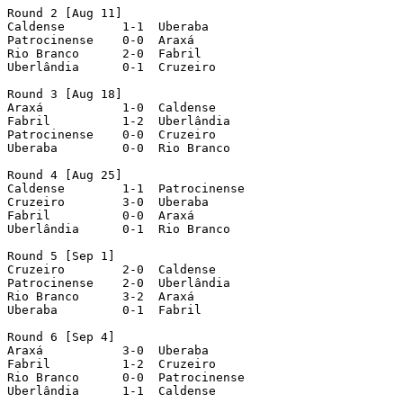
Round 2 [Aug 11]

Caldense  	1-1  Uberaba

Patrocinense  	0-0  Araxá

Rio Branco  	2-0  Fabril

Uberlândia  	0-1  Cruzeiro

Round 3 [Aug 18]

Araxá  		1-0  Caldense

Fabril  	1-2  Uberlândia

Patrocinense  	0-0  Cruzeiro

Uberaba  	0-0  Rio Branco

Round 4 [Aug 25]

Caldense  	1-1  Patrocinense

Cruzeiro  	3-0  Uberaba

Fabril  	0-0  Araxá

Uberlândia  	0-1  Rio Branco

Round 5 [Sep 1]

Cruzeiro  	2-0  Caldense

Patrocinense  	2-0  Uberlândia

Rio Branco  	3-2  Araxá

Uberaba  	0-1  Fabril

Round 6 [Sep 4]

Araxá  		3-0  Uberaba

Fabril  	1-2  Cruzeiro

Rio Branco  	0-0  Patrocinense

Uberlândia  	1-1  Caldense
