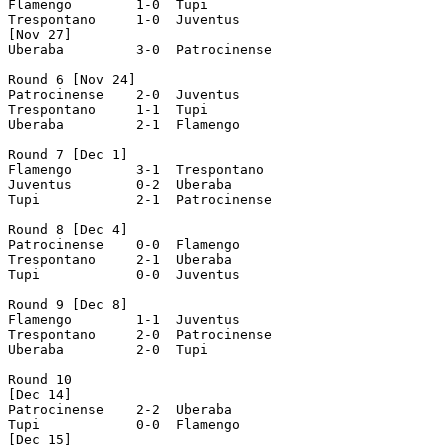
Flamengo  	1-0  Tupi

Trespontano  	1-0  Juventus

[Nov 27]

Uberaba  	3-0  Patrocinense

Round 6 [Nov 24]

Patrocinense  	2-0  Juventus

Trespontano  	1-1  Tupi

Uberaba  	2-1  Flamengo

Round 7 [Dec 1]

Flamengo  	3-1  Trespontano

Juventus  	0-2  Uberaba

Tupi  		2-1  Patrocinense

Round 8 [Dec 4]

Patrocinense  	0-0  Flamengo

Trespontano  	2-1  Uberaba

Tupi  		0-0  Juventus

Round 9 [Dec 8]

Flamengo  	1-1  Juventus

Trespontano  	2-0  Patrocinense

Uberaba  	2-0  Tupi

Round 10

[Dec 14]

Patrocinense  	2-2  Uberaba

Tupi  		0-0  Flamengo

[Dec 15]
