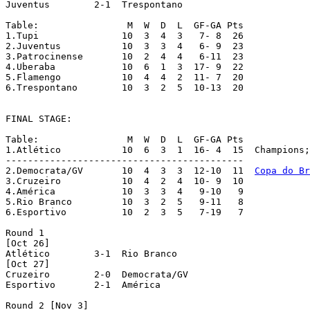
Juventus  	2-1  Trespontano

Table:                M  W  D  L  GF-GA Pts

1.Tupi		     10  3  4  3   7- 8  26

2.Juventus	     10  3  3  4   6- 9  23

3.Patrocinense	     10  2  4  4   6-11  23

4.Uberaba	     10  6  1  3  17- 9  22

5.Flamengo	     10  4  4  2  11- 7  20

6.Trespontano	     10  3  2  5  10-13  20

FINAL STAGE:

Table:                M  W  D  L  GF-GA Pts

1.Atlético	     10  6  3  1  16- 4  15  Champions
-------------------------------------------

2.Democrata/GV	     10  4  3  3  12-10  11  
Copa do Br
3.Cruzeiro	     10  4  2  4  10- 9  10

4.América	     10  3  3  4   9-10   9

5.Rio Branco	     10  3  2  5   9-11   8

6.Esportivo	     10  2  3  5   7-19   7

Round 1

[Oct 26]

Atlético  	3-1  Rio Branco

[Oct 27]

Cruzeiro  	2-0  Democrata/GV

Esportivo  	2-1  América

Round 2 [Nov 3]
