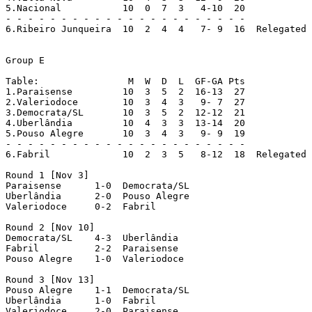
5.Nacional	     10  0  7  3   4-10  20

- - - - - - - - - - - - - - - - - - - - - - 

6.Ribeiro Junqueira  10  2  4  4   7- 9  16  Relegated 
Group E

Table:                M  W  D  L  GF-GA Pts

1.Paraisense	     10  3  5  2  16-13  27

2.Valeriodoce	     10  3  4  3   9- 7  27

3.Democrata/SL	     10  3  5  2  12-12  21

4.Uberlândia	     10  4  3  3  13-14  20

5.Pouso Alegre	     10  3  4  3   9- 9  19

- - - - - - - - - - - - - - - - - - - - - - 

6.Fabril	     10  2  3  5   8-12  18  Relegated
Round 1 [Nov 3]

Paraisense  	1-0  Democrata/SL

Uberlândia  	2-0  Pouso Alegre

Valeriodoce  	0-2  Fabril

Round 2 [Nov 10]

Democrata/SL  	4-3  Uberlândia

Fabril  	2-2  Paraisense

Pouso Alegre  	1-0  Valeriodoce

Round 3 [Nov 13]

Pouso Alegre  	1-1  Democrata/SL

Uberlândia  	1-0  Fabril

Valeriodoce  	2-0  Paraisense
