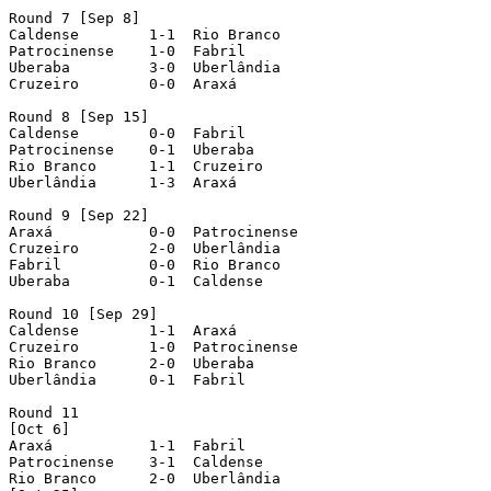
Round 7 [Sep 8]

Caldense  	1-1  Rio Branco

Patrocinense  	1-0  Fabril

Uberaba  	3-0  Uberlândia

Cruzeiro  	0-0  Araxá

Round 8 [Sep 15]

Caldense  	0-0  Fabril

Patrocinense  	0-1  Uberaba

Rio Branco  	1-1  Cruzeiro

Uberlândia  	1-3  Araxá

Round 9 [Sep 22]

Araxá  		0-0  Patrocinense

Cruzeiro  	2-0  Uberlândia

Fabril  	0-0  Rio Branco

Uberaba  	0-1  Caldense

Round 10 [Sep 29]

Caldense  	1-1  Araxá

Cruzeiro  	1-0  Patrocinense

Rio Branco  	2-0  Uberaba

Uberlândia  	0-1  Fabril

Round 11

[Oct 6]

Araxá  		1-1  Fabril

Patrocinense  	3-1  Caldense

Rio Branco  	2-0  Uberlândia
