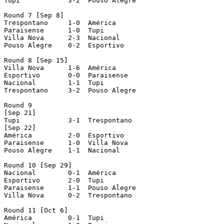
Tupi	  	3-2  Pouso Alegre

Round 7 [Sep 8]

Trespontano  	1-0  América

Paraisense	1-0  Tupi

Villa Nova	2-3  Nacional

Pouso Alegre  	0-2  Esportivo

Round 8 [Sep 15]

Villa Nova  	1-6  América

Esportivo  	0-0  Paraisense

Nacional  	1-1  Tupi

Trespontano	3-2  Pouso Alegre

Round 9

[Sep 21]

Tupi	  	3-1  Trespontano

[Sep 22]

América  	2-0  Esportivo

Paraisense	1-0  Villa Nova

Pouso Alegre  	1-1  Nacional

Round 10 [Sep 29]

Nacional  	0-1  América

Esportivo  	2-0  Tupi

Paraisense	1-1  Pouso Alegre

Villa Nova	0-2  Trespontano

Round 11 [Oct 6]

América  	0-1  Tupi
