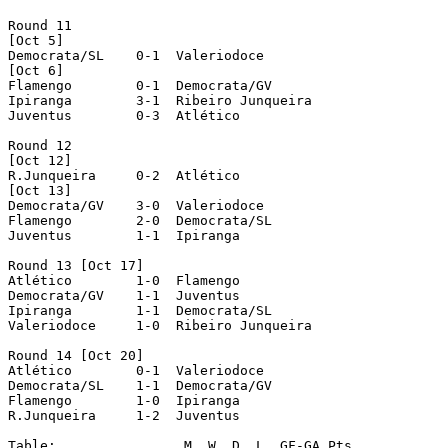
Round 11

[Oct 5]

Democrata/SL  	0-1  Valeriodoce

[Oct 6]

Flamengo  	0-1  Democrata/GV

Ipiranga  	3-1  Ribeiro Junqueira

Juventus  	0-3  Atlético

Round 12

[Oct 12]

R.Junqueira  	0-2  Atlético

[Oct 13]

Democrata/GV  	3-0  Valeriodoce

Flamengo  	2-0  Democrata/SL

Juventus  	1-1  Ipiranga

Round 13 [Oct 17]

Atlético  	1-0  Flamengo

Democrata/GV  	1-1  Juventus

Ipiranga  	1-1  Democrata/SL

Valeriodoce  	1-0  Ribeiro Junqueira

Round 14 [Oct 20]

Atlético  	0-1  Valeriodoce

Democrata/SL  	1-1  Democrata/GV

Flamengo  	1-0  Ipiranga

R.Junqueira  	1-2  Juventus

Table:                M  W  D  L  GF-GA Pts
