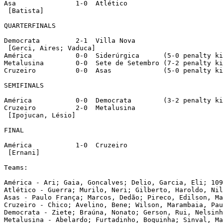
Asa		  1-0  Atlético

 [Batista]

QUARTERFINALS

Democrata	  2-1  Villa Nova

 [Gerci, Aires; Vaduca]

América		  0-0  Siderúrgica	(5-0 penalty kicks)

Metalusina	  0-0  Sete de Setembro (7-2 penalty kicks)

Cruzeiro	  0-0  Asas		(5-0 penalty kicks)

SEMIFINALS

América		  0-0  Democrata	(3-2 penalty kicks)

Cruzeiro	  2-0  Metalusina

 [Ipojucan, Lésio]

FINAL

América		  1-0  Cruzeiro

 [Ernani]

Teams:

América - Ari; Gaia, Goncalves; Delio, Garcia, Eli; 109
Atlético - Guerra; Murilo, Neri; Gilberto, Haroldo, Nil
Asas - Paulo França; Marcos, Dedão; Pireco, Edilson, Ma
Cruzeiro - Chico; Avelino, Bene; Wilson, Marambaia, Pau
Democrata - Ziete; Braúna, Nonato; Gerson, Rui, Nelsinh
Metalusina - Abelardo; Furtadinho, Boquinha; Sinval, Ma