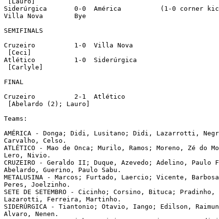
 [Lauro]

Siderúrgica	  0-0  América		(1-0 corner kicks)

Villa Nova	  Bye

SEMIFINALS

Cruzeiro	  1-0  Villa Nova

 [Ceci]

Atlético	  1-0  Siderúrgica

 [Carlyle]	

FINAL

Cruzeiro	  2-1  Atlético

 [Abelardo (2); Lauro]

Teams:

AMÉRICA - Donga; Didi, Lusitano; Didi, Lazarrotti, Negr
Carvalho, Celso.

ATLÉTICO - Mao de Onca; Murilo, Ramos; Moreno, Zé do Mo
Lero, Nivio.

CRUZEIRO - Geraldo II; Duque, Azevedo; Adelino, Paulo F
Abelardo, Guerino, Paulo Sabu.

METALUSINA - Marcos; Furtado, Laercio; Vicente, Barbosa
Peres, Joelzinho.

SETE DE SETEMBRO - Cicinho; Corsino, Bituca; Pradinho, 
Lazarotti, Ferreira, Martinho.

SIDERÚRGICA - Tiantonio; Otavio, Iango; Edilson, Raimun
Alvaro, Nenen.
