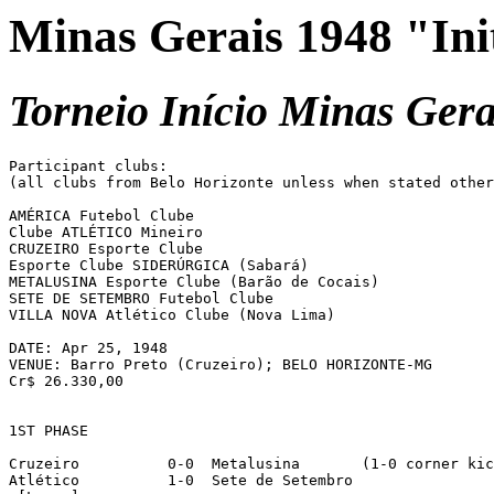
Minas Gerais 1948 "In
Torneio Início Minas Gera
Participant clubs:

(all clubs from Belo Horizonte unless when stated other
AMÉRICA Futebol Clube

Clube ATLÉTICO Mineiro

CRUZEIRO Esporte Clube

Esporte Clube SIDERÚRGICA (Sabará)

METALUSINA Esporte Clube (Barão de Cocais)

SETE DE SETEMBRO Futebol Clube

VILLA NOVA Atlético Clube (Nova Lima)

DATE: Apr 25, 1948

VENUE: Barro Preto (Cruzeiro); BELO HORIZONTE-MG

Cr$ 26.330,00

1ST PHASE

Cruzeiro	  0-0  Metalusina	(1-0 corner kicks)

Atlético	  1-0  Sete de Setembro
