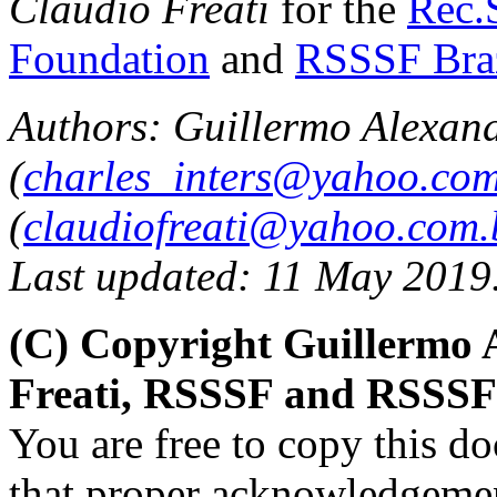
Claudio Freati
for the
Rec.S
Foundation
and
RSSSF Bra
Authors: Guillermo Alexan
(
charles_inters@yahoo.co
(
claudiofreati@yahoo.com.
Last updated: 11 May 2019
(C) Copyright Guillermo 
Freati, RSSSF and RSSSF 
You are free to copy this d
that proper acknowledgement