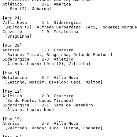
Atlético  	2-1  América

 [Lêro (2); Gabardo]  

[Apr 21]

Villa Nova  	5-1  Siderúrgica

 [Milton (2), Alfredo Bernardino, Ceci, Foguete; Mingue
Cruzeiro  	1-0  Metalusina

 [Braguinha]

[Apr 28]

América  	1-3  Cruzeiro

 [Baiano; Ismael, Braguinha, Orlando Fantoni]

Siderúrgica  	2-3  Atlético 

 [Afonso, Lauro; Lêro (2), Villalba] 

[May 5]

Metalusina  	3-2  Villa Nova

 [Zezinho, Moacir, Osvaldo; Ceci, Milton] 

[May 12]

Atlético  	2-0  Cruzeiro

 [Zé do Monte, Lucas Miranda]

Siderúrgica  	2-1  Sete de Setembro

 [Álvaro, Lauro; Nonô]

[May 19]

América  	2-3  Villa Nova

 [Valfredo, Donga; Juca, Fuínha, Foguete]
