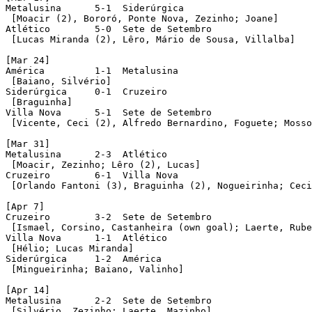
Metalusina  	5-1  Siderúrgica 

 [Moacir (2), Bororó, Ponte Nova, Zezinho; Joane] 

Atlético  	5-0  Sete de Setembro

 [Lucas Miranda (2), Lêro, Mário de Sousa, Villalba]

[Mar 24]

América  	1-1  Metalusina

 [Baiano, Silvério]

Siderúrgica  	0-1  Cruzeiro

 [Braguinha]

Villa Nova  	5-1  Sete de Setembro

 [Vicente, Ceci (2), Alfredo Bernardino, Foguete; Mosso
[Mar 31]

Metalusina  	2-3  Atlético

 [Moacir, Zezinho; Lêro (2), Lucas]  

Cruzeiro  	6-1  Villa Nova

 [Orlando Fantoni (3), Braguinha (2), Nogueirinha; Ceci
[Apr 7]

Cruzeiro  	3-2  Sete de Setembro

 [Ismael, Corsino, Castanheira (own goal); Laerte, Rube
Villa Nova  	1-1  Atlético 

 [Hélio; Lucas Miranda]

Siderúrgica  	1-2  América 

 [Mingueirinha; Baiano, Valinho] 

[Apr 14]

Metalusina  	2-2  Sete de Setembro

 [Silvério, Zezinho; Laerte, Mazinho]
