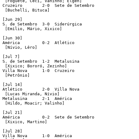
 [Foguete, Ceci, Vaninho; Elgen]

Cruzeiro  	2-0  Sete de Setembro

 [Buchelli, Bituca]

[Jun 29]

S. de Setembro  3-0  Siderúrgica 

 [Emílio, Mário, Xixico] 

[Jun 30]

América  	0-2  Atlético

 [Nívio, Lêro] 

[Jul 7]

S. de Setembro  1-2  Metalusina

 [Xixico; Bororó, Zezinho]

Villa Nova  	1-0  Cruzeiro

 [Petrônio]

[Jul 14]

Atlético  	2-0  Villa Nova

 [Lucas Miranda, Nívio]

Metalusina  	2-1  América

 [Hildo, Moacir; Valinho]  

[Jul 21]

América  	0-2  Sete de Setembro

 [Xixico, Martino]

[Jul 28]

Villa Nova	1-0  América
