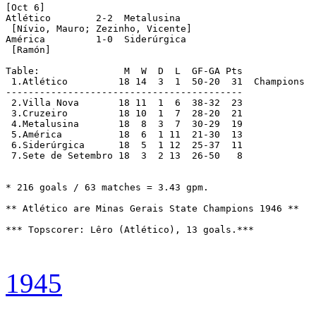
[Oct 6]

Atlético  	2-2  Metalusina

 [Nívio, Mauro; Zezinho, Vicente]

América  	1-0  Siderúrgica

 [Ramón]

Table:               M  W  D  L  GF-GA Pts

 1.Atlético	    18 14  3  1  50-20  31  Champions

------------------------------------------

 2.Villa Nova	    18 11  1  6  38-32  23

 3.Cruzeiro	    18 10  1  7  28-20  21

 4.Metalusina	    18  8  3  7  30-29  19

 5.América	    18  6  1 11  21-30  13

 6.Siderúrgica	    18  5  1 12  25-37  11

 7.Sete de Setembro 18  3  2 13  26-50   8

* 216 goals / 63 matches = 3.43 gpm.

** Atlético are Minas Gerais State Champions 1946 **

*** Topscorer: Lêro (Atlético), 13 goals.***

1945