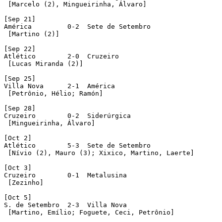
 [Marcelo (2), Mingueirinha, Álvaro] 

[Sep 21]

América  	0-2  Sete de Setembro

 [Martino (2)]

[Sep 22]

Atlético  	2-0  Cruzeiro

 [Lucas Miranda (2)]

[Sep 25]

Villa Nova  	2-1  América 

 [Petrônio, Hélio; Ramón] 

[Sep 28]

Cruzeiro  	0-2  Siderúrgica 

 [Mingueirinha, Álvaro] 

[Oct 2]

Atlético  	5-3  Sete de Setembro

 [Nívio (2), Mauro (3); Xixico, Martino, Laerte]

[Oct 3]

Cruzeiro 	0-1  Metalusina

 [Zezinho]

[Oct 5]

S. de Setembro  2-3  Villa Nova

 [Martino, Emílio; Foguete, Ceci, Petrônio]
