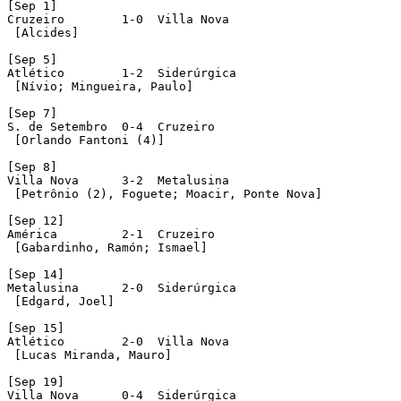
[Sep 1]

Cruzeiro  	1-0  Villa Nova

 [Alcides]

[Sep 5]

Atlético  	1-2  Siderúrgica

 [Nívio; Mingueira, Paulo] 

[Sep 7]

S. de Setembro  0-4  Cruzeiro

 [Orlando Fantoni (4)]

[Sep 8]

Villa Nova  	3-2  Metalusina

 [Petrônio (2), Foguete; Moacir, Ponte Nova]

[Sep 12]

América  	2-1  Cruzeiro

 [Gabardinho, Ramón; Ismael]

[Sep 14]

Metalusina  	2-0  Siderúrgica

 [Edgard, Joel] 

[Sep 15]

Atlético  	2-0  Villa Nova

 [Lucas Miranda, Mauro]

[Sep 19]

Villa Nova  	0-4  Siderúrgica 
