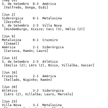
[May 26]

S. de Setembro  0-3  América  

 [Valfredo, Donga, Didi]

[Jun 2]

Siderúrgica  	0-1  Metalusina

 [Zezinho]

S. de Setembro  2-5  Villa Nova

 [Hindemburgo, Xixico; Ceci (3), Hélio (2)]

[Jun 9]

Metalusina  	0-1  Cruzeiro

 [Ismael]

América  	2-1  Siderúrgica

 [Carioca, Ramón; Lauro]  

[Jun 13]

S. de Setembro  2-5  Atlético 

 [Emílio (2); Lêro (2), Nívio, Villalba, Xavier] 

[Jun 16]

Cruzeiro  	2-1  América

 [Sellado, Niginho; Ramón]  

[Jun 20]

Atlético  	3-2  Siderúrgica

 [Lêro (2), Villalba; Lauro, Marcelo]  

[Jun 23]

Villa Nova  	3-1  Metalusina
