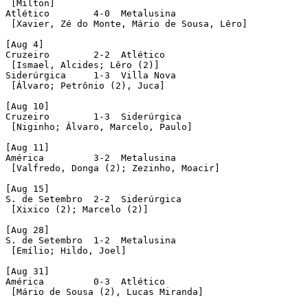
 [Milton]

Atlético  	4-0  Metalusina

 [Xavier, Zé do Monte, Mário de Sousa, Lêro]

[Aug 4]

Cruzeiro  	2-2  Atlético

 [Ismael, Alcides; Lêro (2)] 

Siderúrgica	1-3  Villa Nova

 [Álvaro; Petrônio (2), Juca]

[Aug 10]

Cruzeiro  	1-3  Siderúrgica 

 [Niginho; Álvaro, Marcelo, Paulo] 

[Aug 11]

América  	3-2  Metalusina

 [Valfredo, Donga (2); Zezinho, Moacir]

[Aug 15]

S. de Setembro  2-2  Siderúrgica 

 [Xixico (2); Marcelo (2)] 

[Aug 28]

S. de Setembro  1-2  Metalusina

 [Emílio; Hildo, Joel]

[Aug 31]

América  	0-3  Atlético

 [Mário de Sousa (2), Lucas Miranda]  
