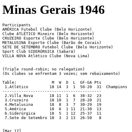
Minas Gerais 1946
Participants

AMÉRICA Futebol Clube (Belo Horizonte)

Clube ATLÉTICO Mineiro (Belo Horizonte)

CRUZEIRO Esporte Clube (Belo Horizonte)

METALUSINA Esporte Clube (Barão de Cocais)

SETE DE SETEMBRO Futebol Clube (Belo Horizonte)

Sport Club SIDERÚRGICA (Sabará)

VILLA NOVA Atlético Clube (Nova Lima)

(Triple round-robin; no relegation)

(Os clubes se enfrentam 3 vezes; sem rebaixamento)

Table:               M  W  D  L  GF-GA Pts

 1.Atlético	    18 14  3  1  50-20  31  Champions

------------------------------------------

 2.Villa Nova	    18 11  1  6  38-32  23

 3.Cruzeiro	    18 10  1  7  28-20  21

 4.Metalusina	    18  8  3  7  30-29  19

 5.América	    18  6  1 11  21-30  13

 6.Siderúrgica	    18  5  1 12  25-37  11

 7.Sete de Setembro 18  3  2 13  26-50   8

[Mar 17]
