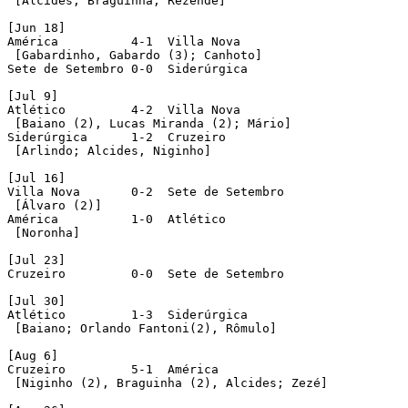
 [Alcides, Braguinha; Rezende]

[Jun 18]

América		 4-1  Villa Nova

 [Gabardinho, Gabardo (3); Canhoto]

Sete de Setembro 0-0  Siderúrgica

[Jul 9]

Atlético	 4-2  Villa Nova

 [Baiano (2), Lucas Miranda (2); Mário]

Siderúrgica	 1-2  Cruzeiro

 [Arlindo; Alcides, Niginho]

[Jul 16]

Villa Nova	 0-2  Sete de Setembro

 [Álvaro (2)]

América		 1-0  Atlético

 [Noronha]

[Jul 23]

Cruzeiro	 0-0  Sete de Setembro

[Jul 30]

Atlético	 1-3  Siderúrgica

 [Baiano; Orlando Fantoni(2), Rômulo]

[Aug 6]

Cruzeiro	 5-1  América

 [Niginho (2), Braguinha (2), Alcides; Zezé]
