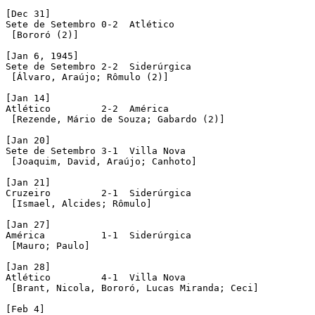
[Dec 31]

Sete de Setembro 0-2  Atlético

 [Bororó (2)]

[Jan 6, 1945]

Sete de Setembro 2-2  Siderúrgica

 [Álvaro, Araújo; Rômulo (2)]

[Jan 14]

Atlético	 2-2  América

 [Rezende, Mário de Souza; Gabardo (2)]

[Jan 20]

Sete de Setembro 3-1  Villa Nova

 [Joaquim, David, Araújo; Canhoto]

[Jan 21]

Cruzeiro	 2-1  Siderúrgica

 [Ismael, Alcides; Rômulo]

[Jan 27]

América		 1-1  Siderúrgica

 [Mauro; Paulo]

[Jan 28]

Atlético	 4-1  Villa Nova

 [Brant, Nicola, Bororó, Lucas Miranda; Ceci]

[Feb 4]
