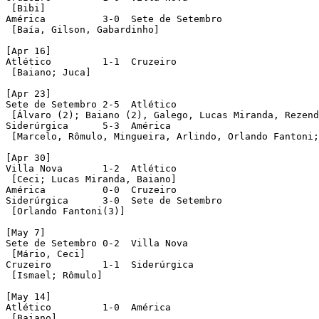
 [Bibi]

América		 3-0  Sete de Setembro

 [Baía, Gilson, Gabardinho]

[Apr 16]

Atlético	 1-1  Cruzeiro

 [Baiano; Juca]

[Apr 23]

Sete de Setembro 2-5  Atlético

 [Álvaro (2); Baiano (2), Galego, Lucas Miranda, Rezend
Siderúrgica	 5-3  América

 [Marcelo, Rômulo, Mingueira, Arlindo, Orlando Fantoni;
[Apr 30]

Villa Nova	 1-2  Atlético

 [Ceci; Lucas Miranda, Baiano]

América		 0-0  Cruzeiro

Siderúrgica	 3-0  Sete de Setembro

 [Orlando Fantoni(3)]

[May 7]

Sete de Setembro 0-2  Villa Nova

 [Mário, Ceci]

Cruzeiro	 1-1  Siderúrgica

 [Ismael; Rômulo]

[May 14]

Atlético	 1-0  América

 [Baiano]
