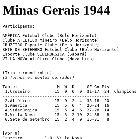
Minas Gerais 1944
Participants:

AMÉRICA Futebol Clube (Belo Horizonte)

Clube ATLÉTICO Mineiro (Belo Horizonte)

CRUZEIRO Esporte Clube (Belo Horizonte)

SETE DE SETEMBRO Futebol Clube (Belo Horizonte)

Esporte Clube SIDERÚRGICA (Sabará)

VILLA NOVA Atlético Clube (Nova Lima)

(3 Turnos em pontos corridos)
Table:                M  W  D  L  GF-GA Pts

 1.Cruzeiro	     15  9  6  0  31-17  24  Champions

-------------------------------------------

 2.Atlético	     15  9  2  4  33-18  20

 3.América	     15  5  6  4  26-24  16

 4.Siderúrgica	     15  5  4  6  27-28  14

 5.Villa Nova	     15  3  2 10  24-38   8

 6.Sete de Setembro  15  2  4  9  15-31   8

[Apr 9]

Cruzeiro	 1-0  Villa Nova
