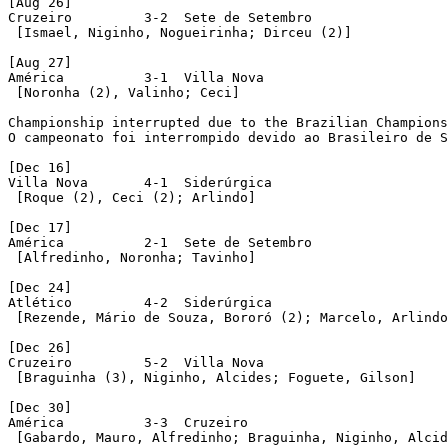
[Aug 26]

Cruzeiro	 3-2  Sete de Setembro

 [Ismael, Niginho, Nogueirinha; Dirceu (2)]

[Aug 27]

América		 3-1  Villa Nova

 [Noronha (2), Valinho; Ceci]

Championship interrupted due to the Brazilian Champions
O campeonato foi interrompido devido ao Brasileiro de S
[Dec 16]

Villa Nova	 4-1  Siderúrgica

 [Roque (2), Ceci (2); Arlindo] 

[Dec 17]

América		 2-1  Sete de Setembro

 [Alfredinho, Noronha; Tavinho]

[Dec 24]

Atlético	 4-2  Siderúrgica

 [Rezende, Mário de Souza, Bororó (2); Marcelo, Arlindo
[Dec 26]

Cruzeiro	 5-2  Villa Nova

 [Braguinha (3), Niginho, Alcides; Foguete, Gilson]

[Dec 30]

América		 3-3  Cruzeiro

 [Gabardo, Mauro, Alfredinho; Braguinha, Niginho, Alcid