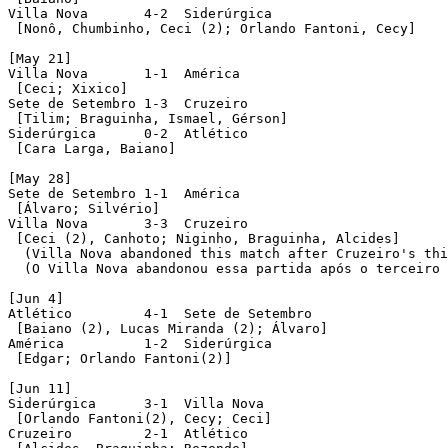
Villa Nova	 4-2  Siderúrgica

 [Nonô, Chumbinho, Ceci (2); Orlando Fantoni, Cecy]

[May 21]

Villa Nova	 1-1  América

 [Ceci; Xixico]

Sete de Setembro 1-3  Cruzeiro

 [Tilim; Braguinha, Ismael, Gérson]

Siderúrgica	 0-2  Atlético

 [Cara Larga, Baiano]

[May 28]

Sete de Setembro 1-1  América

 [Álvaro; Silvério]

Villa Nova	 3-3  Cruzeiro

 [Ceci (2), Canhoto; Niginho, Braguinha, Alcides]

  (Villa Nova abandoned this match after Cruzeiro's thi
  (O Villa Nova abandonou essa partida após o terceiro 
[Jun 4]

Atlético	 4-1  Sete de Setembro

 [Baiano (2), Lucas Miranda (2); Álvaro]

América		 1-2  Siderúrgica

 [Edgar; Orlando Fantoni(2)]

[Jun 11]

Siderúrgica	 3-1  Villa Nova

 [Orlando Fantoni(2), Cecy; Ceci]

Cruzeiro	 2-1  Atlético
