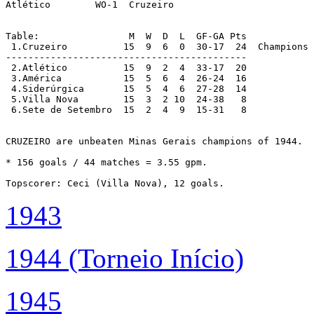
Atlético	WO-1  Cruzeiro

Table:                M  W  D  L  GF-GA Pts

 1.Cruzeiro	     15  9  6  0  30-17  24  Champions

-------------------------------------------

 2.Atlético	     15  9  2  4  33-17  20

 3.América	     15  5  6  4  26-24  16

 4.Siderúrgica	     15  5  4  6  27-28  14

 5.Villa Nova	     15  3  2 10  24-38   8

 6.Sete de Setembro  15  2  4  9  15-31   8

CRUZEIRO are unbeaten Minas Gerais champions of 1944.

* 156 goals / 44 matches = 3.55 gpm.

1943
1944 (Torneio Início)
1945