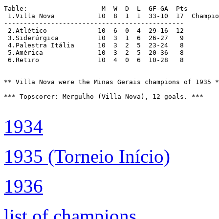
Table:                	 M  W  D  L  GF-GA  Pts

 1.Villa Nova		10  8  1  1  33-10  17  Champions

----------------------------------------------

 2.Atlético		10  6  0  4  29-16  12

 3.Siderúrgica		10  3  1  6  26-27   9

 4.Palestra Itália	10  3  2  5  23-24   8

 5.América		10  3  2  5  20-36   8

 6.Retiro		10  4  0  6  10-28   8

** Villa Nova were the Minas Gerais champions of 1935 *
*** Topscorer: Mergulho (Villa Nova), 12 goals. ***

1934
1935 (Torneio Início)
1936
list of champions