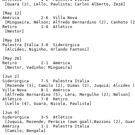
 [Guará (2), Lello, Paulista; Carlos Alberto, Zezé] 

[May 12]

América 	2-6  Villa Nova

 [Mingueira, Nélson; Alfredo Bernardino (2), Canhoto (2
Retiro		1-0  Atlético

 [Nestor]

[May 19]

Palestra Itália 3-0  Siderúrgica

 [Alcides, Niginho, Orlando Fantoni]

[May 26]

Retiro 		2-1  América

 [Nestor, Vadinho; Mingueira] 

[Jun 2]

Siderúrgica 	7-5  Palestra Itália

 [Rezende (3), Camilo (2), Dimas (2), Juquiá; Alcides (
Villa Nova 	8-1  América

 [Alfredo Bernardino (5), Lêra, Mergulho (2); Nélson]

Atlético 	7-0  Retiro

 [Lello (4), Guará, Nicola, Paulista]

[Jun 9]

Siderúrgica 	3-5  Atlético

 [Juquiá, Rezende, Perácio (own goal);Bazzoni (2), Guar
América 	1-1  Palestra Itália

 [Camilo; Bengala]
