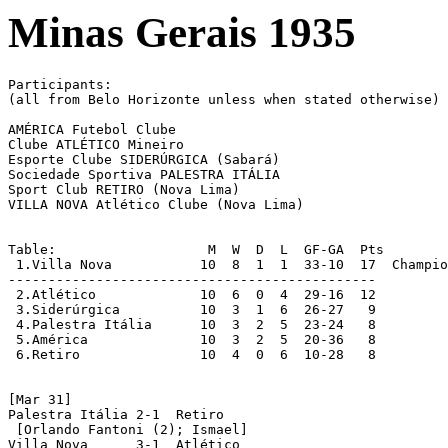
Minas Gerais 1935
Participants:

(all from Belo Horizonte unless when stated otherwise)

AMÉRICA Futebol Clube

Clube ATLÉTICO Mineiro

Esporte Clube SIDERÚRGICA (Sabará)

Sociedade Sportiva PALESTRA ITÁLIA

Sport Club RETIRO (Nova Lima)

VILLA NOVA Atlético Clube (Nova Lima)

Table:                	 M  W  D  L  GF-GA  Pts

 1.Villa Nova		10  8  1  1  33-10  17  Champions

----------------------------------------------

 2.Atlético		10  6  0  4  29-16  12

 3.Siderúrgica		10  3  1  6  26-27   9

 4.Palestra Itália	10  3  2  5  23-24   8

 5.América		10  3  2  5  20-36   8

 6.Retiro		10  4  0  6  10-28   8

[Mar 31]

Palestra Itália 2-1  Retiro

 [Orlando Fantoni (2); Ismael]

Villa Nova 	3-1  Atlético
