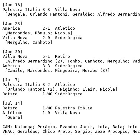
[Jun 16]

Palestra Itália 3-3  Villa Nova

 [Bengala, Orlando Fantoni, Geraldão; Alfredo Bernardin
[Jun 23]

América 	2-1  Atlético

 [Marcondes, Rômulo; Nicola]

Villa Nova 	2-0  Siderúrgica

 [Mergulho, Canhoto]

[Jun 30]

Villa Nova 	5-1  Retiro

 [Alfredo Bernardino (2), Tonho, Canhoto, Mergulho; Vad
América 	3-3  Siderúrgica

 [Camilo, Marcondes, Mingueira; Moraes (3)] 

[Jul 7]

Palestra Itália 3-2  Atlético

 [Orlando Fantoni (2), Niginho; Elair, Nicola]

Retiro		1-WO Siderúrgica

[Jul 14]

Retiro		1-WO Palestra Itália

Atlético 	1-0  Villa Nova

 [Guará]

CAM: Kafunga; Perácio, Evando; Jacir, Lola, Bala; Lelo 
VNAC: Geraldão; Chico Preto, Sérgio; Zezé Procópio, Nec