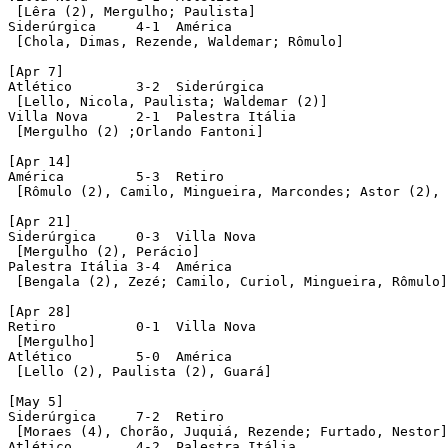
 [Lêra (2), Mergulho; Paulista] 	  

Siderúrgica 	4-1  América

 [Chola, Dimas, Rezende, Waldemar; Rômulo]

[Apr 7]

Atlético 	3-2  Siderúrgica

 [Lello, Nicola, Paulista; Waldemar (2)] 

Villa Nova 	2-1  Palestra Itália

 [Mergulho (2) ;Orlando Fantoni]

[Apr 14]

América 	5-3  Retiro

 [Rômulo (2), Camilo, Mingueira, Marcondes; Astor (2), 
[Apr 21]

Siderúrgica 	0-3  Villa Nova

 [Mergulho (2), Perácio]

Palestra Itália 3-4  América

 [Bengala (2), Zezé; Camilo, Curiol, Mingueira, Rômulo]

[Apr 28]

Retiro 		0-1  Villa Nova

 [Mergulho]

Atlético 	5-0  América

 [Lello (2), Paulista (2), Guará]

[May 5]

Siderúrgica 	7-2  Retiro

 [Moraes (4), Chorão, Juquiá, Rezende; Furtado, Nestor]

Atlético 	4-2  Palestra Itália
