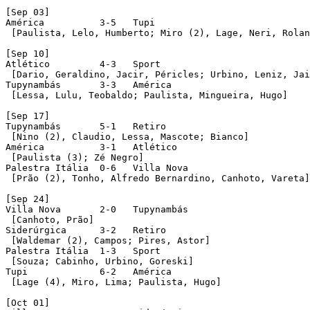
[Sep 03]

América		 3-5   Tupi

 [Paulista, Lelo, Humberto; Miro (2), Lage, Neri, Rolan
[Sep 10]

Atlético	 4-3   Sport

 [Dario, Geraldino, Jacir, Péricles; Urbino, Leniz, Jai
Tupynambás	 3-3   América

 [Lessa, Lulu, Teobaldo; Paulista, Mingueira, Hugo]

[Sep 17]

Tupynambás	 5-1   Retiro

 [Nino (2), Claudio, Lessa, Mascote; Bianco]

América		 3-1   Atlético

 [Paulista (3); Zé Negro]

Palestra Itália	 0-6   Villa Nova

 [Prão (2), Tonho, Alfredo Bernardino, Canhoto, Vareta]

[Sep 24]

Villa Nova	 2-0   Tupynambás

 [Canhoto, Prão]

Siderúrgica	 3-2   Retiro

 [Waldemar (2), Campos; Pires, Astor]

Palestra Itália	 1-3   Sport

 [Souza; Cabinho, Urbino, Goreski]

Tupi		 6-2   América

 [Lage (4), Miro, Lima; Paulista, Hugo]

[Oct 01]
