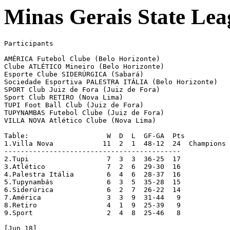
Minas Gerais State Lea
Participants

AMÉRICA Futebol Clube (Belo Horizonte)

Clube ATLÉTICO Mineiro (Belo Horizonte)

Esporte Clube SIDERÚRGICA (Sabará)

Sociedade Esportiva PALESTRA ITÁLIA (Belo Horizonte)

SPORT Club Juiz de Fora (Juiz de Fora)

Sport Club RETIRO (Nova Lima)

TUPI Foot Ball Club (Juiz de Fora)

TUPYNAMBAS Futebol Clube (Juiz de Fora)

VILLA NOVA Atlético Clube (Nova Lima)

Table:			 W  D  L  GF-GA  Pts

1.Villa Nova		11  2  1  48-12  24  Champions

-------------------------------------------

2.Tupi			 7  3  3  36-25  17

3.Atlético		 7  2  6  29-30  16

4.Palestra Itália	 6  4  6  28-37  16

5.Tupynambás		 6  3  5  35-28  15

6.Siderúrica		 6  2  7  26-22  14

7.América		 3  3  9  31-44   9

8.Retiro		 4  1  9  25-39   9

9.Sport			 2  4  8  25-46   8

[Jun 18]
