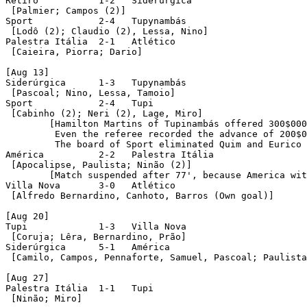
Retiro		 1-2   Siderúrgica

 [Palmier; Campos (2)]

Sport		 2-4   Tupynambás

 [Lodô (2); Claudio (2), Lessa, Nino]

Palestra Itália	 2-1   Atlético

 [Caieira, Piorra; Dario]

[Aug 13]

Siderúrgica	 1-3   Tupynambás

 [Pascoal; Nino, Lessa, Tamoio]

Sport		 2-4   Tupi

 [Cabinho (2); Neri (2), Lage, Miro] 

	[Hamilton Martins of Tupinambás offered 300$000 for the referee Jayme Mota to facilitate the victory of Tupi.

	 Even the referee recorded the advance of 200$000 in office.

	 The board of Sport eliminated Quim and Eurico because they are sold in the match (DT, 08/17/1933)]

América		 2-2   Palestra Itália

 [Apocalipse, Paulista; Ninão (2)] 

	[Match suspended after 77', because America withdrew from field, Palestra won the 2 points]

Villa Nova	 3-0   Atlético

 [Alfredo Bernardino, Canhoto, Barros (Own goal)]

[Aug 20]

Tupi		 1-3   Villa Nova

 [Coruja; Lêra, Bernardino, Prão]

Siderúrgica	 5-1   América

 [Camilo, Campos, Pennaforte, Samuel, Pascoal; Paulista
[Aug 27]

Palestra Itália	 1-1   Tupi

 [Ninão; Miro]
