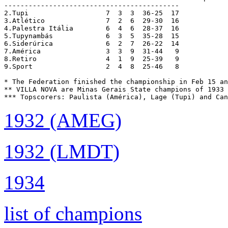
-------------------------------------------

2.Tupi			 7  3  3  36-25  17

3.Atlético		 7  2  6  29-30  16

4.Palestra Itália	 6  4  6  28-37  16

5.Tupynambás		 6  3  5  35-28  15

6.Siderúrica		 6  2  7  26-22  14

7.América		 3  3  9  31-44   9

8.Retiro		 4  1  9  25-39   9

9.Sport			 2  4  8  25-46   8

* The Federation finished the championship in Feb 15 an
** VILLA NOVA are Minas Gerais State champions of 1933 
*** Topscorers: Paulista (América), Lage (Tupi) and Can
1932 (AMEG)
1932 (LMDT)
1934
list of champions