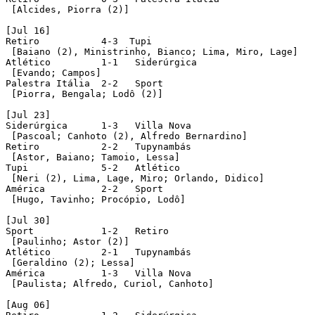
 [Alcides, Piorra (2)]

[Jul 16]

Retiro		 4-3  Tupi

 [Baiano (2), Ministrinho, Bianco; Lima, Miro, Lage]

Atlético	 1-1   Siderúrgica

 [Evando; Campos]

Palestra Itália	 2-2   Sport

 [Piorra, Bengala; Lodô (2)]

[Jul 23]

Siderúrgica	 1-3   Villa Nova

 [Pascoal; Canhoto (2), Alfredo Bernardino]

Retiro		 2-2   Tupynambás

 [Astor, Baiano; Tamoio, Lessa]

Tupi		 5-2   Atlético

 [Neri (2), Lima, Lage, Miro; Orlando, Didico]

América		 2-2   Sport

 [Hugo, Tavinho; Procópio, Lodô]

[Jul 30]

Sport		 1-2   Retiro

 [Paulinho; Astor (2)]

Atlético	 2-1   Tupynambás

 [Geraldino (2); Lessa]

América		 1-3   Villa Nova

 [Paulista; Alfredo, Curiol, Canhoto]

[Aug 06]
