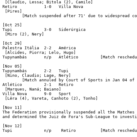
 [Claudio, Lessa; Bitola (2), Camilo]

Retiro		 1-0   Villa Nova

 [Pires]

	[Match suspended after 71' due to widespread confusion, no one won the points]

[Oct 25]

Tupi		 3-0   Siderúrgica

 [Miro (2), Nery]

[Oct 29]

Palestra Itália	 2-2   América

 [Alcides, Piorra; Lelo, Hugo]

Tupynambás	 n/p   Atlético		[Match rescheduled sine-die, but not played]

[Nov 05]

Tupynambás	 2-2   Tupi

 [Nino, Claudio; Lage, Nery]

	[Match annuled by Court of Sports in Jan 04 of 1934, no one won the points]

Atlético	 2-1   Retiro

 [Marques, Naná; Baiano]

Villa Nova	 9-0   Sport

 [Lêra (4), Vareta, Canhoto (2), Tonho]

[Nov 11]

The Federation provisionally suspended all the Matches 
and determined the Juiz de Fora's Sub-League to investi
[Nov 12]

Tupi		 n/p	Retiro		[Match rescheduled sine-die, but not played]
