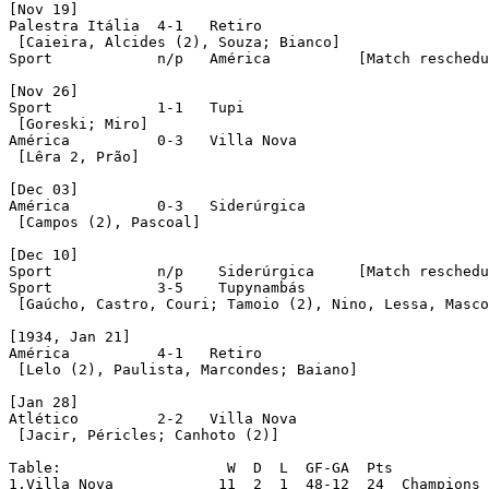
[Nov 19]

Palestra Itália	 4-1   Retiro

 [Caieira, Alcides (2), Souza; Bianco]

Sport		 n/p   América 		[Match rescheduled sine-die, but not played]

[Nov 26]

Sport		 1-1   Tupi

 [Goreski; Miro]

América		 0-3   Villa Nova

 [Lêra 2, Prão]

[Dec 03]

América		 0-3   Siderúrgica

 [Campos (2), Pascoal]

[Dec 10]

Sport		 n/p	Siderúrgica	[Match rescheduled sine-die, but not played]

Sport		 3-5	Tupynambás

 [Gaúcho, Castro, Couri; Tamoio (2), Nino, Lessa, Masco
[1934, Jan 21]

América		 4-1   Retiro

 [Lelo (2), Paulista, Marcondes; Baiano]

[Jan 28]

Atlético	 2-2   Villa Nova

 [Jacir, Péricles; Canhoto (2)]

Table:			 W  D  L  GF-GA  Pts

1.Villa Nova		11  2  1  48-12  24  Champions
