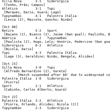
Villa Nova	 2-1   Siderúrgica

 [Tonho, Prão; Campos]

Atlético	 3-1   Tupi

 [Marques, Dario, Guará; Lage]

Tupynambás	 4-1   Palestra Itália

 [Lessa (2), Mascote, Gaúcho; Ninão]

[Oct 08]

Retiro		 5-2   Sport

 [Baiano (2), Bianco (2), Jaime (Own goal); Paulinho, B
América		 4-2   Tupynambás

 [Paulista (2), Hugo, Lelo; Honório, Pedercine (Own goa
Siderúrgica	 0-2   Atlético

 [Nicola, Dario]

Tupi		 4-3   Palestra Itália

 [Lage (3), Geraldino; Ninão, Bengala, Alcides]

[Oct 15]

Villa Nova	 3-0   Tupi

 [Alfredo Bernardino (2), Vareta]

	[Match suspended after 60' due to widespread confusion, no one won the points]

Palestra Itália	 1-0   Siderúrgica

 [Piorra]

Sport		 2-1   Atlético

 [Cabinho, Carlos Alberto; Guará]

[Oct 22]

Palestra Itália	 3-2   Atlético

 [Piorra, Orlando, Alcides; Nicola (2)]

Tupynambás	 2-3   Siderúrgica
