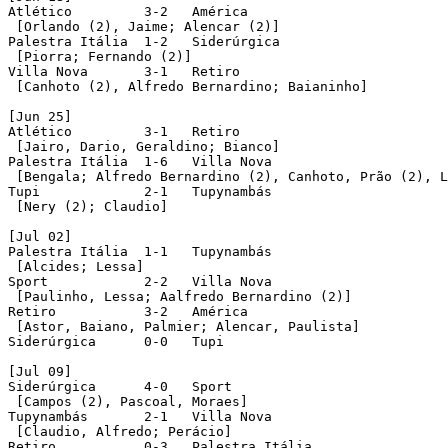
Atlético	 3-2   América

 [Orlando (2), Jaime; Alencar (2)]

Palestra Itália	 1-2   Siderúrgica

 [Piorra; Fernando (2)]

Villa Nova	 3-1   Retiro

 [Canhoto (2), Alfredo Bernardino; Baianinho]

[Jun 25]

Atlético	 3-1   Retiro

 [Jairo, Dario, Geraldino; Bianco]

Palestra Itália	 1-6   Villa Nova

 [Bengala; Alfredo Bernardino (2), Canhoto, Prão (2), L
Tupi		 2-1   Tupynambás

 [Nery (2); Claudio]

[Jul 02]

Palestra Itália	 1-1   Tupynambás

 [Alcides; Lessa]

Sport		 2-2   Villa Nova

 [Paulinho, Lessa; Aalfredo Bernardino (2)]

Retiro		 3-2   América

 [Astor, Baiano, Palmier; Alencar, Paulista]

Siderúrgica	 0-0   Tupi

[Jul 09]

Siderúrgica	 4-0   Sport

 [Campos (2), Pascoal, Moraes]

Tupynambás	 2-1   Villa Nova

 [Claudio, Alfredo; Perácio]

Retiro		 0-3   Palestra Itália
