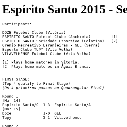
Espírito Santo 2015 - S
Participants:

DOZE Futebol Clube (Vitória)

ESPÍRITO SANTO Futebol Clube (Anchieta)		[1]

ESPÍRITO SANTO Sociedade Esportiva (Colatina)	[2]

Grêmio Recreativo Laranjeiras - GEL (Serra)

Esporte Clube TUPY (Vila Velha)

VILAVELHENSE Futebol Clube (Vila Velha)

[1] Plays home matches in Vitória.

[2] Plays home matches in Águia Branca.

FIRST STAGE:

(Os 4 primeiros passam ao Quadrangular Final)
Round 1

[Mar 14]

Espírito Santo/C  1-3  Espírito Santo/A

[Mar 15]

Doze		  1-0  GEL

Tupy		  5-1  Vilavelhense

Round 2
