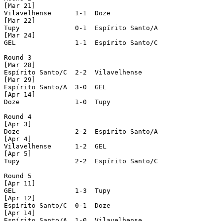
[Mar 21]

Vilavelhense	  1-1  Doze

[Mar 22]

Tupy		  0-1  Espírito Santo/A

[Mar 24]

GEL		  1-1  Espírito Santo/C

Round 3

[Mar 28]

Espírito Santo/C  2-2  Vilavelhense

[Mar 29]

Espírito Santo/A  3-0  GEL

[Apr 14]

Doze		  1-0  Tupy

Round 4

[Apr 3]

Doze		  2-2  Espírito Santo/A

[Apr 4]

Vilavelhense	  1-2  GEL

[Apr 5]

Tupy		  2-2  Espírito Santo/C

Round 5

[Apr 11]

GEL		  1-3  Tupy

[Apr 12]

Espírito Santo/C  0-1  Doze

[Apr 14]

Espírito Santo/A  1-0  Vilavelhense
