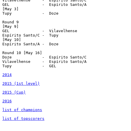
Vilavelhense	 -  Espírito Santo/C

GEL		 -  Espírito Santo/A

[May 3]

Tupy		 -  Doze

Round 9

[May 9]

GEL		 -  Vilavelhense

Espírito Santo/C -  Tupy

[May 10]

Espírito Santo/A -  Doze

Round 10 [May 16]

Doze		 -  Espírito Santo/C

Vilavelhense	 -  Espírito Santo/A

Tupy		 -  GEL

2014
2015 (1st level)
2015 (Cup)
2016
list of champions
list of topscorers