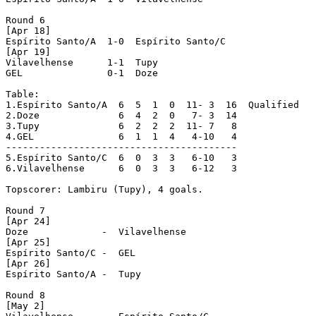
Round 6

[Apr 18]

Espírito Santo/A  1-0  Espírito Santo/C

[Apr 19]

Vilavelhense	  1-1  Tupy

GEL		  0-1  Doze

Table:

1.Espírito Santo/A  6  5  1  0  11- 3  16  Qualified

2.Doze		    6  4  2  0   7- 3  14

3.Tupy		    6  2  2  2  11- 7   8

4.GEL		    6  1  1  4   4-10   4

-----------------------------------------

5.Espírito Santo/C  6  0  3  3   6-10   3

6.Vilavelhense	    6  0  3  3   6-12   3

Topscorer: Lambiru (Tupy), 4 goals.

Round 7

[Apr 24]

Doze		 -  Vilavelhense

[Apr 25]

Espírito Santo/C -  GEL

[Apr 26]

Espírito Santo/A -  Tupy

Round 8

[May 2]
