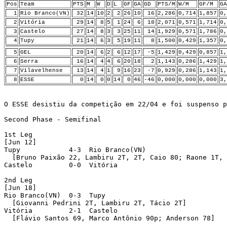
Pos
Team
PTS
M
W
D
L
GF
GA
GD
PTS/M
W/M
GF/M
GA
1
Rio Branco(VN)
32
14
10
2
2
26
10
16
2,286
0,714
1,857
0,
2
Vitória
29
14
8
5
1
24
6
18
2,071
0,571
1,714
0,
3
Castelo
27
14
8
3
3
25
11
14
1,929
0,571
1,786
0,
4
Tupy
21
14
6
3
5
19
11
8
1,500
0,429
1,357
0,
5
GEL
20
14
6
2
6
12
17
-5
1,429
0,429
0,857
1,
6
Serra
16
14
4
4
6
20
18
2
1,143
0,286
1,429
1,
7
Vilavelhense
13
14
4
1
9
16
23
-7
0,929
0,286
1,143
1,
8
ESSE
0
14
0
0
14
0
46
-46
0,000
0,000
0,000
3,
O ESSE desistiu da competição em 22/04 e foi suspenso p
Second Phase - Semifinal

1st Leg

[Jun 12]

Tupy            4-3  Rio Branco(VN) 

  [Bruno Paixão 22, Lambiru 2T, 2T, Caio 80; Raone 1T, 
Castelo         0-0  Vitória 

2nd Leg

[Jun 18]

Rio Branco(VN)  0-3  Tupy 

  [Giovanni Pedrini 2T, Lambiru 2T, Tácio 2T]

Vitória         2-1  Castelo 

  [Flávio Santos 69, Marco Antônio 90p; Anderson 78]
