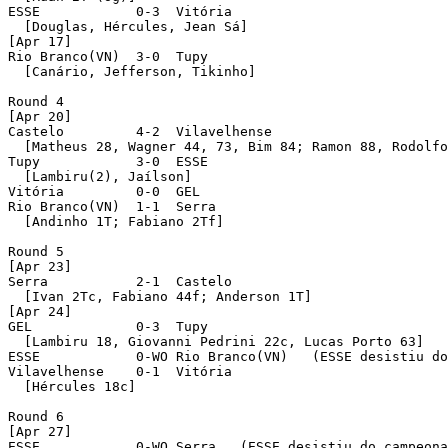
ESSE            0-3  Vitória 

  [Douglas, Hércules, Jean Sá]

[Apr 17]

Rio Branco(VN)  3-0  Tupy 

  [Canário, Jefferson, Tikinho]

Round 4 

[Apr 20]

Castelo         4-2  Vilavelhense 

  [Matheus 28, Wagner 44, 73, Bim 84; Ramon 88, Rodolfo
Tupy            3-0  ESSE 

  [Lambiru(2), Jaílson]

Vitória         0-0  GEL 

Rio Branco(VN)  1-1  Serra 

  [Andinho 1T; Fabiano 2Tf]

Round 5 

[Apr 23]

Serra           2-1  Castelo 

  [Ivan 2Tc, Fabiano 44f; Anderson 1T]

[Apr 24]

GEL             0-3  Tupy 

  [Lambiru 18, Giovanni Pedrini 22c, Lucas Porto 63]

ESSE            0-WO Rio Branco(VN)   (ESSE desistiu do
Vilavelhense    0-1  Vitória 

  [Hércules 18c]

Round 6 

[Apr 27]

ESSE            0-WO Serra   (ESSE desistiu do campeona