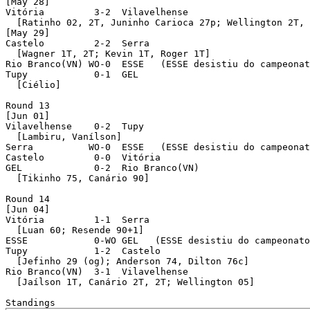
[May 28]

Vitória         3-2  Vilavelhense 

  [Ratinho 02, 2T, Juninho Carioca 27p; Wellington 2T, 
[May 29]

Castelo         2-2  Serra 

  [Wagner 1T, 2T; Kevin 1T, Roger 1T]

Rio Branco(VN) WO-0  ESSE   (ESSE desistiu do campeonat
Tupy            0-1  GEL 

  [Ciélio]

Round 13 

[Jun 01]

Vilavelhense    0-2  Tupy 

  [Lambiru, Vanílson]

Serra          WO-0  ESSE   (ESSE desistiu do campeonat
Castelo         0-0  Vitória 

GEL             0-2  Rio Branco(VN) 

  [Tikinho 75, Canário 90]

Round 14 

[Jun 04]

Vitória         1-1  Serra 

  [Luan 60; Resende 90+1]

ESSE            0-WO GEL   (ESSE desistiu do campeonato
Tupy            1-2  Castelo 

  [Jefinho 29 (og); Anderson 74, Dilton 76c]

Rio Branco(VN)  3-1  Vilavelhense 

  [Jaílson 1T, Canário 2T, 2T; Wellington 05]
