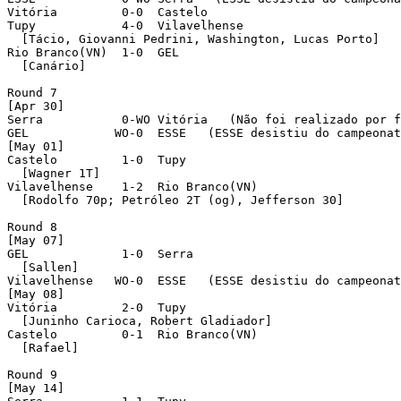
Vitória         0-0  Castelo 

Tupy            4-0  Vilavelhense 

  [Tácio, Giovanni Pedrini, Washington, Lucas Porto]

Rio Branco(VN)  1-0  GEL 

  [Canário]

Round 7 

[Apr 30]

Serra           0-WO Vitória   (Não foi realizado por f
GEL            WO-0  ESSE   (ESSE desistiu do campeonat
[May 01]

Castelo         1-0  Tupy 

  [Wagner 1T]

Vilavelhense    1-2  Rio Branco(VN) 

  [Rodolfo 70p; Petróleo 2T (og), Jefferson 30]

Round 8 

[May 07]

GEL             1-0  Serra 

  [Sallen]

Vilavelhense   WO-0  ESSE   (ESSE desistiu do campeonat
[May 08]

Vitória         2-0  Tupy 

  [Juninho Carioca, Robert Gladiador]

Castelo         0-1  Rio Branco(VN) 

  [Rafael]

Round 9 

[May 14]
