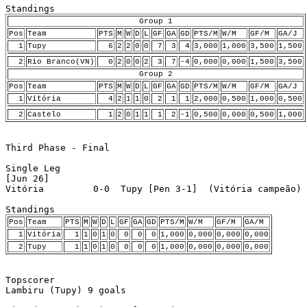
Group 1
Pos
Team
PTS
M
W
D
L
GF
GA
GD
PTS/M
W/M
GF/M
GA/J
1
Tupy
6
2
2
0
0
7
3
4
3,000
1,000
3,500
1,500
2
Rio Branco(VN)
0
2
0
0
2
3
7
-4
0,000
0,000
1,500
3,500
Group 2
Pos
Team
PTS
M
W
D
L
GF
GA
GD
PTS/M
W/M
GF/M
GA/J
1
Vitória
4
2
1
1
0
2
1
1
2,000
0,500
1,000
0,500
2
Castelo
1
2
0
1
1
1
2
-1
0,500
0,000
0,500
1,000
Third Phase - Final

Single Leg

[Jun 26]

Vitória         0-0  Tupy [Pen 3-1]  (Vitória campeão)

Pos
Team
PTS
M
W
D
L
GF
GA
GD
PTS/M
W/M
GF/M
GA/M
1
Vitória
1
1
0
1
0
0
0
0
1,000
0,000
0,000
0,000
2
Tupy
1
1
0
1
0
0
0
0
1,000
0,000
0,000
0,000
Topscorer

Lambiru (Tupy) 9 goals
