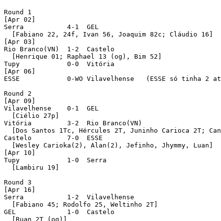
Round 1 

[Apr 02]

Serra           4-1  GEL 

  [Fabiano 22, 24f, Ivan 56, Joaquim 82c; Cláudio 16]

[Apr 03]

Rio Branco(VN)  1-2  Castelo 

  [Henrique 01; Raphael 13 (og), Bim 52]

Tupy            0-0  Vitória 

[Apr 06]

ESSE            0-WO Vilavelhense   (ESSE só tinha 2 at
Round 2 

[Apr 09]

Vilavelhense    0-1  GEL 

  [Ciélio 27p]

Vitória         3-2  Rio Branco(VN) 

  [Dos Santos 1Tc, Hércules 2T, Juninho Carioca 2T; Can
Castelo         7-0  ESSE 

  [Wesley Carioka(2), Alan(2), Jefinho, Jhymmy, Luan]

[Apr 10]

Tupy            1-0  Serra 

  [Lambiru 19]

Round 3 

[Apr 16]

Serra           1-2  Vilavelhense 

  [Fabiano 45; Rodolfo 25, Weltinho 2T]

GEL             1-0  Castelo 

  [Ruan 2T (og)]
