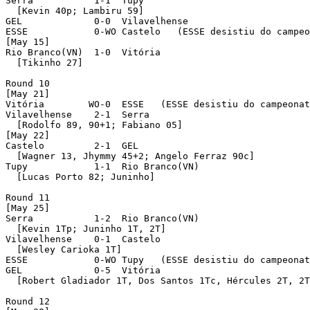
Serra           1-1  Tupy 

  [Kevin 40p; Lambiru 59]

GEL             0-0  Vilavelhense 

ESSE            0-WO Castelo   (ESSE desistiu do campeo
[May 15]

Rio Branco(VN)  1-0  Vitória 

  [Tikinho 27]

Round 10 

[May 21]

Vitória        WO-0  ESSE   (ESSE desistiu do campeonat
Vilavelhense    2-1  Serra 

  [Rodolfo 89, 90+1; Fabiano 05]

[May 22]

Castelo         2-1  GEL 

  [Wagner 13, Jhymmy 45+2; Angelo Ferraz 90c]

Tupy            1-1  Rio Branco(VN) 

  [Lucas Porto 82; Juninho]

Round 11 

[May 25]

Serra           1-2  Rio Branco(VN) 

  [Kevin 1Tp; Juninho 1T, 2T]

Vilavelhense    0-1  Castelo 

  [Wesley Carioka 1T]

ESSE            0-WO Tupy   (ESSE desistiu do campeonat
GEL             0-5  Vitória 

  [Robert Gladiador 1T, Dos Santos 1Tc, Hércules 2T, 2T
Round 12 
