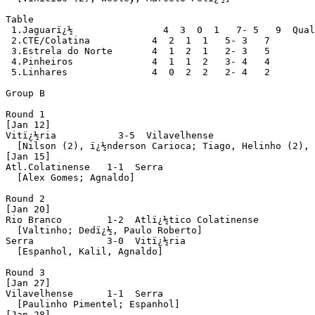
Table

 1.Jaguarï¿½                4  3  0  1   7- 5   9  Qual
 2.CTE/Colatina           4  2  1  1   5- 3   7

 3.Estrela do Norte       4  1  2  1   2- 3   5

 4.Pinheiros              4  1  1  2   3- 4   4

 5.Linhares               4  0  2  2   2- 4   2

Group B

Round 1

[Jan 12]

Vitï¿½ria           3-5  Vilavelhense

  [Nilson (2), ï¿½nderson Carioca; Tiago, Helinho (2), 
[Jan 15]

Atl.Colatinense   1-1  Serra

  [Alex Gomes; Agnaldo]

Round 2

[Jan 20]

Rio Branco        1-2  Atlï¿½tico Colatinense

  [Valtinho; Dedï¿½, Paulo Roberto]

Serra             3-0  Vitï¿½ria

  [Espanhol, Kalil, Agnaldo]

Round 3

[Jan 27]

Vilavelhense      1-1  Serra

  [Paulinho Pimentel; Espanhol]

[Jan 28]
