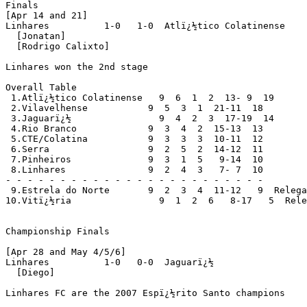
Finals

[Apr 14 and 21]

Linhares          1-0   1-0  Atlï¿½tico Colatinense

  [Jonatan]

  [Rodrigo Calixto]

Linhares won the 2nd stage

Overall Table

 1.Atlï¿½tico Colatinense   9  6  1  2  13- 9  19

 2.Vilavelhense           9  5  3  1  21-11  18

 3.Jaguarï¿½                9  4  2  3  17-19  14

 4.Rio Branco             9  3  4  2  15-13  13

 5.CTE/Colatina           9  3  3  3  10-11  12

 6.Serra                  9  2  5  2  14-12  11

 7.Pinheiros              9  3  1  5   9-14  10

 8.Linhares               9  2  4  3   7- 7  10

- - - - - - - - - - - - - - - - - - - - - - - -

 9.Estrela do Norte       9  2  3  4  11-12   9  Relega
10.Vitï¿½ria                9  1  2  6   8-17   5  Rele
Championship Finals

[Apr 28 and May 4/5/6]

Linhares          1-0   0-0  Jaguarï¿½

  [Diego]

Linhares FC are the 2007 Espï¿½rito Santo champions
