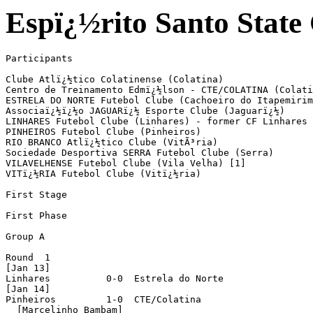
Espï¿½rito Santo Stat
Participants

Clube Atlï¿½tico Colatinense (Colatina)

Centro de Treinamento Edmï¿½lson - CTE/COLATINA (Colati
ESTRELA DO NORTE Futebol Clube (Cachoeiro do Itapemirim
Associaï¿½ï¿½o JAGUARï¿½ Esporte Clube (Jaguarï¿½)

LINHARES Futebol Clube (Linhares) - former CF Linhares

PINHEIROS Futebol Clube (Pinheiros)

RIO BRANCO Atlï¿½tico Clube (VitÃ³ria)

Sociedade Desportiva SERRA Futebol Clube (Serra)

VILAVELHENSE Futebol Clube (Vila Velha) [1]

VITï¿½RIA Futebol Clube (Vitï¿½ria)

First Stage

First Phase

Group A

Round  1

[Jan 13]

Linhares          0-0  Estrela do Norte

[Jan 14]

Pinheiros         1-0  CTE/Colatina

  [Marcelinho Bambam]
