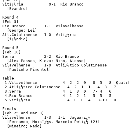
Vitï¿½ria           0-1  Rio Branco

  [Evandro]

Round 4

[Feb 3]

Rio Branco        1-1  Vilavelhense

  [George; Lei]

Atl.Colatinense   1-0  Vitï¿½ria

  [ï¿½ndio]

Round 5

[Feb 10]

Serra             2-2  Rio Branco

  [Alex Passos, Kieza; Nino, Alonso]

Vilavelhense      1-0  Atlï¿½tico Colatinense

  [Paulinho Pimentel]

Table

 1.Vilavelhense           4  2  2  0   8- 5   8  Qualif
 2.Atlï¿½tico Colatinense   4  2  1  1   4- 3   7

 3.Serra                  4  1  3  0   7- 4   6

 4.Rio Branco             4  1  2  1   5- 5   5

 5.Vitï¿½ria                4  0  0  4   3-10   0

Finals

[Feb 25 and Mar 3]

Vilavelhense      1-3   1-1  Jaguarï¿½

  [Fernando; Moisï¿½s, Marcelo Pelï¿½ (2)]

  [Mineiro; Nado]
