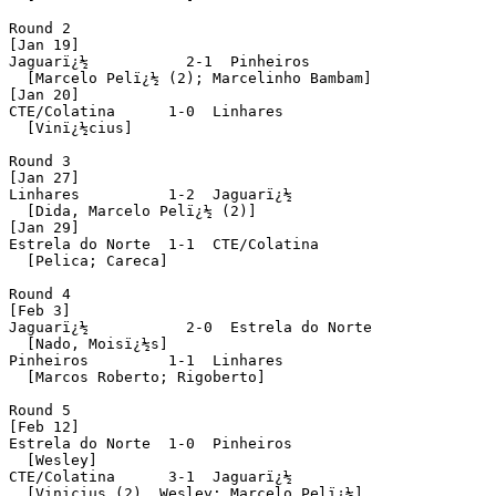
Round 2

[Jan 19]

Jaguarï¿½           2-1  Pinheiros

  [Marcelo Pelï¿½ (2); Marcelinho Bambam]

[Jan 20]

CTE/Colatina      1-0  Linhares

  [Vinï¿½cius]

Round 3

[Jan 27]

Linhares          1-2  Jaguarï¿½

  [Dida, Marcelo Pelï¿½ (2)]

[Jan 29]

Estrela do Norte  1-1  CTE/Colatina

  [Pelica; Careca]

Round 4

[Feb 3]

Jaguarï¿½           2-0  Estrela do Norte

  [Nado, Moisï¿½s]

Pinheiros         1-1  Linhares

  [Marcos Roberto; Rigoberto]

Round 5

[Feb 12]

Estrela do Norte  1-0  Pinheiros

  [Wesley]

CTE/Colatina      3-1  Jaguarï¿½

  [Vinicius (2), Wesley; Marcelo Pelï¿½]
