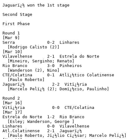
Jaguarï¿½ won the 1st stage

Second Stage

First Phase

Round 1

[Mar 9]

Serra             0-2  Linhares

  [Rodrigo Calisto (2)]

[Mar 10]

Vilavelhense      2-1  Estrela do Norte

  [Mineiro, Serginho; Renato]

Rio Branco        3-0  Pinheiros

  [Wanderson (2), Nino]

CTE/Colatina      0-1  Atlï¿½tico Colatinense

  [Paulo Roberto]

Jaguarï¿½           2-2  Vitï¿½ria

  [Marcelo Pelï¿½ (2); Domï¿½cio, Paulinho]

Round 2

[Mar 16]

Vitï¿½ria           0-0  CTE/Colatina

[Mar 17]

Estrela do Norte  1-2  Rio Branco

  [Esley; Wanderson, George ]

Linhares          0-0  Vilavelhense

Atl.Colatinense   2-1  Jaguarï¿½

  [Paulo Roberto, Jï¿½lio Cï¿½sar; Marcelo Pelï¿½]
