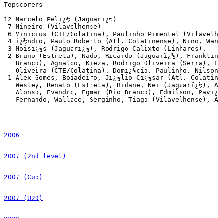
Topscorers

12 Marcelo Pelï¿½ (Jaguarï¿½)

 7 Mineiro (Vilavelhense)

 6 Vinicius (CTE/Colatina), Paulinho Pimentel (Vilavelh
 4 ï¿½ndio, Paulo Roberto (Atl. Colatinense), Nino, Wan
 3 Moisï¿½s (Jaguarï¿½), Rodrigo Calixto (Linhares).

 2 Bruno (Estrela), Nado, Ricardo (Jaguarï¿½), Franklin
   Branco), Agnaldo, Kieza, Rodrigo Oliveira (Serra), E
   Oliveira (CTE/Colatina), Domï¿½cio, Paulinho, Nilson
 1 Alex Gomes, Boiadeiro, Jï¿½lio Cï¿½sar (Atl. Colatin
   Wesley, Renato (Estrela), Bidane, Nei (Jaguarï¿½), A
   Alonso, Evandro, Egmar (Rio Branco), Edmilson, Pavï¿
   Fernando, Wallace, Serginho, Tiago (Vilavelhense), A
2006
2007 (2nd level)
2007 (Cup)
2007 (U20)