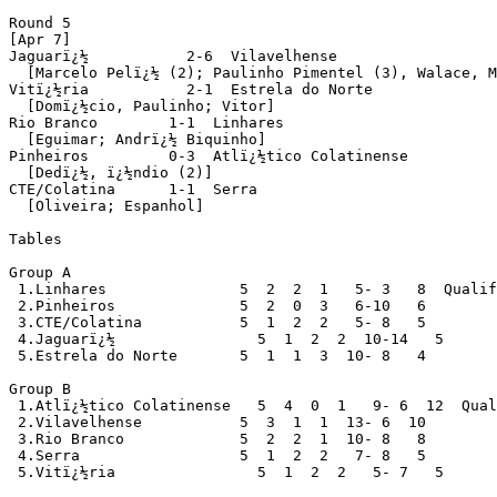
Round 5

[Apr 7]

Jaguarï¿½           2-6  Vilavelhense

  [Marcelo Pelï¿½ (2); Paulinho Pimentel (3), Walace, M
Vitï¿½ria           2-1  Estrela do Norte

  [Domï¿½cio, Paulinho; Vitor]

Rio Branco        1-1  Linhares

  [Eguimar; Andrï¿½ Biquinho]

Pinheiros         0-3  Atlï¿½tico Colatinense

  [Dedï¿½, ï¿½ndio (2)]

CTE/Colatina      1-1  Serra

  [Oliveira; Espanhol]

Tables

Group A

 1.Linhares               5  2  2  1   5- 3   8  Qualif
 2.Pinheiros              5  2  0  3   6-10   6

 3.CTE/Colatina           5  1  2  2   5- 8   5

 4.Jaguarï¿½                5  1  2  2  10-14   5

 5.Estrela do Norte       5  1  1  3  10- 8   4

Group B

 1.Atlï¿½tico Colatinense   5  4  0  1   9- 6  12  Qual
 2.Vilavelhense           5  3  1  1  13- 6  10

 3.Rio Branco             5  2  2  1  10- 8   8

 4.Serra                  5  1  2  2   7- 8   5

 5.Vitï¿½ria                5  1  2  2   5- 7   5
