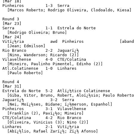
[Mar 18]

Pinheiros         1-3  Serra

  [Marcos Roberto; Rodrigo Oliveira, Clodoaldo, Kiesa]

Round 3

[Mar 23]

Serra             1-1  Estrela do Norte

  [Rodrigo Oliveira; Bruno]

[Mar 24]

Vitï¿½ria           awd  Pinheiros               [aband
  [Jean; Edmilson]

Rio Branco        2-2  Jaguarï¿½

  [Nino, Wanderson; Ricardo (2)]

Vilavelhense      4-0  CTE/Colatina

  [Mineiro, Paulinho Pimentel, Edinho (2)]

Atl.Colatinense   1-0  Linhares

  [Paulo Roberto]

Round 4

[Mar 31]

Estrela do Norte  5-2  Atlï¿½tico Colatinense

  [Giba, Vitor, Bruno, Robert, Aloï¿½sio; Paulo Roberto
Jaguarï¿½           3-2  Serra

  [Nei, Moï¿½ses, Bidane; ï¿½merson, Espanhol]

Pinheiros         3-1  Vilavelhense

  [Franklin (2), Pavï¿½o; Mineiro]

CTE/Colatina      4-2  Rio Branco

  [Oliveira, Vinicius (3); Nino (2)]

Linhares          2-1  Vitï¿½ria

  [Abï¿½lio, Rafael Zarï¿½; Zï¿½ Afonso]
