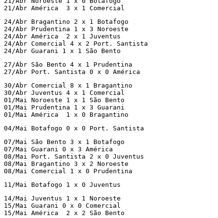
21/Abr Noroeste 1 x 0 Botafogo

21/Abr América  3 x 1 Comercial
24/Abr Bragantino 2 x 1 Botafogo

24/Abr Prudentina 1 x 3 Noroeste

24/Abr América  2 x 1 Juventus

24/Abr Comercial 4 x 2 Port. Santista

24/Abr Guarani 1 x 1 São Bento
27/Abr São Bento 4 x 1 Prudentina

27/Abr Port. Santista 0 x 0 América 
30/Abr Comercial 8 x 1 Bragantino

30/Abr Juventus 4 x 1 Comercial

01/Mai Noroeste 1 x 1 São Bento

01/Mai Prudentina 1 x 3 Guarani

01/Mai América  1 x 0 Bragantino
04/Mai Botafogo 0 x 0 Port. Santista
07/Mai São Bento 3 x 1 Botafogo

07/Mai Guarani 0 x 3 América 

08/Mai Port. Santista 2 x 0 Juventus

08/Mai Bragantino 3 x 2 Noroeste

08/Mai Comercial 1 x 0 Prudentina
11/Mai Botafogo 1 x 0 Juventus
14/Mai Juventus 1 x 1 Noroeste

15/Mai Guarani 0 x 0 Comercial

15/Mai América  2 x 2 São Bento