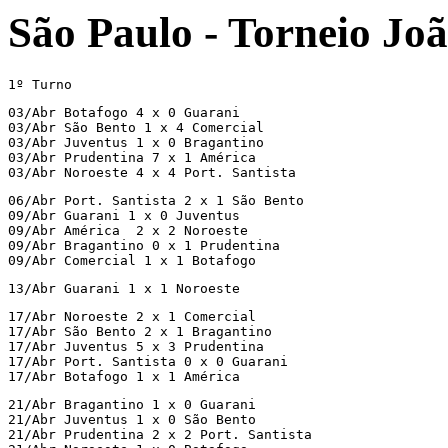
São Paulo - Torneio J
1º Turno
03/Abr Botafogo 4 x 0 Guarani

03/Abr São Bento 1 x 4 Comercial

03/Abr Juventus 1 x 0 Bragantino

03/Abr Prudentina 7 x 1 América 

03/Abr Noroeste 4 x 4 Port. Santista
06/Abr Port. Santista 2 x 1 São Bento

09/Abr Guarani 1 x 0 Juventus

09/Abr América  2 x 2 Noroeste

09/Abr Bragantino 0 x 1 Prudentina

09/Abr Comercial 1 x 1 Botafogo
13/Abr Guarani 1 x 1 Noroeste
17/Abr Noroeste 2 x 1 Comercial

17/Abr São Bento 2 x 1 Bragantino

17/Abr Juventus 5 x 3 Prudentina

17/Abr Port. Santista 0 x 0 Guarani

17/Abr Botafogo 1 x 1 América 
21/Abr Bragantino 1 x 0 Guarani

21/Abr Juventus 1 x 0 São Bento

21/Abr Prudentina 2 x 2 Port. Santista
