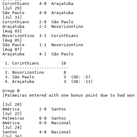
Corinthians    4-0  Araçatuba

[Jul 29]

São Paulo      4-0  Araçatuba

[Jul 31]

Corinthians    2-0  São Paulo

Araçatuba      2-2  Novorizontino

[Aug 03]

Novorizontino  3-1  Corinthians

[Aug 05]

São Paulo      1-1  Novorizontino

[Aug 07]

Araçatuba      4-1  São Paulo

 1. Corinthians         10

---------------------------

 2. Novorizontino        8

 3. São Paulo            3  (GD: -5)

 4. Araçatuba            3  (GD: -11)

Group B

[Palmeiras entered with one bonus point due to had won 
[Jul 20]

América        2-0  Santos

[Jul 22]

Palmeiras      0-0  Santos

América        0-0  Nacional

[Jul 24]

Santos         4-0  Nacional

[Jul 26]
