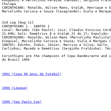
Kobayashi e Marcelinho Paraíba (Macedo); Serginho Frald
Chulapa

CORINTHIANS: Ronaldo, Wilson Mano, Gralak, Henrique e E
Marcelinho Carioca e Souza (Casagrande); Viola e Marque
2nd Leg [Aug 11]

CORINTHIANS 1 - SANTOS 1

Local: Morumbi (São Paulo); Juiz: Cláudio Vinícius Cerd
21.696; Gols: Demétrius 8 e Gralak 21 do 1º; Expulsão: 
CORINTHIANS: Ronaldo, Wilson Mano (Marcelinho Paulista)
Ezequiel, Marcelinho Carioca e Souza; Viola e Marques (
SANTOS: Edinho, Índio, Júnior, Narciso e Silva; Gallo, 
Carlinhos; Macedo e Demétrius (Serginho Fraldinha). Téc
Corinthians are the champions of Copa Bandeirante and i
do Brasil 1995

1992 (Copa 90 Anos de Futebol)
1994 (League)
1999 (Sao Paulo Cup)