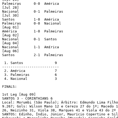
Palmeiras      0-0  América

[Jul 28]

Nacional       0-1  Palmeiras

[Jul 30]

Santos         1-0  América

Palmeiras      0-0  Nacional

[Aug 01]

América        1-0  Palmeiras

[Aug 02]

Nacional       0-1  Santos

[Aug 04]

Nacional       1-1  Am£rica

[Aug 06]

Santos         2-1  Palmeiras

 1. Santos               9

---------------------------

 2. América              7

 3. Palmeiras            6

 4. Nacional             3

FINALS:

1st Leg [Aug 09]

SANTOS 3 - CORINTHIANS 6

Local: Morumbi (São Paulo); Árbitro: Edmundo Lima Filho
9.267; Gols: Wilson Mano 12 e Cerezo 27 do 1º; Macedo 1
26, Neizinho 31, Viola 38, Marques 41 e Viola 43 do 2º

SANTOS: Edinho, Índio, Júnior, Maurício Copertino e Sil