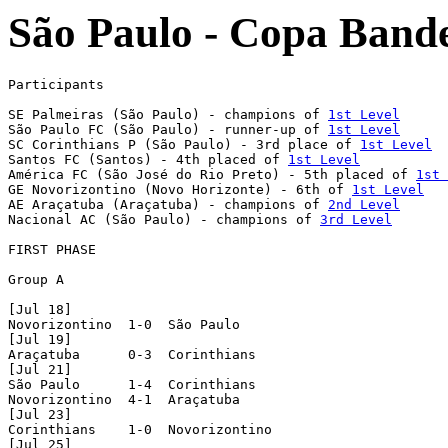
São Paulo - Copa Bande
Participants

SE Palmeiras (São Paulo) - champions of 
1st Level
São Paulo FC (São Paulo) - runner-up of 
1st Level
SC Corinthians P (São Paulo) - 3rd place of 
1st Level
Santos FC (Santos) - 4th placed of 
1st Level
América FC (São José do Rio Preto) - 5th placed of 
1st 
GE Novorizontino (Novo Horizonte) - 6th of 
1st Level
AE Araçatuba (Araçatuba) - champions of 
2nd Level
Nacional AC (São Paulo) - champions of 
3rd Level
FIRST PHASE

Group A

[Jul 18]

Novorizontino  1-0  São Paulo

[Jul 19]

Araçatuba      0-3  Corinthians

[Jul 21]

São Paulo      1-4  Corinthians

Novorizontino  4-1  Araçatuba

[Jul 23]

Corinthians    1-0  Novorizontino

[Jul 25]
