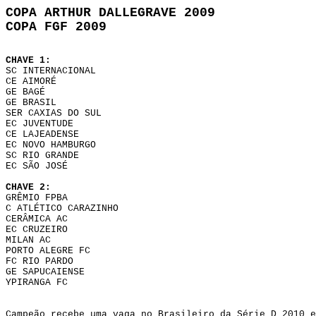
COPA ARTHUR DALLEGRAVE 2009
COPA FGF 2009
CHAVE 1:
SC INTERNACIONAL
CE AIMORÉ
GE BAGÉ
GE BRASIL
SER CAXIAS DO SUL
EC JUVENTUDE
CE LAJEADENSE
EC NOVO HAMBURGO
SC RIO GRANDE
EC SÃO JOSÉ
CHAVE 2:
GRÊMIO FPBA
C ATLÉTICO CARAZINHO
CERÂMICA AC
EC CRUZEIRO
MILAN AC
PORTO ALEGRE FC
FC RIO PARDO
GE SAPUCAIENSE
YPIRANGA FC
Campeão recebe uma vaga no Brasileiro da Série D 2010 