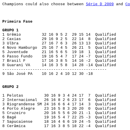
Champions could also choose between
Série D 2009
and
Co
Primeira Fase
GRUPO 1
1 Grêmio 32 16 9 5 2 29 15 14 Qualified
2 Caxias 29 16 9 2 5 22 14 8 Qualified
3 Ulbra 27 16 7 6 3 26 13 13 Qualified
4 Novo Hamburgo 25 16 7 4 5 26 21 5 Qualified
5 Juventude 21 16 5 6 5 19 18 1 Qualified
6 Passo Fundo 19 16 5 4 7 17 24 -7 Qualified
7 Brasil F 17 16 3 8 5 14 16 -2 Qualified
8 Guarani VA 14 16 3 5 8 14 28 -14 Qualified
---------------------------------------------
9 São José PA 10 16 2 4 10 12 30 -18
GRUPO 2
1 Pelotas 30 16 9 3 4 24 17 7 Qualified
2 Internacional 26 16 8 2 6 23 17 6 Qualified
3 Riograndense SM 24 16 6 6 4 17 14 3 Qualified
4 Porto Alegre 23 16 5 8 3 20 20 0 Qualified
5 Cruzeiro 20 16 5 5 6 20 21 -1 Qualified
6 Bagé 19 16 5 4 7 22 25 -3 Qualified
7 Sapucaiense 18 16 4 6 6 19 24 -5 Qualified
8 Cerâmica 17 16 3 8 5 18 22 -4 Qualified