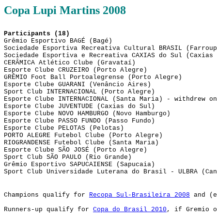
Copa Lupi Martins 2008
Participants (18)
Grêmio Esportivo BAGÉ (Bagé)
Sociedade Esportiva Recreativa Cultural BRASIL (Farroup
Sociedade Esportiva e Recreativa CAXIAS do Sul (Caxias 
CERÂMICA Atlético Clube (Gravataí)
Esporte Clube CRUZEIRO (Porto Alegre)
GRÊMIO Foot Ball Portoalegrense (Porto Alegre)
Esporte Clube GUARANI (Venâncio Aires)
Sport Club INTERNACIONAL (Porto Alegre)
Esporte Clube INTERNACIONAL (Santa Maria) - withdrew on
Esporte Clube JUVENTUDE (Caxias do Sul)
Esporte Clube NOVO HAMBURGO (Novo Hamburgo)
Esporte Clube PASSO FUNDO (Passo Fundo)
Esporte Clube PELOTAS (Pelotas)
PORTO ALEGRE Futebol Clube (Porto Alegre)
RIOGRANDENSE Futebol Clube (Santa Maria)
Esporte Clube SÃO JOSÉ (Porto Alegre)
Sport Club SÃO PAULO (Rio Grande)
Grêmio Esportivo SAPUCAIENSE (Sapucaia)
Sport Club Universidade Luterana do Brasil - ULBRA (Can
Champions qualify for
Recopa Sul-Brasileira 2008
and (e
Runners-up qualify for
Copa do Brasil 2010
, if Gremio 