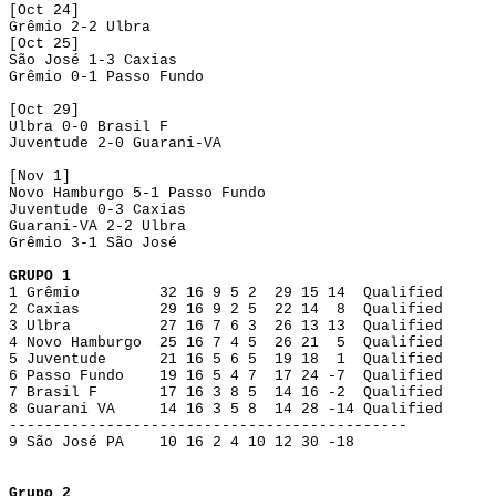
[Oct 24]
Grêmio 2-2 Ulbra
[Oct 25]
São José 1-3 Caxias
Grêmio 0-1 Passo Fundo
[Oct 29]
Ulbra 0-0 Brasil F
Juventude 2-0 Guarani-VA
[Nov 1]
Novo Hamburgo 5-1 Passo Fundo
Juventude 0-3 Caxias
Guarani-VA 2-2 Ulbra
Grêmio 3-1 São José
GRUPO 1
1 Grêmio 32 16 9 5 2 29 15 14 Qualified
2 Caxias 29 16 9 2 5 22 14 8 Qualified
3 Ulbra 27 16 7 6 3 26 13 13 Qualified
4 Novo Hamburgo 25 16 7 4 5 26 21 5 Qualified
5 Juventude 21 16 5 6 5 19 18 1 Qualified
6 Passo Fundo 19 16 5 4 7 17 24 -7 Qualified
7 Brasil F 17 16 3 8 5 14 16 -2 Qualified
8 Guarani VA 14 16 3 5 8 14 28 -14 Qualified
---------------------------------------------
9 São José PA 10 16 2 4 10 12 30 -18
Grupo 2