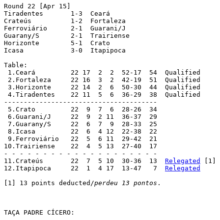
Round 22 [Apr 15]

Tiradentes 	 1-3  Ceará

Crateús 	 1-2  Fortaleza

Ferroviário 	 2-1  Guarani/J				(played in Maranguape)

Guarany/S 	 2-1  Trairiense

Horizonte 	 5-1  Crato

Icasa 		 3-0  Itapipoca

Table:

 1.Ceará	 22 17  2  2  52-17  54  Qualified

 2.Fortaleza	 22 16  3  2  42-19  51  Qualified

 3.Horizonte	 22 14  2  6  50-30  44  Qualified

 4.Tiradentes	 22 11  5  6  36-29  38  Qualified

---------------------------------------

 5.Crato	 22  9  7  6  28-26  34

 6.Guarani/J	 22  9  2 11  36-37  29

 7.Guarany/S	 22  6  7  9  28-33  25

 8.Icasa	 22  6  4 12  22-38  22

 9.Ferroviário	 22  5  6 11  29-42  21

10.Trairiense	 22  4  5 13  27-40  17

- - - - - - - - - - - - - - - - - - - -

11.Crateús	 22  7  5 10  30-36  13  
Relegated
 [1]

12.Itapipoca	 22  1  4 17  13-47   7  
Relegated
[1] 13 points deducted/
perdeu 13 pontos
.

TAÇA PADRE CÍCERO:
