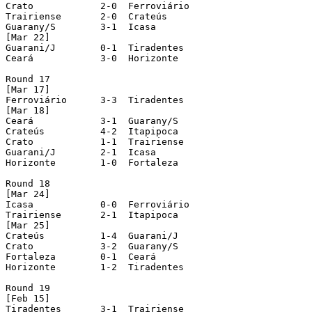
Crato 		 2-0  Ferroviário

Trairiense 	 2-0  Crateús

Guarany/S 	 3-1  Icasa

[Mar 22]

Guarani/J 	 0-1  Tiradentes

Ceará 		 3-0  Horizonte

Round 17

[Mar 17]

Ferroviário 	 3-3  Tiradentes

[Mar 18]

Ceará 		 3-1  Guarany/S

Crateús 	 4-2  Itapipoca

Crato 		 1-1  Trairiense

Guarani/J 	 2-1  Icasa

Horizonte 	 1-0  Fortaleza

Round 18

[Mar 24]

Icasa 		 0-0  Ferroviário

Trairiense 	 2-1  Itapipoca

[Mar 25]

Crateús 	 1-4  Guarani/J

Crato 		 3-2  Guarany/S

Fortaleza 	 0-1  Ceará

Horizonte 	 1-2  Tiradentes

Round 19

[Feb 15]

Tiradentes 	 3-1  Trairiense			  (played in Horizonte)
