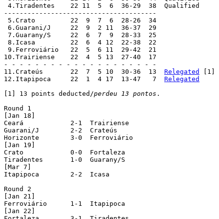
 4.Tiradentes	 22 11  5  6  36-29  38  Qualified

---------------------------------------

 5.Crato	 22  9  7  6  28-26  34

 6.Guarani/J	 22  9  2 11  36-37  29

 7.Guarany/S	 22  6  7  9  28-33  25

 8.Icasa	 22  6  4 12  22-38  22

 9.Ferroviário	 22  5  6 11  29-42  21

10.Trairiense	 22  4  5 13  27-40  17

- - - - - - - - - - - - - - - - - - - -

11.Crateús	 22  7  5 10  30-36  13  
Relegated
 [1]

12.Itapipoca	 22  1  4 17  13-47   7  
Relegated
[1] 13 points deducted/
perdeu 13 pontos
.

Round 1

[Jan 18]

Ceará 		 2-1  Trairiense

Guarani/J 	 2-2  Crateús

Horizonte 	 3-0  Ferroviário

[Jan 19]

Crato 		 0-0  Fortaleza

Tiradentes	 1-0  Guarany/S

[Mar 7]

Itapipoca	 2-2  Icasa

Round 2

[Jan 21]

Ferroviário 	 1-1  Itapipoca

[Jan 22]

Fortaleza 	 3-1  Tiradentes
