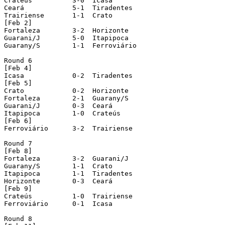
Crateús 	 3-0  Icasa

Ceará 		 5-1  Tiradentes

Trairiense 	 1-1  Crato				  (played in Sobral)

[Feb 2]

Fortaleza 	 3-2  Horizonte

Guarani/J 	 5-0  Itapipoca

Guarany/S 	 1-1  Ferroviário

Round 6

[Feb 4]

Icasa 		 0-2  Tiradentes

[Feb 5]

Crato 		 0-2  Horizonte

Fortaleza 	 2-1  Guarany/S

Guarani/J 	 0-3  Ceará

Itapipoca 	 1-0  Crateús

[Feb 6]

Ferroviário 	 3-2  Trairiense

Round 7

[Feb 8]

Fortaleza 	 3-2  Guarani/J

Guarany/S 	 1-1  Crato

Itapipoca 	 1-1  Tiradentes

Horizonte 	 0-3  Ceará

[Feb 9]

Crateús 	 1-0  Trairiense

Ferroviário 	 0-1  Icasa

Round 8
