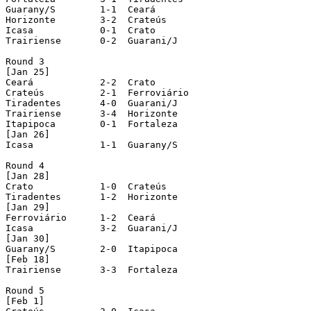
Guarany/S 	 1-1  Ceará

Horizonte 	 3-2  Crateús

Icasa 		 0-1  Crato

Trairiense 	 0-2  Guarani/J

Round 3

[Jan 25]

Ceará 		 2-2  Crato

Crateús 	 2-1  Ferroviário

Tiradentes 	 4-0  Guarani/J				  (played in Horizonte)

Trairiense 	 3-4  Horizonte

Itapipoca 	 0-1  Fortaleza

[Jan 26]

Icasa 		 1-1  Guarany/S

Round 4

[Jan 28]

Crato 		 1-0  Crateús

Tiradentes 	 1-2  Horizonte

[Jan 29]

Ferroviário 	 1-2  Ceará

Icasa 		 3-2  Guarani/J

[Jan 30]

Guarany/S 	 2-0  Itapipoca

[Feb 18]

Trairiense 	 3-3  Fortaleza				  (played in Horizonte)

Round 5

[Feb 1]
