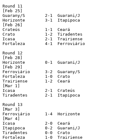
Round 11

[Feb 25]

Guarany/S 	 2-1  Guarani/J

Horizonte 	 3-1  Itapipoca

[Feb 26]

Crateús 	 1-1  Ceará

Crato 		 1-2  Tiradentes

Icasa 		 2-1  Trairiense

Fortaleza 	 4-1  Ferroviário

Round 12

[Feb 28]

Horizonte 	 0-1  Guarani/J

[Feb 29]

Ferroviário 	 3-2  Guarany/S				  (played in Horizonte)

Fortaleza 	 1-0  Crato

Trairiense 	 1-2  Ceará

[Mar 1]

Icasa 		 2-1  Crateús

Tiradentes 	 2-1  Itapipoca				  (played in Horizonte)

Round 13

[Mar 3]

Ferroviário 	 1-4  Horizonte

[Mar 4]

Icasa 		 2-0  Ceará

Itapipoca 	 0-2  Guarani/J

Tiradentes 	 0-0  Crato				  (played in Horizonte)

Fortaleza 	 1-0  Trairiense
