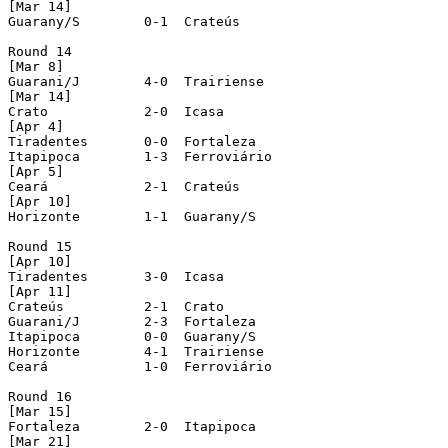
[Mar 14]

Guarany/S 	 0-1  Crateús

Round 14

[Mar 8]

Guarani/J 	 4-0  Trairiense

[Mar 14]

Crato 		 2-0  Icasa

[Apr 4]

Tiradentes 	 0-0  Fortaleza

Itapipoca 	 1-3  Ferroviário

[Apr 5]

Ceará 		 2-1  Crateús

[Apr 10]

Horizonte 	 1-1  Guarany/S

Round 15

[Apr 10]

Tiradentes 	 3-0  Icasa

[Apr 11]

Crateús 	 2-1  Crato

Guarani/J 	 2-3  Fortaleza

Itapipoca 	 0-0  Guarany/S

Horizonte 	 4-1  Trairiense

Ceará 		 1-0  Ferroviário

Round 16

[Mar 15]

Fortaleza 	 2-0  Itapipoca

[Mar 21]
