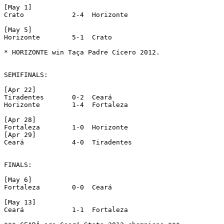
[May 1]

Crato 		 2-4  Horizonte

[May 5]

Horizonte 	 5-1  Crato

* HORIZONTE win Taça Padre Cícero 2012.

SEMIFINALS:

[Apr 22]

Tiradentes 	 0-2  Ceará

Horizonte 	 1-4  Fortaleza

[Apr 28]

Fortaleza 	 1-0  Horizonte

[Apr 29]

Ceará 		 4-0  Tiradentes

FINALS:

[May 6]

Fortaleza 	 0-0  Ceará

[May 13]

Ceará 		 1-1  Fortaleza				(Ceará won due to better campaign)
