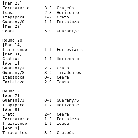
[Mar 28]

Ferroviário 	 3-3  Crateús

Icasa 		 2-3  Horizonte

Itapipoca 	 1-2  Crato

Guarany/S 	 1-1  Fortaleza

[Mar 29]

Ceará 		 5-0  Guarani/J

Round 20

[Mar 14]

Trairiense 	 1-1  Ferroviário

[Mar 31]

Crateús 	 1-1  Horizonte

[Apr 1]

Guarani/J 	 2-2  Crato

Guarany/S 	 3-2  Tiradentes

Itapipoca 	 0-3  Ceará

Fortaleza 	 2-0  Icasa

Round 21

[Apr 7]

Guarani/J 	 0-1  Guarany/S

Itapipoca 	 1-2  Horizonte

[Apr 8]

Crato 		 2-4  Ceará

Ferroviário 	 1-3  Fortaleza

Trairiense 	 1-1  Icasa

[Apr 9]

Tiradentes 	 3-2  Crateús
