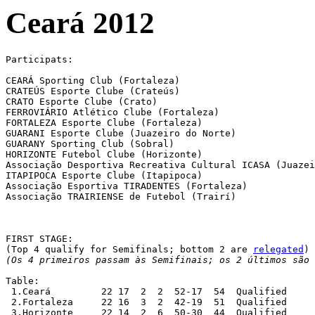
Ceará 2012
Participats:

CEARÁ Sporting Club (Fortaleza)

CRATEÚS Esporte Clube (Crateús)

CRATO Esporte Clube (Crato)

FERROVIÁRIO Atlético Clube (Fortaleza)

FORTALEZA Esporte Clube (Fortaleza)

GUARANI Esporte Clube (Juazeiro do Norte)

GUARANY Sporting Club (Sobral)

HORIZONTE Futebol Clube (Horizonte)

Associação Desportiva Recreativa Cultural ICASA (Juazei
ITAPIPOCA Esporte Clube (Itapipoca)

Associação Esportiva TIRADENTES (Fortaleza)

Associação TRAIRIENSE de Futebol (Trairí)

FIRST STAGE:

(Top 4 qualify for Semifinals; bottom 2 are 
relegated
(Os 4 primeiros passam às Semifinais; os 2 últimos são 
Table:

 1.Ceará	 22 17  2  2  52-17  54  Qualified

 2.Fortaleza	 22 16  3  2  42-19  51  Qualified

 3.Horizonte	 22 14  2  6  50-30  44  Qualified
