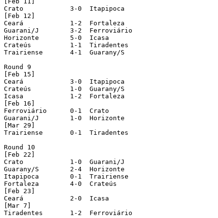
[Feb 11]

Crato 		 3-0  Itapipoca

[Feb 12]

Ceará 		 1-2  Fortaleza

Guarani/J 	 3-2  Ferroviário

Horizonte 	 5-0  Icasa

Crateús 	 1-1  Tiradentes

Trairiense 	 4-1  Guarany/S				  (played in Itapipoca)

Round 9

[Feb 15]

Ceará 		 3-0  Itapipoca

Crateús 	 1-0  Guarany/S

Icasa 		 1-2  Fortaleza

[Feb 16]

Ferroviário 	 0-1  Crato

Guarani/J 	 1-0  Horizonte

[Mar 29]

Trairiense 	 0-1  Tiradentes

Round 10

[Feb 22]

Crato 		 1-0  Guarani/J

Guarany/S 	 2-4  Horizonte

Itapipoca 	 0-1  Trairiense

Fortaleza 	 4-0  Crateús

[Feb 23]

Ceará 		 2-0  Icasa

[Mar 7]

Tiradentes 	 1-2  Ferroviário
