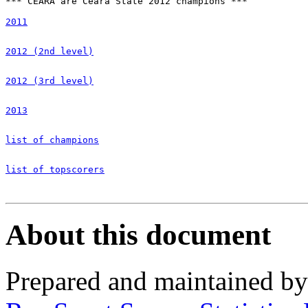
*** CEARÁ are Ceará State 2012 champions ***

2011
2012 (2nd level)
2012 (3rd level)
2013
list of champions
list of topscorers
About this document
Prepared and maintained b