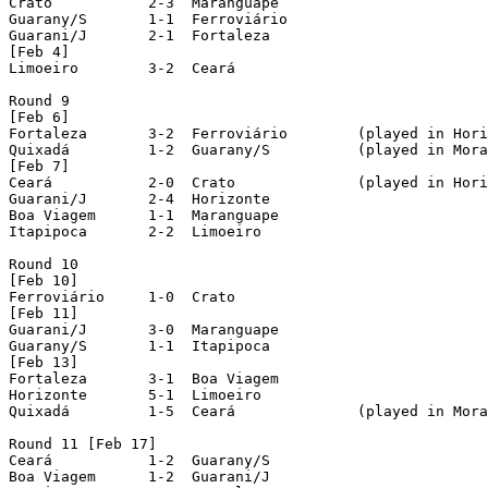
Crato	        2-3  Maranguape

Guarany/S       1-1  Ferroviário

Guarani/J       2-1  Fortaleza

[Feb 4]

Limoeiro        3-2  Ceará

Round 9

[Feb 6]

Fortaleza	3-2  Ferroviário	(played in Horizonte)

Quixadá		1-2  Guarany/S		(played in Morada Nova)

[Feb 7]

Ceará		2-0  Crato		(played in Horizonte)

Guarani/J	2-4  Horizonte

Boa Viagem	1-1  Maranguape

Itapipoca	2-2  Limoeiro

Round 10 

[Feb 10]

Ferroviário	1-0  Crato

[Feb 11]

Guarani/J	3-0  Maranguape

Guarany/S	1-1  Itapipoca

[Feb 13]

Fortaleza	3-1  Boa Viagem

Horizonte	5-1  Limoeiro

Quixadá		1-5  Ceará		(played in Morada Nova)

Round 11 [Feb 17]

Ceará		1-2  Guarany/S

Boa Viagem	1-2  Guarani/J
