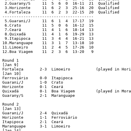
 2.Guarany/S   	 11  5  6  0  16-11  21  Qualified

 3.Horizonte   	 11  6  2  3  25-16  20  Qualified

 4.Fortaleza   	 11  6  2  3  22-15  20  Qualified

---------------------------------------

 5.Guarani/J   	 11  6  1  4  17-17  19

 6.Crato         11  5  0  6  16-12  15

 7.Ceará         11  4  1  6  18-14  13

 8.Quixadá   	 11  4  1  6  19-29  13

 9.Itapipoca   	 11  3  4  4  16-21  13

10.Maranguape    11  3  1  7  13-18  10

11.Limoeiro   	 11  2  4  5  17-26  10

12.Boa Viagem    11  2  3  6  13-20   9

Round 1

[Jan 9]

Fortaleza	2-3  Limoeiro		(played in Horizonte)

[Jan 10]

Ferroviário	0-0  Itapipoca

Guarani/J	1-0  Crato

Horizonte	0-1  Ceará

Quixadá		0-1  Boa Viagem		(played in Morada Nova)

Guarany/S	2-1  Maranguape

Round 2 

[Jan 13]

Guarani/J	2-4  Quixadá

Horizonte	1-1  Ferroviário

Itapipoca	2-1  Ceará

Maranguape	3-1  Limoeiro

[Jan 14]
