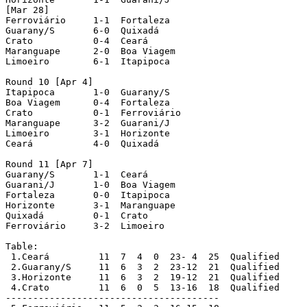
[Mar 28]

Ferroviário	1-1  Fortaleza

Guarany/S	6-0  Quixadá

Crato		0-4  Ceará

Maranguape	2-0  Boa Viagem

Limoeiro	6-1  Itapipoca

Round 10 [Apr 4]

Itapipoca	1-0  Guarany/S

Boa Viagem	0-4  Fortaleza

Crato		0-1  Ferroviário

Maranguape	3-2  Guarani/J

Limoeiro	3-1  Horizonte

Ceará		4-0  Quixadá

Round 11 [Apr 7]

Guarany/S	1-1  Ceará

Guarani/J	1-0  Boa Viagem

Fortaleza	0-0  Itapipoca

Horizonte	3-1  Maranguape

Quixadá		0-1  Crato

Ferroviário	3-2  Limoeiro

Table:

 1.Ceará 	 11  7  4  0  23- 4  25  Qualified

 2.Guarany/S 	 11  6  3  2  23-12  21  Qualified

 3.Horizonte 	 11  6  3  2  19-12  21  Qualified

 4.Crato 	 11  6  0  5  13-16  18  Qualified

---------------------------------------
