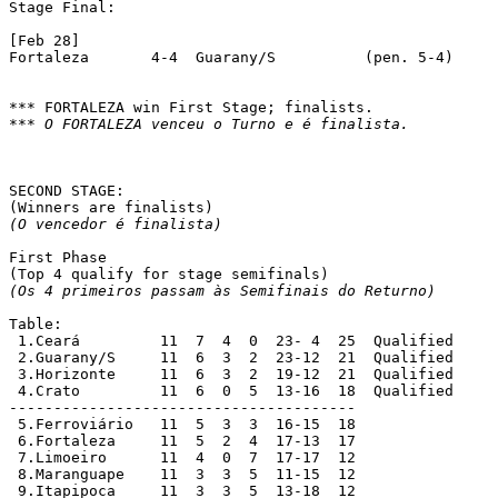
Stage Final:

[Feb 28]

Fortaleza       4-4  Guarany/S		(pen. 5-4)

*** O FORTALEZA venceu o Turno e é finalista.
SECOND STAGE:

(O vencedor é finalista)
First Phase

(Os 4 primeiros passam às Semifinais do Returno)
Table:

 1.Ceará 	 11  7  4  0  23- 4  25  Qualified

 2.Guarany/S 	 11  6  3  2  23-12  21  Qualified

 3.Horizonte 	 11  6  3  2  19-12  21  Qualified

 4.Crato 	 11  6  0  5  13-16  18  Qualified

---------------------------------------

 5.Ferroviário 	 11  5  3  3  16-15  18

 6.Fortaleza 	 11  5  2  4  17-13  17

 7.Limoeiro 	 11  4  0  7  17-17  12

 8.Maranguape 	 11  3  3  5  11-15  12

 9.Itapipoca 	 11  3  3  5  13-18  12
