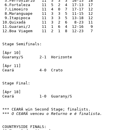
 5.Ferroviário 	 11  5  3  3  16-15  18

 6.Fortaleza 	 11  5  2  4  17-13  17

 7.Limoeiro 	 11  4  0  7  17-17  12

 8.Maranguape 	 11  3  3  5  11-15  12

 9.Itapipoca 	 11  3  3  5  13-18  12

10.Quixadá 	 11  3  2  6   8-23  11

11.Guarani/J 	 11  1  6  4  12-16   9

12.Boa Viagem 	 11  2  1  8  12-23   7

Stage Semifinals:

[Apr 10]

Guarany/S       2-1  Horizonte

[Apr 11]

Ceará	        4-0  Crato

Stage Final:

[Apr 18]

Ceará	        1-0  Guarany/S

*** O CEARÁ venceu o Returno e é finalista.
COUNTRYSIDE FINALS:
