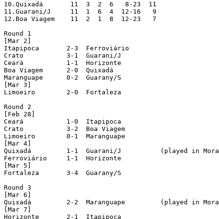
10.Quixadá 	 11  3  2  6   8-23  11

11.Guarani/J 	 11  1  6  4  12-16   9

12.Boa Viagem 	 11  2  1  8  12-23   7

Round 1

[Mar 2]

Itapipoca	2-3  Ferroviário

Crato		3-1  Guarani/J

Ceará		1-1  Horizonte

Boa Viagem	2-0  Quixadá

Maranguape	0-2  Guarany/S

[Mar 3]

Limoeiro	2-0  Fortaleza

Round 2

[Feb 28]

Ceará		1-0  Itapipoca

Crato		3-2  Boa Viagem

Limoeiro	0-1  Maranguape

[Mar 4]

Quixadá		1-1  Guarani/J		(played in Morada Nova)

Ferroviário	1-1  Horizonte

[Mar 5]

Fortaleza	3-4  Guarany/S

Round 3

[Mar 6]

Quixadá		2-2  Maranguape		(played in Morada Nova)

[Mar 7]

Horizonte	2-1  Itapipoca
