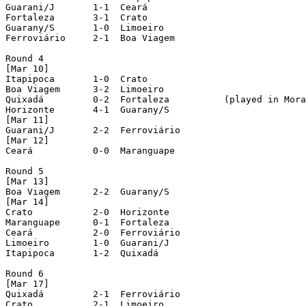
Guarani/J	1-1  Ceará

Fortaleza	3-1  Crato

Guarany/S	1-0  Limoeiro

Ferroviário	2-1  Boa Viagem

Round 4

[Mar 10]

Itapipoca	1-0  Crato

Boa Viagem	3-2  Limoeiro

Quixadá		0-2  Fortaleza		(played in Morada Nova)

Horizonte	4-1  Guarany/S

[Mar 11]

Guarani/J	2-2  Ferroviário

[Mar 12]

Ceará		0-0  Maranguape

Round 5

[Mar 13]

Boa Viagem	2-2  Guarany/S

[Mar 14]

Crato		2-0  Horizonte

Maranguape	0-1  Fortaleza

Ceará		2-0  Ferroviário

Limoeiro	1-0  Guarani/J

Itapipoca	1-2  Quixadá

Round 6

[Mar 17]

Quixadá		2-1  Ferroviário

Crato		2-1  Limoeiro
