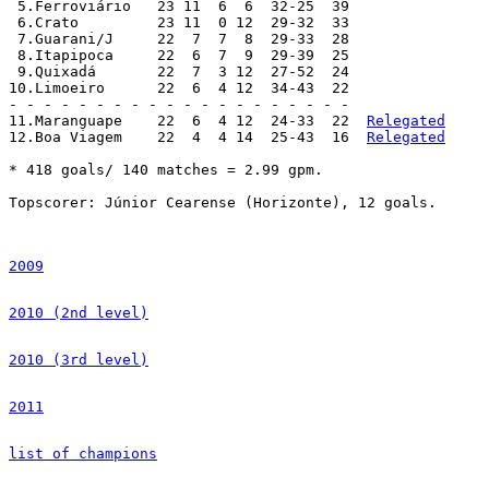
 5.Ferroviário 	 23 11  6  6  32-25  39

 6.Crato 	 23 11  0 12  29-32  33

 7.Guarani/J 	 22  7  7  8  29-33  28

 8.Itapipoca 	 22  6  7  9  29-39  25

 9.Quixadá 	 22  7  3 12  27-52  24

10.Limoeiro 	 22  6  4 12  34-43  22

- - - - - - - - - - - - - - - - - - - -

11.Maranguape 	 22  6  4 12  24-33  22  
Relegated
12.Boa Viagem 	 22  4  4 14  25-43  16  
Relegated
* 418 goals/ 140 matches = 2.99 gpm.

Topscorer: Júnior Cearense (Horizonte), 12 goals.

2009
2010 (2nd level)
2010 (3rd level)
2011
list of champions