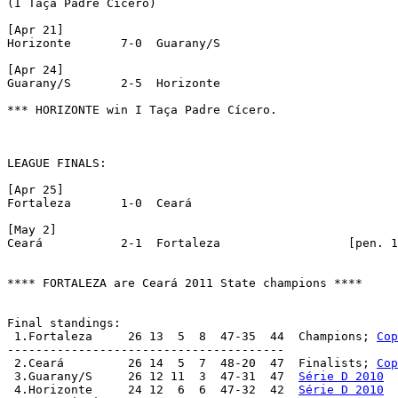
(I Taça Padre Cícero)

[Apr 21]

Horizonte	7-0  Guarany/S

[Apr 24]

Guarany/S       2-5  Horizonte

*** HORIZONTE win I Taça Padre Cícero.

LEAGUE FINALS:

[Apr 25]

Fortaleza	1-0  Ceará

[May 2]

Ceará	        2-1  Fortaleza			[pen. 1-3]

**** FORTALEZA are Ceará 2011 State champions ****

Final standings:

 1.Fortaleza 	 26 13  5  8  47-35  44  Champions; 
Cop
---------------------------------------

 2.Ceará 	 26 14  5  7  48-20  47  Finalists; 
Cop
 3.Guarany/S 	 26 12 11  3  47-31  47  
Série D 2010
 4.Horizonte 	 24 12  6  6  47-32  42  
Série D 2010