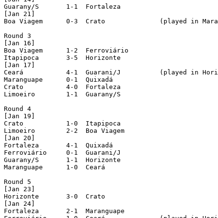
Guarany/S	1-1  Fortaleza

[Jan 21]

Boa Viagem	0-3  Crato  		(played in Maranguape)

Round 3

[Jan 16]

Boa Viagem	1-2  Ferroviário

Itapipoca	3-5  Horizonte

[Jan 17] 

Ceará		4-1  Guarani/J		(played in Horizonte)

Maranguape	0-1  Quixadá

Crato		4-0  Fortaleza

Limoeiro	1-1  Guarany/S

Round 4

[Jan 19]

Crato	        1-0  Itapipoca

Limoeiro        2-2  Boa Viagem

[Jan 20]

Fortaleza       4-1  Quixadá

Ferroviário     0-1  Guarani/J

Guarany/S       1-1  Horizonte

Maranguape      1-0  Ceará

Round 5

[Jan 23]

Horizonte	3-0  Crato

[Jan 24]

Fortaleza       2-1  Maranguape
