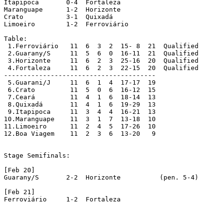
Itapipoca	0-4  Fortaleza

Maranguape	1-2  Horizonte

Crato		3-1  Quixadá

Limoeiro	1-2  Ferroviário

Table:

 1.Ferroviário   11  6  3  2  15- 8  21  Qualified

 2.Guarany/S   	 11  5  6  0  16-11  21  Qualified

 3.Horizonte   	 11  6  2  3  25-16  20  Qualified

 4.Fortaleza   	 11  6  2  3  22-15  20  Qualified

---------------------------------------

 5.Guarani/J   	 11  6  1  4  17-17  19

 6.Crato         11  5  0  6  16-12  15

 7.Ceará         11  4  1  6  18-14  13

 8.Quixadá   	 11  4  1  6  19-29  13

 9.Itapipoca   	 11  3  4  4  16-21  13

10.Maranguape    11  3  1  7  13-18  10

11.Limoeiro   	 11  2  4  5  17-26  10

12.Boa Viagem    11  2  3  6  13-20   9

Stage Semifinals:

[Feb 20]

Guarany/S       2-2  Horizonte		(pen. 5-4)

[Feb 21]

Ferroviário     1-2  Fortaleza
