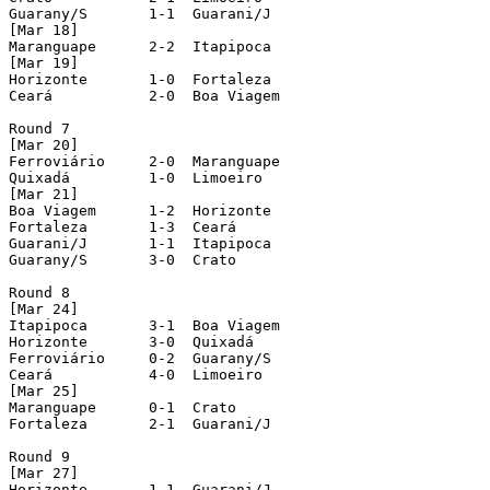
Guarany/S	1-1  Guarani/J

[Mar 18]

Maranguape	2-2  Itapipoca

[Mar 19]

Horizonte	1-0  Fortaleza

Ceará		2-0  Boa Viagem

Round 7

[Mar 20]

Ferroviário	2-0  Maranguape

Quixadá		1-0  Limoeiro

[Mar 21]

Boa Viagem	1-2  Horizonte

Fortaleza	1-3  Ceará

Guarani/J	1-1  Itapipoca

Guarany/S	3-0  Crato

Round 8

[Mar 24]

Itapipoca	3-1  Boa Viagem

Horizonte	3-0  Quixadá

Ferroviário	0-2  Guarany/S

Ceará		4-0  Limoeiro

[Mar 25]

Maranguape	0-1  Crato

Fortaleza	2-1  Guarani/J

Round 9

[Mar 27]

Horizonte	1-1  Guarani/J
