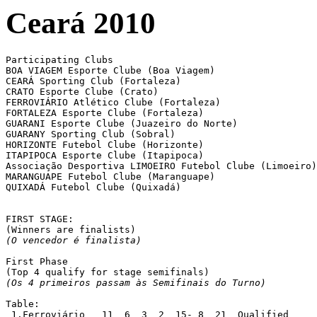
Ceará 2010
Participating Clubs

BOA VIAGEM Esporte Clube (Boa Viagem)

CEARÁ Sporting Club (Fortaleza)

CRATO Esporte Clube (Crato)

FERROVIÁRIO Atlético Clube (Fortaleza)

FORTALEZA Esporte Clube (Fortaleza)

GUARANI Esporte Clube (Juazeiro do Norte)

GUARANY Sporting Club (Sobral)

HORIZONTE Futebol Clube (Horizonte)

ITAPIPOCA Esporte Clube (Itapipoca)

Associação Desportiva LIMOEIRO Futebol Clube (Limoeiro)

MARANGUAPE Futebol Clube (Maranguape)

QUIXADÁ Futebol Clube (Quixadá)

FIRST STAGE:

(O vencedor é finalista)
First Phase

(Os 4 primeiros passam às Semifinais do Turno)
Table:

 1.Ferroviário   11  6  3  2  15- 8  21  Qualified
