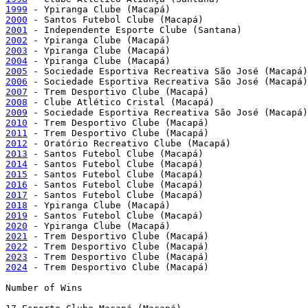
1999
2000
2001
2002
2003
2004
2005
2006
2007
2008
2009
2010
2011
2012
2013
2014
2015
2016
2017
2018
2019
2020
2021
2022
2023
2024
 - Trem Desportivo Clube (Macapá)

Number of Wins
