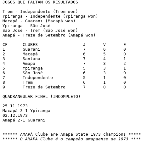
JOGOS QUE FALTAM OS RESULTADOS

Trem - Independente (Trem won)

Ypiranga - Independente (Ypiranga won)

Macapá - Guarani (Macapá won)

Ypiranga - São José

São José - Trem (São José won)

Amapá - Treze de Setembro (Amapá won)

CF	CLUBES			J	V	E	D	GF	GC	SG	PG

1	Guarani			7	6	0	1	18	11	7	12

2	Macapá			6	5	0	1	18	8	10	10

3	Santana			7	4	1	2	18	11	7	9

4	Amapá			7	3	2	2	14	11	3	8

5	Ypiranga		5	3	1	1	9	8	1	7

6	São José		6	3	0	3	10	9	1	6

7	Independente		5	1	0	4	4	8	-4	2

8	Trem			6	1	0	5	9	18	-9	2

9	Treze de Setembro	7	0	0	7	7	23	-16	0

QUADRANGULAR FINAL (INCOMPLETO)

25.11.1973

Macapá 3-1 Ypiranga

02.12.1973

Amapá 2-1 Guarani

****** O AMAPÁ Clube é o campeão amapaense de 1973 ****