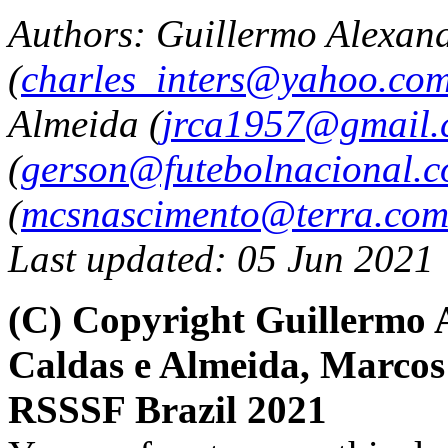
Authors: Guillermo Alexan
(
charles_inters@yahoo.co
Almeida (
jrca1957@gmail.
(
gerson@futebolnacional.c
(
mcsnascimento@terra.com
Last updated: 05 Jun 2021
(C) Copyright Guillermo 
Caldas e Almeida, Marco
RSSSF Brazil 2021