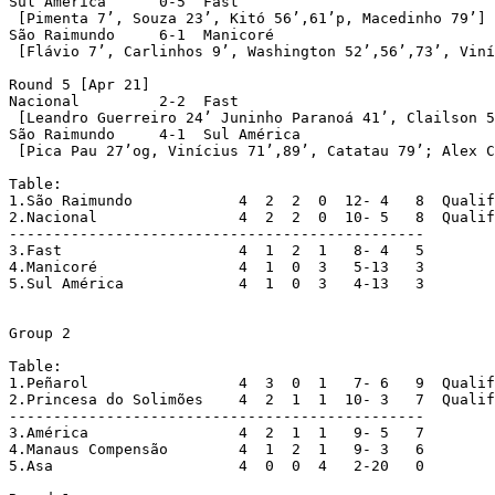
Sul América      0-5  Fast

 [Pimenta 7’, Souza 23’, Kitó 56’,61’p, Macedinho 79’]

São Raimundo     6-1  Manicoré

 [Flávio 7’, Carlinhos 9’, Washington 52’,56’,73’, Viní
Round 5 [Apr 21]

Nacional         2-2  Fast

 [Leandro Guerreiro 24’ Juninho Paranoá 41’, Clailson 5
São Raimundo     4-1  Sul América

 [Pica Pau 27’og, Vinícius 71’,89’, Catatau 79’; Alex C
Table:

1.São Raimundo	  	  4  2  2  0  12- 4   8  Qualified

2.Nacional   	  	  4  2  2  0  10- 5   8  Qualified

-----------------------------------------------

3.Fast    	  	  4  1  2  1   8- 4   5

4.Manicoré	       	  4  1  0  3   5-13   3

5.Sul América  	  	  4  1  0  3   4-13   3

Group 2

Table:

1.Peñarol   		  4  3  0  1   7- 6   9  Qualified

2.Princesa do Solimões	  4  2  1  1  10- 3   7  Qualified

-----------------------------------------------

3.América	   	  4  2  1  1   9- 5   7

4.Manaus Compensão     	  4  1  2  1   9- 3   6

5.Asa		      	  4  0  0  4   2-20   0
