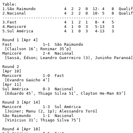
Table:

1.São Raimundo	  	  4  2  2  0  12- 4   8  Qualified

2.Nacional   	  	  4  2  2  0  10- 5   8  Qualified

-----------------------------------------------

3.Fast    	  	  4  1  2  1   8- 4   5

4.Manicoré	       	  4  1  0  3   5-13   3

5.Sul América  	  	  4  1  0  3   4-13   3

Round 1 [Apr 4]

Fast	         1–1  São Raimundo

 [Clailson 16’; Ronimar 35’p]

Manicoré         2-4  Nacional

 [Sassá, Édson; Leandro Guerreiro (3), Juninho Paranoá]

Round 2

[Apr 10]

Manicoré         1-0  Fast

 [Evandro Gaúcho 4’]

[Apr 11]

Sul América      0-3  Nacional

 [Eduardo 45’, Thiago Silva 51’, Clayton He-Man 83’]

Round 3 [Apr 14]

Manicoré         1-3  Sul América

 [Joiner; Manu (2, 1p); Alessandro Toró]

São Raimundo     1-1  Nacional

 [Vinícius 31’; Thiago Silva 75’]

Round 4 [Apr 18]
