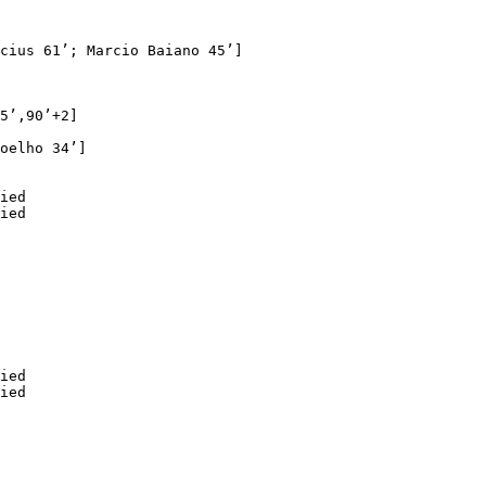
cius 61’; Marcio Baiano 45’]

5’,90’+2]

oelho 34’]
