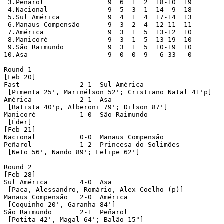
 3.Peñarol    		  9  6  1  2  18-10  19

 4.Nacional  		  9  5  3  1  14- 9  18

 5.Sul América		  9  4  1  4  17-14  13

 6.Manaus Compensão	  9  3  2  4  12-11  11

 7.América		  9  3  1  5  13-12  10

 8.Manicoré		  9  3  1  5  13-19  10

 9.São Raimundo		  9  3  1  5  10-19  10

10.Asa			  9  0  0  9   6-33   0

Round 1

[Feb 20]

Fast	           2-1  Sul América

 [Pimenta 25', Marinélson 52'; Cristiano Natal 41'p] 

América	   	   2-1  Asa

 [Batista 40'p, Alberoni 79'; Dilson 87']

Manicoré	   1-0  São Raimundo

 [Éder]

[Feb 21]

Nacional	   0-0  Manaus Compensão

Peñarol	   	   1-2  Princesa do Solimões

 [Neto 56', Nando 89'; Felipe 62']

Round 2

[Feb 28]

Sul América	   4-0  Asa

 [Paca, Alessandro, Romário, Alex Coelho (p)]

Manaus Compensão   2-0  América

 [Coquinho 20', Garanha 84']

São Raimundo	   2-1  Peñarol

 [Potita 42', Magal 64'; Balão 15"]
