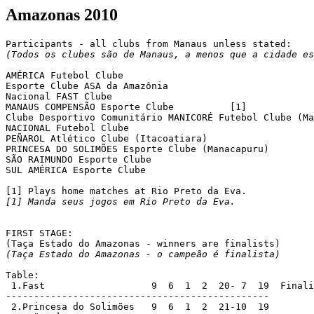
Amazonas 2010
(Todos os clubes são de Manaus, a menos que a cidade es
AMÉRICA Futebol Clube

Esporte Clube ASA da Amazônia

Nacional FAST Clube

MANAUS COMPENSÃO Esporte Clube		[1]

Clube Desportivo Comunitário MANICORÉ Futebol Clube (Ma
NACIONAL Futebol Clube

PEÑAROL Atlético Clube (Itacoatiara)

PRINCESA DO SOLIMÕES Esporte Clube (Manacapuru)

SÃO RAIMUNDO Esporte Clube

SUL AMÉRICA Esporte Clube

[1] Manda seus jogos em Rio Preto da Eva.
FIRST STAGE:

(Taça Estado do Amazonas - o campeão é finalista)
Table:

 1.Fast			  9  6  1  2  20- 7  19  Finalists

-----------------------------------------------

 2.Princesa do Solimões	  9  6  1  2  21-10  19
