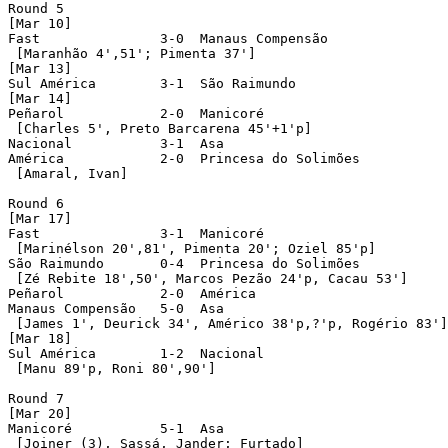
Round 5

[Mar 10]

Fast		   3-0  Manaus Compensão

 [Maranhão 4',51'; Pimenta 37']

[Mar 13]

Sul América	   3-1  São Raimundo

[Mar 14]

Peñarol		   2-0  Manicoré

 [Charles 5', Preto Barcarena 45'+1'p]

Nacional	   3-1  Asa

América		   2-0  Princesa do Solimões

 [Amaral, Ivan]

Round 6

[Mar 17]

Fast	  	   3-1  Manicoré

 [Marinélson 20',81', Pimenta 20'; Oziel 85'p]

São Raimundo	   0-4  Princesa do Solimões

 [Zé Rebite 18',50', Marcos Pezão 24'p, Cacau 53']

Peñarol		   2-0  América

Manaus Compensão   5-0  Asa

 [James 1', Deurick 34', Américo 38'p,?'p, Rogério 83']

[Mar 18]

Sul América	   1-2  Nacional

 [Manu 89'p, Roni 80',90']

Round 7

[Mar 20]

Manicoré	   5-1  Asa

 [Joiner (3), Sassá, Jander; Furtado]
