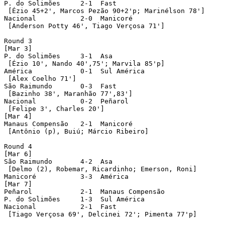
P. do Solimões	   2-1  Fast

 [Ézio 45+2', Marcos Pezão 90+2'p; Marinélson 78']

Nacional	   2-0  Manicoré

 [Anderson Potty 46', Tiago Verçosa 71']

Round 3

[Mar 3]

P. do Solimões	   3-1  Asa

 [Ézio 10', Nando 40',75'; Marvila 85'p]

América		   0-1  Sul América

 [Alex Coelho 71']

São Raimundo	   0-3  Fast

 [Bazinho 38', Maranhão 77',83']

Nacional	   0-2  Peñarol

 [Felipe 3', Charles 20']

[Mar 4]

Manaus Compensão   2-1  Manicoré

 [Antônio (p), Buiú; Márcio Ribeiro]

Round 4

[Mar 6]

São Raimundo	   4-2  Asa

 [Delmo (2), Robemar, Ricardinho; Emerson, Roni]

Manicoré	   3-3  América

[Mar 7]

Peñarol		   2-1  Manaus Compensão

P. do Solimões	   1-3  Sul América

Nacional	   2-1  Fast

 [Tiago Verçosa 69', Delcinei 72'; Pimenta 77'p]
