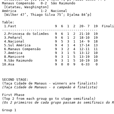
Manaus Compensão   0-2  São Raimundo

 [Catatau, Wasghington]

América            1-2  Nacional

 [Wilker 47’, Thiago Silva 75’; Djalma 84’p]

Table:

 1.Fast			  9  6  1  2  20- 7  19  Finalists

-----------------------------------------------

 2.Princesa do Solimões	  9  6  1  2  21-10  19

 3.Peñarol    		  9  6  1  2  18-10  19

 4.Nacional  		  9  5  3  1  14- 9  18

 5.Sul América		  9  4  1  4  17-14  13

 6.Manaus Compensão	  9  3  2  4  12-11  11

 7.América		  9  3  1  5  13-12  10

 8.Manicoré		  9  3  1  5  13-19  10

 9.São Raimundo		  9  3  1  5  10-19  10

10.Asa			  9  0  0  9   6-33   0

SECOND STAGE:

(Taça Cidade de Manaus - o campeão é finalista)
First Phase

(Os 2 primeiros de cada grupo passam às semifinais do R
Group 1
