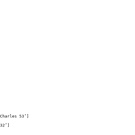
Charles 53’]

32’]
