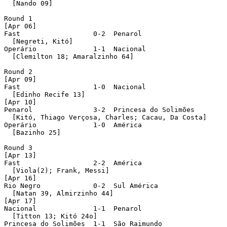
  [Nando 09]

Round 1 

[Apr 06]

Fast                  0-2  Penarol 

  [Negreti, Kitó]

Operário              1-1  Nacional 

  [Clemilton 18; Amaralzinho 64]

Round 2 

[Apr 09]

Fast                  1-0  Nacional 

  [Edinho Recife 13]

[Apr 10]

Penarol               3-2  Princesa do Solimões 

  [Kitó, Thiago Verçosa, Charles; Cacau, Da Costa]

Operário              1-0  América 

  [Bazinho 25]

Round 3 

[Apr 13]

Fast                  2-2  América 

  [Viola(2); Frank, Messi]

[Apr 16]

Rio Negro             0-2  Sul América 

  [Natan 39, Almirzinho 44]

[Apr 17]

Nacional              1-1  Penarol 

  [Titton 13; Kitó 24o]

Princesa do Solimões  1-1  São Raimundo 
