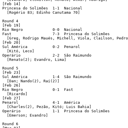
[Feb 14]

Princesa do Solimões  1-1  Nacional 

  [Rogério 83; Edinho Canutama 70]

Round 4 

[Feb 19]

Rio Negro             0-0  Nacional 

Fast                  7-3  Princesa do Solimões 

  [Greg, Rodrigo Maués, Michell, Viola, Clailson, Pedro
[Feb 20]

Sul América           0-2  Penarol 

  [Kitó, Leco]

Operário              2-2  São Raimundo 

  [Renato(2); Evandro, Lima]

Round 5 

[Feb 23]

Sul América           1-4  São Raimundo 

  [Dan; Nando(2), Raí(2)]

[Feb 26]

Rio Negro             0-1  Fast 

  [Ricardo]

[Feb 27]

Penarol               4-1  América 

  [Charles(2), Pezão, Kitó; Luis Bahia]

Operário              1-1  Princesa do Solimões 

  [Emerson; Evandro]

Round 6 
