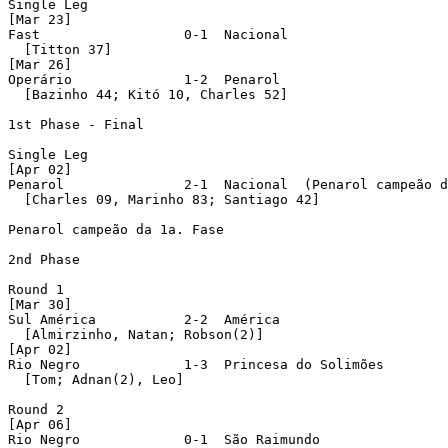
Single Leg

[Mar 23]

Fast                  0-1  Nacional 

  [Titton 37]

[Mar 26]

Operário              1-2  Penarol 

  [Bazinho 44; Kitó 10, Charles 52]

1st Phase - Final

Single Leg

[Apr 02]

Penarol               2-1  Nacional  (Penarol campeão d
  [Charles 09, Marinho 83; Santiago 42]

Penarol campeão da 1a. Fase

2nd Phase

Round 1 

[Mar 30]

Sul América           2-2  América 

  [Almirzinho, Natan; Robson(2)]

[Apr 02]

Rio Negro             1-3  Princesa do Solimões 

  [Tom; Adnan(2), Leo]

Round 2 

[Apr 06]

Rio Negro             0-1  São Raimundo 
