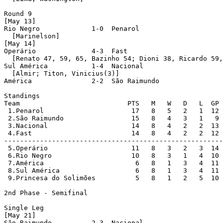
Round 9 

[May 13]

Rio Negro             1-0  Penarol 

  [Marinelson]

[May 14]

Operário              4-3  Fast 

  [Renato 47, 59, 65, Bazinho 54; Dioni 38, Ricardo 59,
Sul América           1-4  Nacional 

  [Almir; Titon, Vinicius(3)]

América               2-2  São Raimundo 

Standings

Team                           PTS   M   W   D   L  GP 
 1.Penarol                      17   8   5   2   1  12 
 2.São Raimundo                 15   8   4   3   1   9 
 3.Nacional                     14   8   4   2   2  13 
 4.Fast                         14   8   4   2   2  12 
-------------------------------------------------------
 5.Operário                     11   8   3   2   3  14 
 6.Rio Negro                    10   8   3   1   4  10 
 7.América                       6   8   1   3   4  11 
 8.Sul América                   6   8   1   3   4  11 
 9.Princesa do Solimões          5   8   1   2   5  10 
2nd Phase - Semifinal

Single Leg

[May 21]

São Raimundo          2-3  Nacional 
