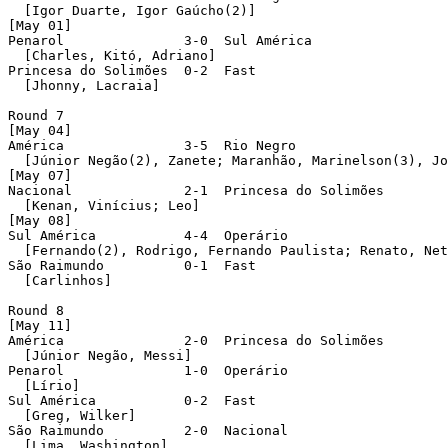
  [Igor Duarte, Igor Gaúcho(2)]

[May 01]

Penarol               3-0  Sul América 

  [Charles, Kitó, Adriano]

Princesa do Solimões  0-2  Fast 

  [Jhonny, Lacraia]

Round 7 

[May 04]

América               3-5  Rio Negro 

  [Júnior Negão(2), Zanete; Maranhão, Marinelson(3), Jo
[May 07]

Nacional              2-1  Princesa do Solimões 

  [Kenan, Vinícius; Leo]

[May 08]

Sul América           4-4  Operário 

  [Fernando(2), Rodrigo, Fernando Paulista; Renato, Net
São Raimundo          0-1  Fast 

  [Carlinhos]

Round 8 

[May 11]

América               2-0  Princesa do Solimões 

  [Júnior Negão, Messi]

Penarol               1-0  Operário 

  [Lírio]

Sul América           0-2  Fast 

  [Greg, Wilker]

São Raimundo          2-0  Nacional 

  [Lima, Washington]
