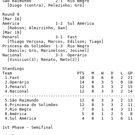
São Raimundo          2-1  Rio Negro 

  [Diogo (contra), Pelezinho; Gró]

Round 9 

[Mar 16]

América               1-2  Sul América 

  [Robson; Almirzinho, Dan]

[Mar 19]

Penarol               3-1  Fast 

  [Thiago Verçosa, Marcos, Edilson; Tiago]

Princesa do Solimões  1-3  Rio Negro 

  [Danilo; Gró, Marinelson, Josinel]

Nacional              3-3  Operário 

  [Vinicius(3); Renato, Neto(2)]

Standings

Team                           PTS   M   W   D   L  GP 
 1.Fast                         18   8   6   0   2  21 
 2.Operário                     14   8   3   5   0  18 
 3.Penarol                      12   8   3   3   2  15 
 4.Nacional                     12   8   3   3   2  14 
-------------------------------------------------------
 5.São Raimundo                 12   8   3   3   2  13 
 6.Princesa do Solimões         12   8   3   3   2  11 
 7.Rio Negro                     7   8   1   4   3  11 
 8.América                       5   8   1   2   5   8 
 9.Sul América                   4   8   1   1   6  11 
1st Phase - Semifinal
