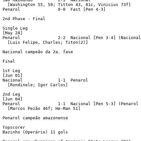
  [Washington 55, 59; Titton 43, 81c, Vinicius 73f]

Penarol               0-0  Fast [Pen 4-3]

2nd Phase - Final

Single Leg

[May 28]

Penarol               2-2  Nacional [Pen 3-4] (Nacional
  [Luis Felipe, Charles; Titon(2)]

Nacional campeão da 2a. fase

Final

1st Leg

[Jun 01]

Nacional              1-1  Penarol 

  [Rondinele; Igor Carlos]

2nd Leg

[Jun 04]

Penarol               1-1  Nacional [Pen 5-3] (Penarol 
  [Marcos Pezão 46f; He-Man 51]

Penarol campeão amazonense

Topscorer

Bazinho (Operário) 11 gols
