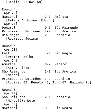
  [Danilo 03; Raí 60]

Round 4 

[Apr 20]

Nacional              2-0  América 

  [Felipe Arthison, Edinho]

[Apr 21]

Penarol               0-0  São Raimundo 

Princesa do Solimões  2-2  Sul América 

Rio Negro             2-0  Operário 

  [Rodrigo, Josimar]

Round 5 

[Apr 23]

Fast                  1-1  Rio Negro 

  [Preto; Coelho]

[Apr 24]

América               0-2  Penarol 

  [Kitó, Lírio]

São Raimundo          1-0  Sul América 

  [Nando]

Princesa do Solimões  1-3  Operário 

  [Rogério 05; Renato 42, Toró 67, Bazinho ?p]

Round 6 

[Apr 27]

São Raimundo          2-1  Operário 

  [Nando(2); Neto]

[Apr 30]

Nacional              3-0  Rio Negro 
