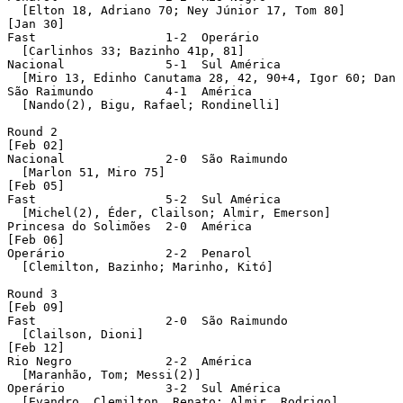
  [Elton 18, Adriano 70; Ney Júnior 17, Tom 80]

[Jan 30]

Fast                  1-2  Operário 

  [Carlinhos 33; Bazinho 41p, 81]

Nacional              5-1  Sul América 

  [Miro 13, Edinho Canutama 28, 42, 90+4, Igor 60; Dan 
São Raimundo          4-1  América 

  [Nando(2), Bigu, Rafael; Rondinelli]

Round 2 

[Feb 02]

Nacional              2-0  São Raimundo 

  [Marlon 51, Miro 75]

[Feb 05]

Fast                  5-2  Sul América 

  [Michel(2), Éder, Clailson; Almir, Emerson]

Princesa do Solimões  2-0  América 

[Feb 06]

Operário              2-2  Penarol 

  [Clemilton, Bazinho; Marinho, Kitó]

Round 3 

[Feb 09]

Fast                  2-0  São Raimundo 

  [Clailson, Dioni]

[Feb 12]

Rio Negro             2-2  América 

  [Maranhão, Tom; Messi(2)]

Operário              3-2  Sul América 

  [Evandro, Clemilton, Renato; Almir, Rodrigo]
