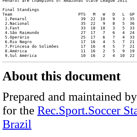
Penarol are champions of Amazonas State League 2011

Final Standings

Team                           PTS   M   W   D   L  GP 
 1.Penarol                      39  22  10   9   3  35 
 2.Nacional                     35  22   9   8   5  36 
 3.Fast                         33  18  10   3   5  33 
 4.São Raimundo                 27  17   7   6   4  24 
 5.Operário                     25  17   6   7   4  33 
 6.Rio Negro                    17  16   4   5   7  21 
 7.Princesa do Solimões         17  16   4   5   7  21 
 8.América                      11  16   2   5   9  19 
About this document
Prepared and maintained b
for the
Rec.Sport.Soccer Sta
Brazil