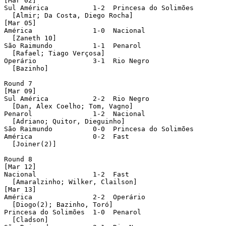
[Mar 02]

Sul América           1-2  Princesa do Solimões 

  [Almir; Da Costa, Diego Rocha]

[Mar 05]

América               1-0  Nacional 

  [Zaneth 10]

São Raimundo          1-1  Penarol 

  [Rafael; Tiago Verçosa]

Operário              3-1  Rio Negro 

  [Bazinho]

Round 7 

[Mar 09]

Sul América           2-2  Rio Negro 

  [Dan, Alex Coelho; Tom, Vagno]

Penarol               1-2  Nacional 

  [Adriano; Quitor, Dieguinho]

São Raimundo          0-0  Princesa do Solimões 

América               0-2  Fast 

  [Joiner(2)]

Round 8 

[Mar 12]

Nacional              1-2  Fast 

  [Amaralzinho; Wilker, Clailson]

[Mar 13]

América               2-2  Operário 

  [Diogo(2); Bazinho, Toró]

Princesa do Solimões  1-0  Penarol 

  [Cladson]
