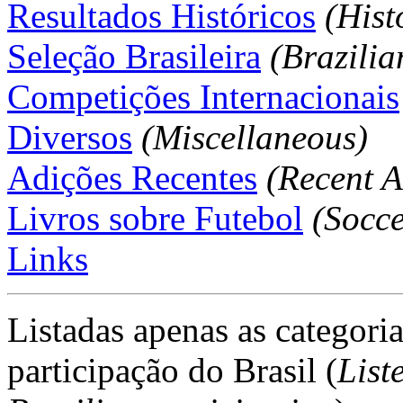
Resultados Históricos
(Hist
Seleção Brasileira
(Brazili
Competições Internacionais
Diversos
(Miscellaneous)
Adições Recentes
(Recent A
Livros sobre Futebol
(Socce
Links
Listadas apenas as categor
participação do Brasil (
List