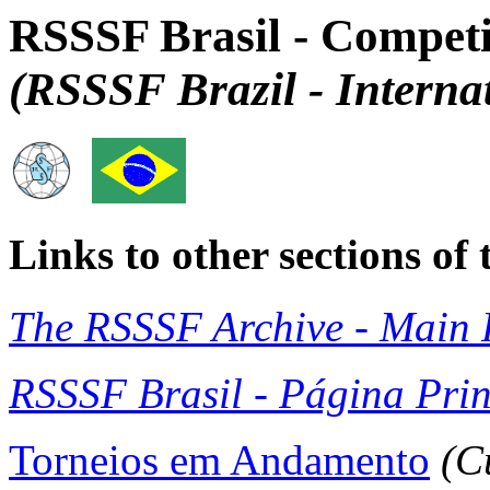
RSSSF Brasil - Compet
(RSSSF Brazil - Interna
Links to other sections o
The RSSSF Archive - Main 
RSSSF Brasil - Página Prin
Torneios em Andamento
(C