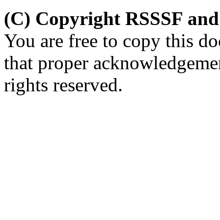
(C) Copyright RSSSF and
You are free to copy this d
that proper acknowledgement
rights reserved.