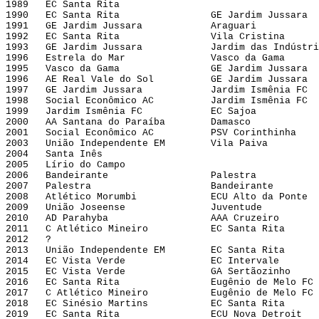
1989   EC Santa Rita
1990   EC Santa Rita                GE Jardim Jussara
1991   GE Jardim Jussara            Araguari
1992   EC Santa Rita                Vila Cristina
1993   GE Jardim Jussara            Jardim das Indústri
1996   Estrela do Mar               Vasco da Gama
1995   Vasco da Gama                GE Jardim Jussara
1996   AE Real Vale do Sol          GE Jardim Jussara
1997   GE Jardim Jussara            Jardim Ismênia FC
1998   Social Econômico AC          Jardim Ismênia FC
1999   Jardim Ismênia FC            EC Sajoa
2000   AA Santana do Paraíba        Damasco
2001   Social Econômico AC          PSV Corinthinha
2003   União Independente EM        Vila Paiva
2004   Santa Inês
2005   Lírio do Campo
2006   Bandeirante                  Palestra
2007   Palestra                     Bandeirante
2008   Atlético Morumbi             ECU Alto da Ponte
2009   União Joseense               Juventude
2010   AD Parahyba                  AAA Cruzeiro
2011   C Atlético Mineiro           EC Santa Rita
2012   ?
2013   União Independente EM        EC Santa Rita
2014   EC Vista Verde               EC Intervale
2015   EC Vista Verde               GA Sertãozinho
2016   EC Santa Rita                Eugênio de Melo FC
2017   C Atlético Mineiro           Eugênio de Melo FC 
2018   EC Sinésio Martins           EC Santa Rita
2019   EC Santa Rita                ECU Nova Detroit