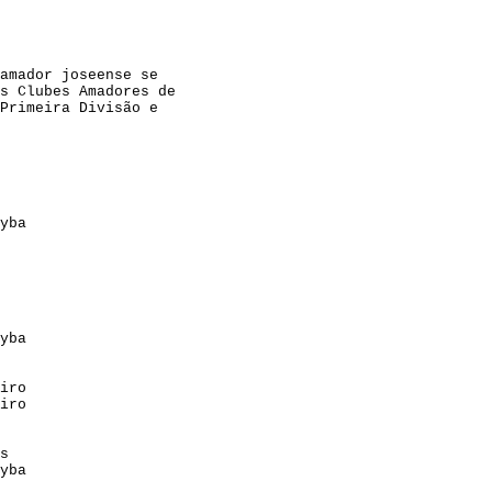
amador joseense se 
s Clubes Amadores de 
Primeira Divisão e 
yba
yba
iro
iro
s
yba