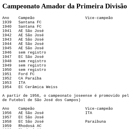
Campeonato Amador da Primeira Divisão d
Ano    Campeão                      Vice-campeão
1939   Santana FC
1940   Santana FC
1941   AE São José
1942   AE São José
1943   AE São José
1944   AE São José
1945   AE São José
1946   sem registro
1947   EC São José
1948   sem registro
1949   sem registro
1950   sem registro
1951   Ford FC
1952   CA Paraíba
1953   ITA
1954   EC Cerâmica Weiss
A partir de 1956, o campeonato joseense é promovido pel
de Futebol de São José dos Campos)
Ano    Campeão                      Vice-campeão
1956   AE São José                  ITA
1957   EC São José
1958   EC São José                  Paraibuna
1959   Rhodosá AC