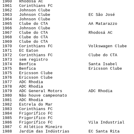
1960   Rhodosá AC
1961   Corinthians FC
1962   Johnson Clube
1963   Johnson Clube                EC São José
1964   Johnson Clube
1965   Clube do CTA                 AA Matarazzo
1966   Johnson Clube
1967   Clube do CTA                 Rhodosá AC
1968   Clube do CTA
1969   Clube do CTA
1970   Corinthians FC               Volkswagen Clube
1971   EC Eaton
1972   Corinthians FC               Clube do CTA
1973   sem registro
1974   Benfica                      Santa Isabel
1975   Benfica                      Ericsson Clube
1975   Ericsson Clube
1976   Ericsson Clube
1977   ADC Rhodia
1978   ADC Rhodia
1979   ADC General Motors           ADC Rhodia
1980   Não houve campeonato
1981   ADC Rhodia
1982   Estrela do Mar
1983   Corinthians FC
1984   Frigorífico FC
1985   Frigorífico FC
1986   Frigorífico FC               Vila Industrial
1987   C Atlético Mineiro
1988   Jardim das Indústrias        EC Santa Rita