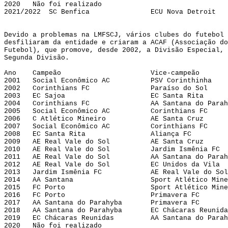
2020   Não foi realizado
2021/2022  SC Benfica               ECU Nova Detroit
Devido a problemas na LMFSCJ, vários clubes do futebol 
desfiliaram da entidade e criaram a ACAF (Associação do
Futebol), que promove, desde 2002, a Divisão Especial, 
Segunda Divisão.
Ano    Campeão                      Vice-campeão
2001   Social Econômico AC          PSV Corinthinha
2002   Corinthians FC               Paraíso do Sol
2003   EC Sajoa                     EC Santa Rita
2004   Corinthians FC               AA Santana do Parah
2005   Social Econômico AC          Corinthians FC
2006   C Atlético Mineiro           AE Santa Cruz
2007   Social Econômico AC          Corinthians FC
2008   EC Santa Rita                Aliança FC
2009   AE Real Vale do Sol          AE Santa Cruz
2010   AE Real Vale do Sol          Jardim Ismênia FC
2011   AE Real Vale do Sol          AA Santana do Parah
2012   AE Real Vale do Sol          EC Unidos da Vila
2013   Jardim Ismênia FC            AE Real Vale do Sol
2014   AA Santana                   Sport Atlético Mine
2015   FC Porto                     Sport Atlético Mine
2016   FC Porto                     Primavera FC
2017   AA Santana do Parahyba       Primavera FC
2018   AA Santana do Parahyba       EC Chácaras Reunida
2019   EC Chácaras Reunidas         AA Santana do Parah
2020   Não foi realizado