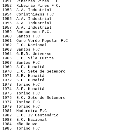
1951  Ribeirão Pires F.C.
1952  Ribeirão Pires F.C.
1953  A.A. Industrial
1954  Corinthia€ns F.C.
1955  A.A. Industrial
1956  A.A. Industrial
1957  A.A. Industrial
1959  Bonsucesso F.C.
1960  Santos F.C.
1961  Ouro Verde Popular F.C.
1962  E.C. Nacional
1963  Santos F.C.
1964  G.R.D. Universo
1966  E.C. Vila Luzita
1967  Santos F.C.
1969  S.E. Humaitá
1970  E.C. Sete de Setembro
1971  S.E. Humaitá
1972  S.E. Humaitá
1973  Torino F.C.
1974  S.E. Humaitá
1975  Torino F.C.
1976  E.C. Sete de Setembro
1977  Torino F.C.
1979  Torino F.C.
1981  Madureira F.C.
1982  E.C. IV Centenário
1983  E.C. Nacional
1984  Não Houve
1985  Torino F.C.