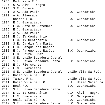
1986  Madureira F.C.
1987  C.A. Alvi - Negro
1990  S.E. Curuçá
1991  A.A. São Paulo               E.C. Guaraciaba
1992  A.A. Alvorada
1993  Unidos F.C.                  E.C. Guaraciaba
1994  E.C. Guaraciaba
1995  E.C. Sete de Setembro        E.C. Guaraciaba 
1996  E.C. Guaraciaba
1997  A.A. São Paulo
1998  E.C. IV Centenário
1999  E.C. IV Centenário           E.C. Guaraciaba
2000  S.E. Jardim Ana Maria
2001  E.C. Parque das Nações
2002  E.C. Parque das Nações       E.C. Guaraciaba
2003  E.C. Beira - Mar
2004  S.E. União Sacadura Cabral
2005  S.E. União Sacadura Cabral   E.C. Guaraciaba
2006  E.C. Rio Avante
2007  E.C. Guaraciaba
2008  S.E. União Sacadura Cabral   União Vila Sá F.C.
2009  União Vila Sá F.C.
2010  Tamaro F.C.                  União Vila Sá F.C.
2011  União Vila Sá F.C.           S.E. União Sacadura 
2012  Real F.C.                    E.C. Guaraciaba
2013  S.E. União Sacadura Cabral
2014  E.C. IV Centenário           C.A. Alvi - Negro   
2015  E.C. Guaraciaba              E.C. Marajoara
2016  União Vila Sá F.C.           E.C. Guaraciaba
2017  S.E. União Sacadura Cabral   E.C. Guaraciaba