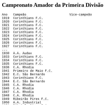
Campeonato Amador da Primeira Divisão 
Ano   Campeão                       Vice-campeão
1919  Corinthians F.C.
1920  Corinthians F.C.
1921  Corinthians F.C.
1922  Corinthians F.C.
1923  Corinthians F.C.
1924  Corinthians F.C.
1925  Corinthians F.C.
1926  Corinthians F.C.
1927  Corinthians F.C.
...
1930  A.A. Audax
1933  Corinthians F.C.
1934  Corinthians F.C.
1935  Corinthians F.C.
1936  C.A. Rhodia
1941  Primeiro de Maio F.C.
1942  E.C. São Bernardo
1943  Corinthians F.C.
1944  E.C. São Bernardo
1945  C.A. Rhodia
1946  C.A. Rhodia
1947  C.A. Rhodia
1948  C.A. Rhodia
1949  Ribeirão Pires F.C.
1950  A.A. Industrial