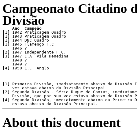
Campeonato Citadino de
Divisão
[1] 1942 Praticagem Quadro

[1] 1943 Praticagem Quadro

[1] 1944 DNC Quadro

[1] 1945 Flamengo F.C.

    1946 ?

[2] 1947 Independente F.C.

[3] 1947 C.A. Vila Henedina

    1948 ?

    1949 ?

[4] 1950 E.C. Anglo

[1] Primeira Divisão, imediatamente abaixo da Divisão I
    vez estava abaixo da Divisão Principal.

[2] Segunda Divisão - Série Duque de Caxias, imediatame
    Divisão, que por sua vez estava abaixo da Divisão P
[4] Segunda Divisão, imediatamente abaixo da Primeira D
    estava abaixo da Divisão Principal.
About this document