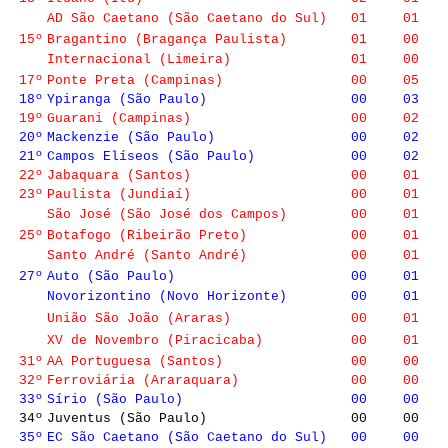
AD São Caetano (São Caetano do Sul)
01
01
15º
Bragantino (Bragança Paulista)
01
00
Internacional (Limeira)
01
00
17º
Ponte Preta (Campinas)
00
05
18º
Ypiranga (São Paulo)
00
03
19º
Guarani (Campinas)
00
02
20º
Mackenzie (São Paulo)
00
02
21º
Campos Elíseos (São Paulo)
00
02
22º
Jabaquara (Santos)
00
01
23º
Paulista (Jundiaí)
00
01
São José (São José dos Campos)
00
01
25º
Botafogo (Ribeirão Preto)
00
01
Santo André (Santo André)
00
01
27º
Auto (São Paulo)
00
01
Novorizontino (Novo Horizonte)
00
01
União São João (Araras)
00
01
XV de Novembro (Piracicaba)
00
01
31º
AA Portuguesa (Santos)
00
00
32º
Ferroviária (Araraquara)
00
00
33º
Sírio (São Paulo)
00
00
34º
Juventus (São Paulo)
00
00
35º
EC São Caetano (São Caetano do Sul)
00
00