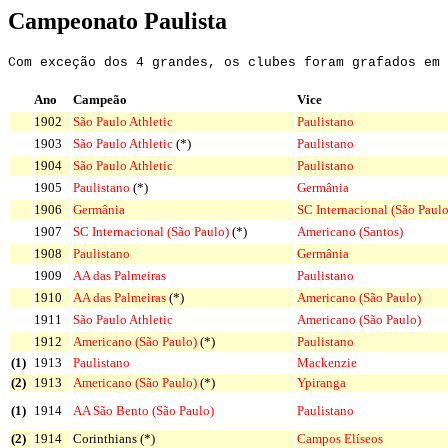
Campeonato Paulista
Com exceção dos 4 grandes, os clubes foram grafados em 
Ano
Campeão
Vice
1902
São Paulo Athletic
Paulistano
1903
São Paulo Athletic
(*)
Paulistano
1904
São Paulo Athletic
Paulistano
1905
Paulistano
(*)
Germânia
1906
Germânia
SC Internacional (São Paulo
1907
SC Internacional (São Paulo)
(*)
Americano (Santos)
1908
Paulistano
Germânia
1909
AA das Palmeiras
Paulistano
1910
AA das Palmeiras
(*)
Americano (São Paulo)
1911
São Paulo Athletic
Americano (São Paulo)
1912
Americano (São Paulo)
(*)
Paulistano
(1)
1913
Paulistano
Mackenzie
(2)
1913
Americano (São Paulo)
(*)
Ypiranga
(1)
1914
AA São Bento (São Paulo)
Paulistano
(2)
1914
Corinthians (*)
Campos Elíseos