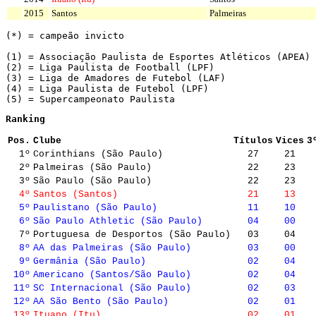
2015
Santos
Palmeiras
(*) = campeão invicto
(1) = Associação Paulista de Esportes Atléticos (APEA)
(2) = Liga Paulista de Football (LPF)
(3) = Liga de Amadores de Futebol (LAF)
(4) = Liga Paulista de Futebol (LPF)
(5) = Supercampeonato Paulista
Ranking
Pos.
Clube
Títulos
Vices
3
1º
Corinthians (São Paulo)
27
21
2º
Palmeiras (São Paulo)
22
23
3º
São Paulo (São Paulo)
22
23
4º
Santos (Santos)
21
13
5º
Paulistano (São Paulo)
11
10
6º
São Paulo Athletic (São Paulo)
04
00
7º
Portuguesa de Desportos (São Paulo)
03
04
8º
AA das Palmeiras (São Paulo)
03
00
9º
Germânia (São Paulo)
02
04
10º
Americano (Santos/São Paulo)
02
04
11º
SC Internacional (São Paulo)
02
03
12º
AA São Bento (São Paulo)
02
01
13º
Ituano (Itu)
02
01