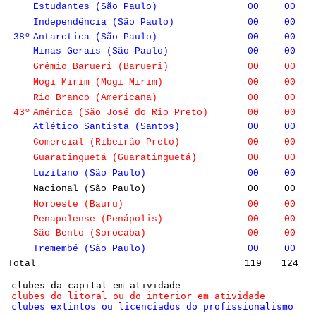
Estudantes (São Paulo)
00
00
Independência (São Paulo)
00
00
38º
Antarctica (São Paulo)
00
00
Minas Gerais (São Paulo)
00
00
Grêmio Barueri (Barueri)
00
00
Mogi Mirim (Mogi Mirim)
00
00
Rio Branco (Americana)
00
00
43º
América (São José do Rio Preto)
00
00
Atlético Santista (Santos)
00
00
Comercial (Ribeirão Preto)
00
00
Guaratinguetá (Guaratinguetá)
00
00
Luzitano (São Paulo)
00
00
Nacional (São Paulo)
00
00
Noroeste (Bauru)
00
00
Penapolense (Penápolis)
00
00
São Bento (Sorocaba)
00
00
Tremembé (São Paulo)
00
00
Total
119
124
 clubes da capital em atividade
 clubes do litoral ou do interior em atividade
 clubes extintos ou licenciados do profissionalismo