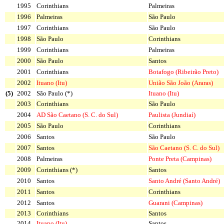
1995
Corinthians
Palmeiras
1996
Palmeiras
São Paulo
1997
Corinthians
São Paulo
1998
São Paulo
Corinthians
1999
Corinthians
Palmeiras
2000
São Paulo
Santos
2001
Corinthians
Botafogo (Ribeirão Preto)
2002
Ituano (Itu)
União São João (Araras)
(5)
2002
São Paulo (*)
Ituano (Itu)
2003
Corinthians
São Paulo
2004
AD São Caetano (S. C. do Sul)
Paulista (Jundiaí)
2005
São Paulo
Corinthians
2006
Santos
São Paulo
2007
Santos
São Caetano (S. C. do Sul)
2008
Palmeiras
Ponte Preta (Campinas)
2009
Corinthians (*)
Santos
2010
Santos
Santo André (Santo André)
2011
Santos
Corinthians
2012
Santos
Guarani (Campinas)
2013
Corinthians
Santos
2014
Ituano (Itu)
Santos