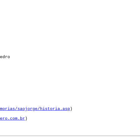
dro
morias/saojorge/historia.asp
)
ero.com.br
)