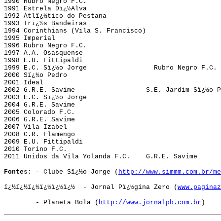
1990 Rubro Negro F.C.
1991 Estrela Dï¿½Alva
1992 Atlï¿½tico do Pestana
1993 Trï¿½s Bandeiras
1994 Corinthians (Vila S. Francisco)
1995 Imperial
1996 Rubro Negro F.C.
1997 A.A. Osasquense
1998 E.U. Fittipaldi
1999 E.C. Sï¿½o Jorge Rubro Negro F.C.
2000 Sï¿½o Pedro
2001 Ideal
2002 G.R.E. Savime S.E. Jardim Sï¿½o Pe
2003 E.C. Sï¿½o Jorge
2004 G.R.E. Savime
2005 Colorado F.C.
2006 G.R.E. Savime
2007 Vila Izabel
2008 C.R. Flamengo
2009 E.U. Fittipaldi
2010 Torino F.C.
2011 Unidos da Vila Yolanda F.C. G.R.E. Savime
Fonte
s: - Clube Sï¿½o Jorge (
http://www.simmm.com.br/me
ï¿½ï¿½ï¿½ï¿½ï¿½ï¿½ - Jornal Pï¿½gina Zero (
www.paginaz
- Planeta Bola (
http://www.jornalpb.com.br
)