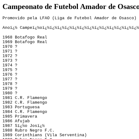
Campeonato de Futebol Amador de Osasco 
Promovido pela LFAO (Liga de Futebol Amador de Osasco)
Anoï¿½ Campeï¿½oï¿½ï¿½ï¿½ï¿½ï¿½ï¿½ï¿½ï¿½ï¿½ï¿½ï
1968 Botafogo Real
1969 Botafogo Real
1970 ?
1971 ?
1972 ?
1973 ?
1974 ?
1975 ?
1976 ?
1977 ?
1978 ?
1979 ?
1980 ?
1981 C.R. Flamengo
1982 C.R. Flamengo
1983 Portuguesa
1984 C.R. Flamengo
1985 Primavera
1986 Afujab
1987 Sï¿½o Josï¿½
1988 Rubro Negro F.C.
1989 Corinthians (Vila Serventina)