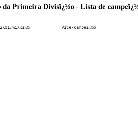
da Primeira Divisï¿½o - Lista de campeï¿
¿½ï¿½ï¿½ï¿½ï¿½ï¿½ï¿½ Vice-campeï¿½o