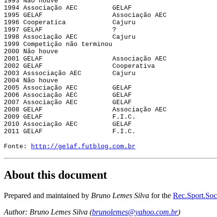
1993 Não houve
1994 Associação AEC GELAF
1995 GELAF Associação AEC
1996 Cooperatica Cajuru
1997 GELAF ?
1998 Associação AEC Cajuru
1999 Competição não terminou
2000 Não houve
2001 GELAF Associação AEC
2002 GELAF Cooperativa
2003 Asssociação AEC Cajuru
2004 Não houve
2005 Associação AEC GELAF
2006 Associação AEC GELAF
2007 Associação AEC GELAF
2008 GELAF Associação AEC
2009 GELAF F.I.C.
2010 Associação AEC GELAF
2011 GELAF F.I.C.
Fonte:
http://gelaf.futblog.com.br
About this document
Prepared and maintained by
Bruno Lemes Silva
for the
Rec.Sport.Socc
Author: Bruno Lemes Silva (
brunolemes@yahoo.com.br
)