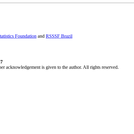
atistics Foundation
and
RSSSF Brazil
07
per acknowledgement is given to the author. All rights reserved.