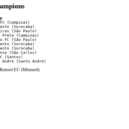
Champions
FC (Campinas)

ento (Sorocaba)

iras (São Paulo)

 Preta (Campinas)

o FC (São Paulo)

ento (Sorocaba)

ento (Sorocaba)

nse (São Carlos)

C (Santos)

 André (Santo André)
irassol EC (Mirassol)