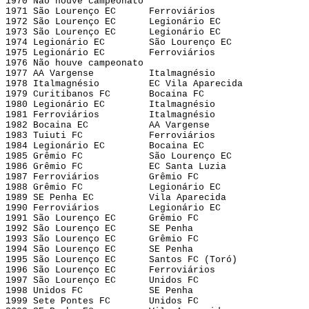
1970 Não houve campeonato
1971 São Lourenço EC Ferroviários
1972 São Lourenço EC Legionário EC
1973 São Lourenço EC Legionário EC
1974 Legionário EC São Lourenço EC
1975 Legionário EC Ferroviários
1976 Não houve campeonato
1977 AA Vargense Italmagnésio
1978 Italmagnésio EC Vila Aparecida
1979 Curitibanos FC Bocaina FC
1980 Legionário EC Italmagnésio
1981 Ferroviários Italmagnésio
1982 Bocaina EC AA Vargense
1983 Tuiuti FC Ferroviários
1984 Legionário EC Bocaina EC
1985 Grêmio FC São Lourenço EC
1986 Grêmio FC EC Santa Luzia
1987 Ferroviários Grêmio FC
1988 Grêmio FC Legionário EC
1989 SE Penha EC Vila Aparecida
1990 Ferroviários Legionário EC
1991 São Lourenço EC Grêmio FC
1992 São Lourenço EC SE Penha
1993 São Lourenço EC Grêmio FC
1994 São Lourenço EC SE Penha
1995 São Lourenço EC Santos FC (Toró)
1996 São Lourenço EC Ferroviários
1997 São Lourenço EC Unidos FC
1998 Unidos FC SE Penha
1999 Sete Pontes FC Unidos FC