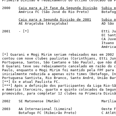
Primeira Divisão e rebaixamento do último colocado da P
2000	
Caiu para a 2ª fase da Segunda Divisão
Subiu p
	América FC (São José do Rio Preto)	Botafogo FC (Ribeirão Preto)

Caiu para a Segunda Divisão de 2001
Subiu p
	AE Araçatuba (Araçatuba)		AD São Caetano (São Caetano do Sul)

2001	- [*]					Etti Jundiaí (Jundiaí) [**]

						EC Santo André (Santo André)

						CA Juventus (São Paulo) [***]

						Ituano FC (Itu) [***]

						América FC (São José do Rio Preto) [***]

[*] Guarani e Mogi Mirim seriam rebaixados mas em 2002 
contou com nove clubes paulistas (Corinthians, Etti Jun
Portuguesa, Santos, São Caetano e São Paulo), que não d
O Guarani teve seu rebaixamento cancelado em razão do c
Paulo, enquanto o Mogi Mirim foi mantido pela FPF para 
inicialmente reduzida a apenas oito times (Botafogo, In
Portuguesa Santista, Rio Branco, Santo André, União Bar
[**] Ex e atual Paulista FC.

[***] Após a definição dos participantes da Liga Rio-Sã
e América (terceiro, quarto e quinto colocados da Segun
promovidos, para completar 12 clubes na Primeira Divisã
2002	SE Matonense (Matão)			Marília AC (Marília)

2003	AA Internacional (Limeira)		Oeste FC (Itápolis)

	Botafogo FC (Ribeirão Preto)		C Atlético Sorocaba (Sorocaba)
