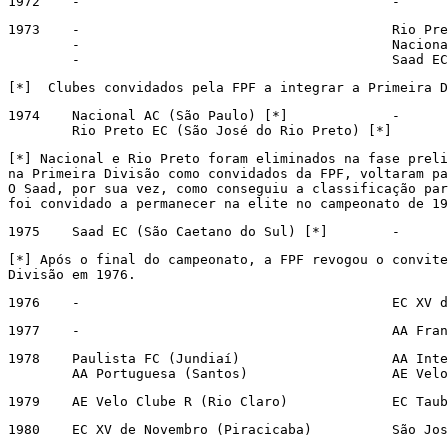
1972	-					-
1973	-					Rio Preto EC (São José do Rio Preto) [*]

	-					Nacional AC (São Paulo) [*]

	-					S
[*]  Clubes convidados pela FPF a integrar a Primeira D
1974	Nacional AC (São Paulo) [*]             -

	Rio Preto EC (São José do Rio Preto) [*]
[*] Nacional e Rio Preto foram eliminados na fase preli
na Primeira Divisão como convidados da FPF, voltaram pa
O Saad, por sua vez, como conseguiu a classificação par
foi convidado a permanecer na elite no campeonato de 19
1975	Saad EC (São Caetano do Sul) [*]        -
[*] Após o final do campeonato, a FPF revogou o convite
Divisão em 1976.
1976	-			
1977	-				
1978	Paulista FC (Jundiaí)			AA Internacional (Limeira)

	AA Portugues
1979	AE Velo Clube
1980	EC XV de 