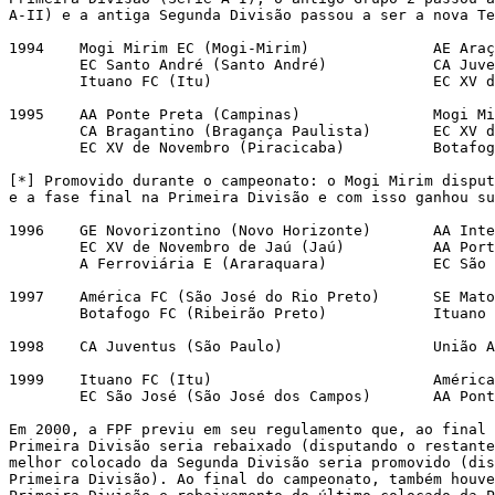
A-II) e a antiga Segunda Divisão passou a ser a nova Te
1994	Mogi Mirim EC (Mogi-Mirim)		AE Araçatuba (Araçatuba)

	EC Santo André (Santo André)		CA Juventus (São Paulo)

	Ituano FC (Itu)				EC XV de Novembro (Piracicaba)

1995	AA Ponte Preta (Campinas)		Mogi Mirim EC (Mogi-Mirim) [*]

	CA Bragantino (Bragança Paulista)	EC XV de Novembro de Jaú (Jaú)

	EC XV de Novembro (Piracicaba)		Botafogo FC (Ribeirão Preto)

[*] Promovido durante o campeonato: o Mogi Mirim disput
e a fase final na Primeira Divisão e com isso ganhou su
1996	GE Novorizontino (Novo Horizonte)	AA Internacional (Limeira)

	EC XV de Novembro de Jaú (Jaú)		AA Portuguesa (Santos)

	A Ferroviária E (Araraquara)		EC São José (São José dos Campos)

1997	América FC (São José do Rio Preto)	SE Matonense (Matão)

	Botafogo FC (Ribeirão Preto)		Ituano FC (Itu)

1998	CA Juventus (São Paulo)			União A. Barbarense FC (Santa Bárbara d´Oeste)

1999	Ituano FC (Itu)				América FC (São José do Rio Preto)

	EC São José (São José dos Campos)	AA Ponte Preta (Campinas)

Em 2000, a FPF previu em seu regulamento que, ao final 
Primeira Divisão seria rebaixado (disputando o restante
melhor colocado da Segunda Divisão seria promovido (dis
Primeira Divisão). Ao final do campeonato, também houve