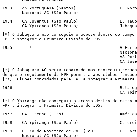
1953	AA Portuguesa (Santos)			EC Noroeste (Bauru)

	Nacional AC (São Paulo)
1954	CA Juventus (São Paulo)			EC Taubaté (Taubaté)

	CA Ypiranga (
[*] O Jabaquara não conseguiu o acesso dentro de campo 
FPF a integrar a Primeira Divisão de 1955.
1955	- [*]					A Ferroviária E (Araraquara)

						Nacional AC (São Paulo) [**]

						AA Portuguesa (Santos) [**]

						CA
[*] O Jabaquara AC seria rebaixado mas conseguiu perman
de que o regulamento da FPF permitia aos clubes fundado
[**]  Clubes convidados pela FPF a integrar a Primeira 
1956	-					Botafogo FC (Ribeirão Preto)

						CA
[*] O Ypiranga não conseguiu o acesso dentro de campo m
FPF a integrar a Primeira Divisão de 1957.
1957	CA Line
1958	CA Ypiran
1959	EC XV de Novembro de Jaú (Jaú)		EC Corinthians (Presidente Prudente)

	Nacional AC (São Paulo)
