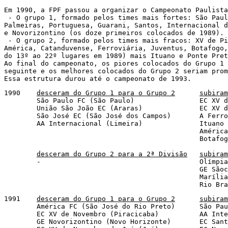
Em 1990, a FPF passou a organizar o Campeonato Paulista
 - O grupo 1, formado pelos times mais fortes: São Paul
Palmeiras, Portuguesa, Guarani, Santos, Internacional d
e Novorizontino (os doze primeiros colocados de 1989).

 - O grupo 2, formado pelos times mais fracos: XV de Pi
América, Catanduvense, Ferroviária, Juventus, Botafogo,
do 13º ao 22º lugares em 1989) mais Ituano e Ponte Pret
Ao final do campeonato, os piores colocados do Grupo 1 
seguinte e os melhores colocados do Grupo 2 seriam prom
Essa estrutura durou até o campeonato de 1993.
1990	
desceram do Grupo 1 para o Grupo 2
subiram
	São Paulo FC (São Paulo)		EC XV de Novembro (Piracicaba)

	União São João EC (Araras)		EC XV de Novembro de Jaú (Jaú)

	São José EC (São José dos Campos)	A Ferroviária E (Araraquara)

	AA Internacional (Limeira)		Ituano FC (Itu)

						América FC (Sâo José do Rio Preto)

						Botafogo FC (Ribeirão Preto)

desceram do Grupo 2 para a 2ª Divisão
subiram
	-					Olímpia FC (Olímpia)

						GE Sãocarlense (São Carlos)

						Marília AC (Marília)

						Ri
1991	
desceram do Grupo 1 para o Grupo 2
subiram
	América FC (São José do Rio Preto)	São Paulo FC (São Paulo)

	EC XV de Novembro (Piracicaba)		AA Internacional (Limeira)

	GE Novorizontino (Novo Horizonte)	EC Santo André (Santo André)
