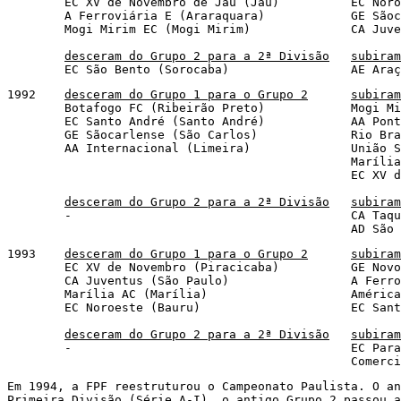
	EC XV de Novembro de Jaú (Jaú)		EC Noroeste (Bauru)

	A Ferroviária E (Araraquara)		GE Sãocarlense (São Carlos)

	Mogi Mirim EC (Mogi Mirim)		CA Juventus (São Paulo)

desceram do Grupo 2 para a 2ª Divisão
subiram
	EC São Bento 
1992	
desceram do Grupo 1 para o Grupo 2
subiram
	Botafogo FC (Ribeirão Preto)		Mogi Mirim EC (Mogi Mirim)

	EC Santo André (Santo André)		AA Ponte Preta (Campinas)

	GE Sãocarlense (São Carlos)		Rio Branco EC (Americana)

	AA Internacional (Limeira)		União São João EC (Araras)

						Marília AC (Marília)

						EC XV de Novembro (Piracicaba)

desceram do Grupo 2 para a 2ª Divisão
subiram
	-					CA Taquaritinga (Taquaritinga)

						AD
1993	
desceram do Grupo 1 para o Grupo 2
subiram
	EC XV de Novembro (Piracicaba)		GE Novorizontino (Novo Horizonte)

	CA Juventus (São Paulo)			A Ferroviária E (Araraquara)

	Marília AC (Marília)			América FC (São José do Rio Preto)

	EC Noroeste (Bauru)			EC Santo André (Santo André)

desceram do Grupo 2 para a 2ª Divisão
subiram
	-					EC Paraguaçuense (Paraguaçu Paulista)

						Co
Em 1994, a FPF reestruturou o Campeonato Paulista. O an
Primeira Divisão (Série A-I), o antigo Grupo 2 passou a