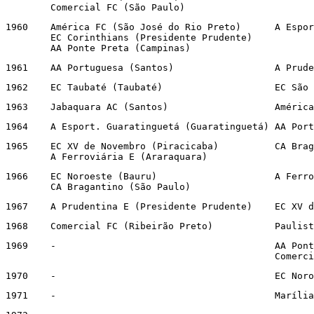
	Comercial FC (São Paulo)
1960	América FC (São José do Rio Preto)	A Esportiva Guaratinguetá (Guaratinguetá)

	EC Corinthians (Presidente Prudente)

	AA Ponte Preta (Campinas)
1961	AA Port
1962	EC Taubaté
1963	Jabaqua
1964	A Esport. Guarat
1965	EC XV de Novembro (Piracicaba)		CA Bragantino (Bragança Paulista)

	A Ferroviária E (Araraquara)
1966	EC Noroeste (Bauru)			A Ferroviária E (Araraquara)

	CA Bragantino (São Paulo)
1967	A Prudentin
1968	Comercial FC (
1969	-					AA Ponte Preta (Campinas)

						Co
1970	-					
1971	-				