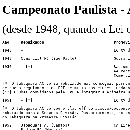
Campeonato Paulista - 
(desde 1948, quando a Lei d
Ano	Rebaixados				P
1948	-			
1949	Comercial FC
1950	- [*]					Radium FC (Mococa)

                                                AA Pont
                                                Comerci
[*] O Jabaquara AC seria rebaixado mas conseguiu perman
de que o regulamento da FPF permitia aos clubes fundado
[**] Clubes convidados pela FPF a integrar a Primeira D
1951	- [*]
[*] O Jabaquara AC perdeu o play-off de acesso/descenso
rebaixado para a Segunda Divisão. Posteriormente, no en
do Jabaquara na Primeira Divisão.
1952	Jabaquara AC (Santos)			CA Linense (Lins)

	Radium FC (Mococa)