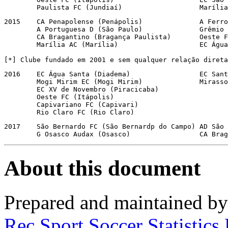
        Paulista FC (Jundiaí)                   Marília
2015    CA Penapolense (Penápolis)              A Ferro
        A Portuguesa D (São Paulo)              Grêmio 
        CA Bragantino (Bragança Paulista)       Oeste F
        Marília AC (Marília)                    EC Água
[*] Clube fundado em 2001 e sem qualquer relação direta
2016    EC Água Santa (Diadema)                 EC Sant
        Mogi Mirim EC (Mogi Mirim)              Mirasso
        EC XV de Novembro (Piracicaba)

        Oeste FC (Itápolis)

        Capivariano FC (Capivari)

        Rio Claro FC (Rio Claro)
2017    São Bernardo FC (São Bernardp do Campo) AD São 
        G Osasco Audax (Osasco)                 CA Brag
About this document
Prepared and maintained b
Rec.Sport.Soccer Statistics