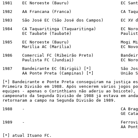
1981	EC Noroe
1982	AA Franc
1983	São José EC
1984	CA Taquaritinga (Taquaritinga)		EC Noroeste (Bauru)

	EC Taubaté (Ta
1985	EC Noroeste (Bauru)			Mogi Mirim EC (Mogi Mirim)

	Marília AC 
1986	Comercial FC (Ribeirão Preto)		Bandeirante EC (Birigüi)

	Paulista FC (Ju
1987	Bandeirante EC (Birigüi) [*]		São José EC (São José dos Campos)

	AA Ponte Preta
[*] Bandeirante e Ponte Preta conseguiram na justiça es
Primeira Divisão em 1988. Após vencerem vários jogos po
equipes - apenas o Corinthians não aderiu ao boicote), 
campeonato da Segunda Divisão de 1988 já estava em anda
retornaram a campo na Segunda Divisão de 1989.
1988	-					CA Bragantino (Bragança Paulista)

						GE
1989	-					Ferroviário A Ituano (Itu) [*]

[*] atual Ituano FC.