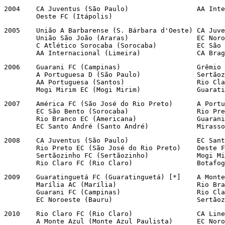
2004	CA Juventus (São Paulo)			AA Internacional (Limeira)

	Oeste FC (Itápolis)
2005	União A Barbarense (S. Bárbara d'Oeste)	CA Juventus (São Paulo)

	União São João (Araras)			EC Noroeste (Bauru)

	C Atlético Sorocaba (Sorocaba)		EC São Bento (Sorocaba)

	AA Internaci
2006	Guarani FC (Campinas)                   Grêmio R Barueri (Barueri)

	A Portuguesa D (São Paulo)		Sertãozinho FC (Sertãozinho)

	AA Portuguesa (Santos)			Rio Claro FC (Rio Claro)

        Mogi Mirim EC (Mogi Mirim)              Guarati
2007    América FC (São José do Rio Preto)      A Portu
        EC São Bento (Sorocaba)                 Rio Pre
        Rio Branco EC (Americana)               Guarani
        EC Santo André (Santo André)            Mirasso
2008    CA Juventus (São Paulo)                 EC Sant
        Rio Preto EC (São José do Rio Preto)    Oeste F
        Sertãozinho FC (Sertãozinho)            Mogi Mi
        Rio Claro FC (Rio Claro)                Botafog
2009    Guaratinguetá FC (Guaratinguetá) [*]    A Monte
        Marília AC (Marília)                    Rio Bra
        Guarani FC (Campinas)                   Rio Cla
        EC Noroeste (Bauru)                     Sertãoz
2010    Rio Claro FC (Rio Claro)                CA Line
        A Monte Azul (Monte Azul Paulista)      EC Noro