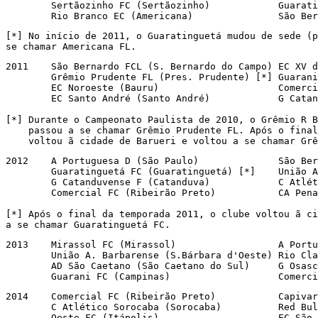
        Sertãozinho FC (Sertãozinho)            Guarati
        Rio Branco EC (Americana)               São Ber
[*] No início de 2011, o Guaratinguetá mudou de sede (p
se chamar Americana FL. 
2011    São Bernardo FCL (S. Bernardo do Campo) EC XV d
        Grêmio Prudente FL (Pres. Prudente) [*] Guarani
        EC Noroeste (Bauru)                     Comerci
        EC Santo André (Santo André)            G Catan
[*] Durante o Campeonato Paulista de 2010, o Grêmio R B
    passou a se chamar Grêmio Prudente FL. Após o final
    voltou ã cidade de Barueri e voltou a se chamar Grê
2012    A Portuguesa D (São Paulo)              São Ber
        Guaratinguetá FC (Guaratinguetá) [*]    União A
        G Catanduvense F (Catanduva)            C Atlét
        Comercial FC (Ribeirão Preto)           CA Pena
[*] Após o final da temporada 2011, o clube voltou ã ci
a se chamar Guaratinguetá FC.
2013    Mirassol FC (Mirassol)                  A Portu
        União A. Barbarense (S.Bárbara d'Oeste) Rio Cla
        AD São Caetano (São Caetano do Sul)     G Osasc
        Guarani FC (Campinas)                   Comerci
2014    Comercial FC (Ribeirão Preto)           Capivar
        C Atlético Sorocaba (Sorocaba)          Red Bul
        Oeste FC (Itápolis)                     EC São 