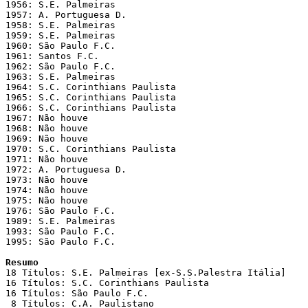
1956: S.E. Palmeiras

1957: A. Portuguesa D.

1958: S.E. Palmeiras

1959: S.E. Palmeiras

1960: São Paulo F.C.

1961: Santos F.C.

1962: São Paulo F.C.

1963: S.E. Palmeiras

1964: S.C. Corinthians Paulista

1965: S.C. Corinthians Paulista

1966: S.C. Corinthians Paulista

1967: Não houve

1968: Não houve

1969: Não houve

1970: S.C. Corinthians Paulista

1971: Não houve

1972: A. Portuguesa D.

1973: Não houve

1974: Não houve

1975: Não houve

1976: São Paulo F.C.

1989: S.E. Palmeiras

1993: São Paulo F.C.

1995: São Paulo F.C.

Resumo

18 Títulos: S.E. Palmeiras [ex-S.S.Palestra Itália]

16 Títulos: S.C. Corinthians Paulista

16 Títulos: São Paulo F.C.

 8 Títulos: C.A. Paulistano
