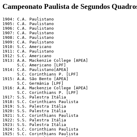
Campeonato Paulista de Segundos Quadros 
1904: C.A. Paulistano

1905: C.A. Paulistano

1906: C.A. Paulistano

1907: C.A. Paulistano

1908: C.A. Paulistano

1909: C.A. Paulistano

1910: S.C. Americano

1911: C.A. Paulistano

1912: S.C. Americano

1913: A.A. Mackenzie College [APEA]

      S.C. Americano [LPF]

1914: C.A. Paulistano[APEA]

      S.C. Corinthians P. [LPF]

1915: A.A. São Bento [APEA]

      S.C. Germânia [LPF]

1916: A.A. Mackenzie College [APEA]

      S.C. Corinthians P. [LPF]

1917: S.S. Palestra Itália

1918: S.C. Corinthians Paulista

1919: S.S. Palestra Itália

1920: S.S. Palestra Itália

1921: S.C. Corinthians Paulista

1922: S.S. Palestra Itália

1923: S.S. Palestra Itália

1924: S.C. Corinthians Paulista

1925: S.C. Corinthians Paulista
