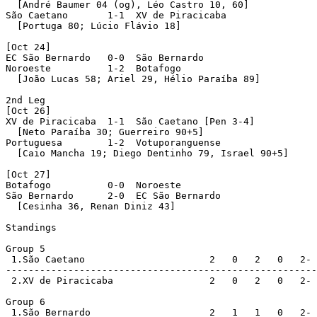
  [André Baumer 04 (og), Léo Castro 10, 60]

São Caetano       1-1  XV de Piracicaba 

  [Portuga 80; Lúcio Flávio 18]

[Oct 24]

EC São Bernardo   0-0  São Bernardo 

Noroeste          1-2  Botafogo 

  [João Lucas 58; Ariel 29, Hélio Paraíba 89]

2nd Leg

[Oct 26]

XV de Piracicaba  1-1  São Caetano [Pen 3-4]

  [Neto Paraíba 30; Guerreiro 90+5]

Portuguesa        1-2  Votuporanguense 

  [Caio Mancha 19; Diego Dentinho 79, Israel 90+5]

[Oct 27]

Botafogo          0-0  Noroeste 

São Bernardo      2-0  EC São Bernardo 

  [Cesinha 36, Renan Diniz 43]

Standings

Group 5

 1.São Caetano                      2   0   2   0   2- 
-------------------------------------------------------
 2.XV de Piracicaba                 2   0   2   0   2- 
Group 6

 1.São Bernardo                     2   1   1   0   2- 