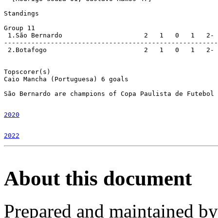
Standings

Group 11

 1.São Bernardo                     2   1   0   1   2- 
-------------------------------------------------------
 2.Botafogo                         2   1   0   1   2- 
Topscorer(s)

Caio Mancha (Portuguesa) 6 goals

2020
2022
About this document
Prepared and maintained b