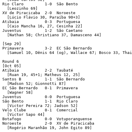
Rio Claro         1-0  São Bento 

  [Leozinho 69]

XV de Piracicaba  2-0  Noroeste 

  [Lúcio Flávio 30, Paraíba 90+3]

Atibaia           0-3  Portuguesa 

  [Caio Mancha 16, 27, Cesinha 22]

Juventus          1-2  São Caetano 

  [Nathan 58; Christiano 37, Damasceno 44]

[Sep 29]

Primavera         3-2  EC São Bernardo 

  [Samuel 10, Dênis 64 (og), Wallace 67; Bosco 33, Thai
Round 6 

[Oct 05]

Atibaia           2-2  Taubaté 

  [Ruan 19, 45+1; Matheus 12, 25]

Santos B          1-1  São Bernardo 

  [Madson 52; Gionnotti 87]

EC São Bernardo   0-1  Primavera 

  [Wagner 58]

Juventus          0-0  Portuguesa 

São Bento         1-1  Rio Claro 

  [Victor Pereira 72; Jadson 52]

Velo Clube        0-1  Comercial 

  [Victor Sapo 44]

Botafogo          0-0  Votuporanguense 

Noroeste          2-0  XV de Piracicaba 

  [Rogério Maranhão 19, John Egito 89]
