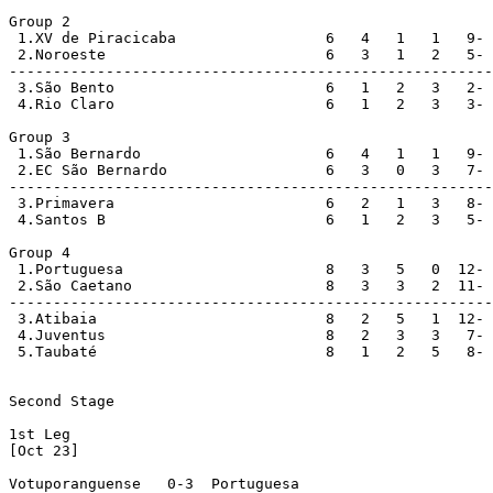
Group 2

 1.XV de Piracicaba                 6   4   1   1   9- 
 2.Noroeste                         6   3   1   2   5- 
-------------------------------------------------------
 3.São Bento                        6   1   2   3   2- 
 4.Rio Claro                        6   1   2   3   3- 
Group 3

 1.São Bernardo                     6   4   1   1   9- 
 2.EC São Bernardo                  6   3   0   3   7- 
-------------------------------------------------------
 3.Primavera                        6   2   1   3   8- 
 4.Santos B                         6   1   2   3   5- 
Group 4

 1.Portuguesa                       8   3   5   0  12- 
 2.São Caetano                      8   3   3   2  11- 
-------------------------------------------------------
 3.Atibaia                          8   2   5   1  12- 
 4.Juventus                         8   2   3   3   7- 
 5.Taubaté                          8   1   2   5   8- 
Second Stage

1st Leg

[Oct 23]

Votuporanguense   0-3  Portuguesa 
