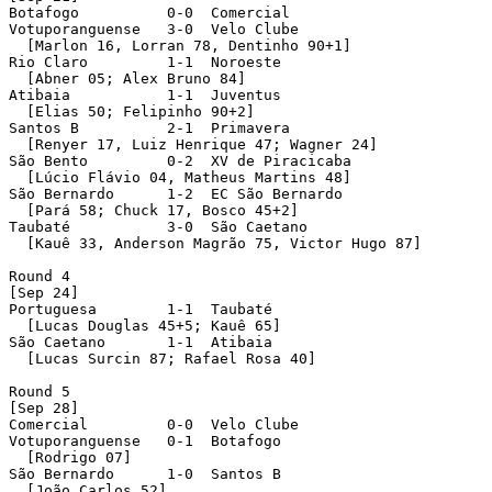
Botafogo          0-0  Comercial 

Votuporanguense   3-0  Velo Clube 

  [Marlon 16, Lorran 78, Dentinho 90+1]

Rio Claro         1-1  Noroeste 

  [Abner 05; Alex Bruno 84]

Atibaia           1-1  Juventus 

  [Elias 50; Felipinho 90+2]

Santos B          2-1  Primavera 

  [Renyer 17, Luiz Henrique 47; Wagner 24]

São Bento         0-2  XV de Piracicaba 

  [Lúcio Flávio 04, Matheus Martins 48]

São Bernardo      1-2  EC São Bernardo 

  [Pará 58; Chuck 17, Bosco 45+2]

Taubaté           3-0  São Caetano 

  [Kauê 33, Anderson Magrão 75, Victor Hugo 87]

Round 4 

[Sep 24]

Portuguesa        1-1  Taubaté 

  [Lucas Douglas 45+5; Kauê 65]

São Caetano       1-1  Atibaia 

  [Lucas Surcin 87; Rafael Rosa 40]

Round 5 

[Sep 28]

Comercial         0-0  Velo Clube 

Votuporanguense   0-1  Botafogo 

  [Rodrigo 07]

São Bernardo      1-0  Santos B 

  [João Carlos 52]
