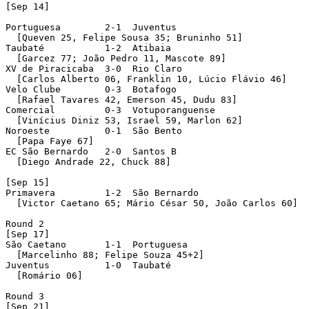
[Sep 14]

Portuguesa        2-1  Juventus 

  [Queven 25, Felipe Sousa 35; Bruninho 51]

Taubaté           1-2  Atibaia 

  [Garcez 77; João Pedro 11, Mascote 89]

XV de Piracicaba  3-0  Rio Claro 

  [Carlos Alberto 06, Franklin 10, Lúcio Flávio 46]

Velo Clube        0-3  Botafogo 

  [Rafael Tavares 42, Emerson 45, Dudu 83]

Comercial         0-3  Votuporanguense 

  [Vinícius Diniz 53, Israel 59, Marlon 62]

Noroeste          0-1  São Bento 

  [Papa Faye 67]

EC São Bernardo   2-0  Santos B 

  [Diego Andrade 22, Chuck 88]

[Sep 15]

Primavera         1-2  São Bernardo 

  [Victor Caetano 65; Mário César 50, João Carlos 60]

Round 2 

[Sep 17]

São Caetano       1-1  Portuguesa 

  [Marcelinho 88; Felipe Souza 45+2]

Juventus          1-0  Taubaté 

  [Romário 06]

Round 3 

[Sep 21]
