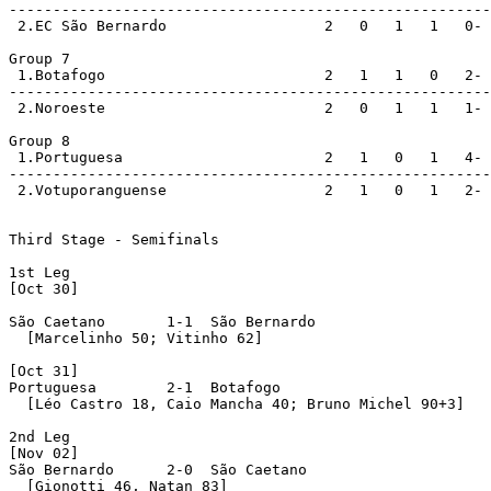
-------------------------------------------------------
 2.EC São Bernardo                  2   0   1   1   0- 
Group 7

 1.Botafogo                         2   1   1   0   2- 
-------------------------------------------------------
 2.Noroeste                         2   0   1   1   1- 
Group 8

 1.Portuguesa                       2   1   0   1   4- 
-------------------------------------------------------
 2.Votuporanguense                  2   1   0   1   2- 
Third Stage - Semifinals

1st Leg

[Oct 30]

São Caetano       1-1  São Bernardo 

  [Marcelinho 50; Vitinho 62]

[Oct 31]

Portuguesa        2-1  Botafogo 

  [Léo Castro 18, Caio Mancha 40; Bruno Michel 90+3]

2nd Leg

[Nov 02]

São Bernardo      2-0  São Caetano 

  [Gionotti 46, Natan 83]
