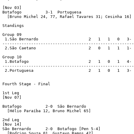
[Nov 03]

Botafogo          3-1  Portuguesa 

  [Bruno Michel 24, 77, Rafael Tavares 31; Cesinha 16]

Standings

Group 09

 1.São Bernardo                     2   1   1   0   3- 
-------------------------------------------------------
 2.São Caetano                      2   0   1   1   1- 
Group 10

 1.Botafogo                         2   1   0   1   4- 
-------------------------------------------------------
 2.Portuguesa                       2   1   0   1   3- 
Fourth Stage - Final

1st Leg

[Nov 07]

Botafogo          2-0  São Bernardo 

  [Hélio Paraíba 12, Bruno Michel 65]

2nd Leg

[Nov 14]

São Bernardo      2-0  Botafogo [Pen 5-4]

  [Rodrigo Souza 01, Gustavo Ramos 47]
