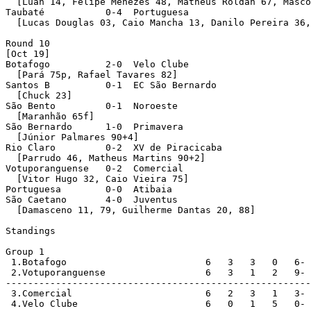
  [Luan 14, Felipe Menezes 48, Matheus Roldan 67, Masco
Taubaté           0-4  Portuguesa 

  [Lucas Douglas 03, Caio Mancha 13, Danilo Pereira 36,
Round 10 

[Oct 19]

Botafogo          2-0  Velo Clube 

  [Pará 75p, Rafael Tavares 82]

Santos B          0-1  EC São Bernardo 

  [Chuck 23]

São Bento         0-1  Noroeste 

  [Maranhão 65f]

São Bernardo      1-0  Primavera 

  [Júnior Palmares 90+4]

Rio Claro         0-2  XV de Piracicaba 

  [Parrudo 46, Matheus Martins 90+2]

Votuporanguense   0-2  Comercial 

  [Vitor Hugo 32, Caio Vieira 75]

Portuguesa        0-0  Atibaia 

São Caetano       4-0  Juventus 

  [Damasceno 11, 79, Guilherme Dantas 20, 88]

Standings

Group 1

 1.Botafogo                         6   3   3   0   6- 
 2.Votuporanguense                  6   3   1   2   9- 
-------------------------------------------------------
 3.Comercial                        6   2   3   1   3- 
 4.Velo Clube                       6   0   1   5   0- 