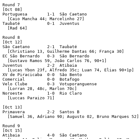
Round 7 

[Oct 08]

Portuguesa        1-1  São Caetano 

  [Caio Mancha 44; Marcelinho 27]

Taubaté           0-1  Juventus 

  [Rad 64]

Round 8 

[Oct 12]

São Caetano       2-1  Taubaté 

  [Christiano 13, Guilherme Dantas 66; França 30]

EC São Bernardo   0-3  São Bernardo 

  [Gustavo Ramos 59, João Carlos 76, 90+1]

Juventus          2-2  Atibaia 

  [Lucas Ybon 23f, Alfredo 35c; Luan 74, Elias 90+1p]

XV de Piracicaba  0-0  São Bento 

Comercial         0-0  Botafogo 

Velo Clube        0-3  Votuporanguense 

  [Lorran 28, 48c, Marlon 70c]

Noroeste          1-0  Rio Claro 

  [Luccas Paraizo 71]

[Oct 13]

Primavera         2-2  Santos B 

  [Samuel 36, Adriano 90; Augusto 02, Bruno Marques 52]

Round 9 

[Oct 15]

Atibaia           4-0  São Caetano 
