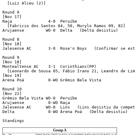
  [Luiz Alceu (2)]

Round 9 

[Nov 17]

Raça               4-0  Peruíbe 

  [Fabricio dos Santos 04, 50, Murylo Ramos 09, 82]

Arujaense         WO-0  Delta   (Delta desistiu)

Round 8 

[Nov 18]

Jalesense AC       3-0  Rose'n Boys   (Confirmar se est
Round 9 

[Nov 18]

Montealtense AC    3-1  Corinthians(PP) 

  [Leonardo de Sousa 05, Fábio Irano 21, Leandro de Lim
[Nov 19]

Arena Poá          0-WO Grêmio Bela Vista 

Round 10 

[Nov 22]

Grêmio Bela Vista WO-0  Peruíbe 

Arujaense          0-WO Raça 

Jalesense AC      WO-0  Lins   (Lins desistiu da compet
Delta              0-WO Arena Poá   (Delta desistiu)

Standings

Group A