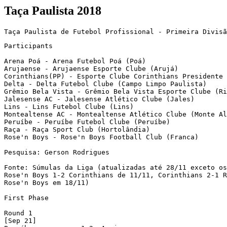
Taça Paulista 2018
Participants

Arena Poá - Arena Futebol Poá (Poá)

Arujaense - Arujaense Esporte Clube (Arujá)

Corinthians(PP) - Esporte Clube Corinthians Presidente 
Delta - Delta Futebol Clube (Campo Limpo Paulista)

Grêmio Bela Vista - Grêmio Bela Vista Esporte Clube (Ri
Jalesense AC - Jalesense Atlético Clube (Jales)

Lins - Lins Futebol Clube (Lins)

Montealtense AC - Montealtense Atlético Clube (Monte Al
Peruíbe - Peruíbe Futebol Clube (Peruíbe)

Raça - Raça Sport Club (Hortolândia)

Rose'n Boys - Rose'n Boys Football Club (Franca)

Pesquisa: Gerson Rodrigues

Fonte: Súmulas da Liga (atualizadas até 28/11 exceto os
Rose'n Boys 1-2 Corinthians de 11/11, Corinthians 2-1 R
Rose'n Boys em 18/11)

First Phase

Round 1 

[Sep 21]
