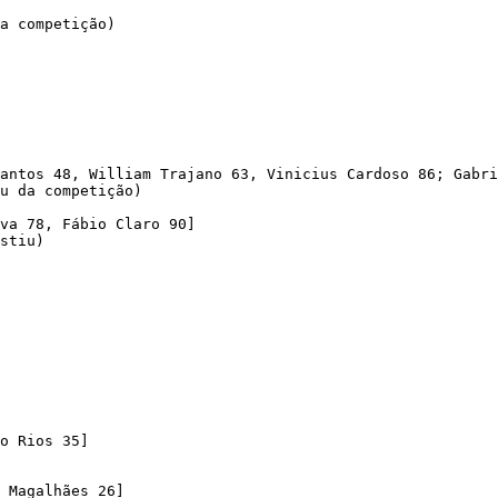
a competição)

antos 48, William Trajano 63, Vinicius Cardoso 86; Gabri
u da competição)

va 78, Fábio Claro 90]

stiu)

o Rios 35]

 Magalhães 26]
