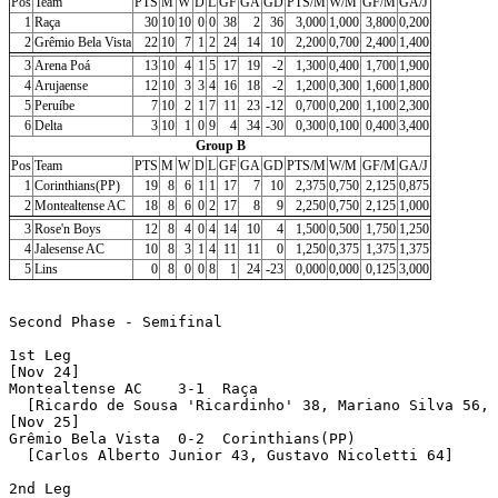
Pos
Team
PTS
M
W
D
L
GF
GA
GD
PTS/M
W/M
GF/M
GA/J
1
Raça
30
10
10
0
0
38
2
36
3,000
1,000
3,800
0,200
2
Grêmio Bela Vista
22
10
7
1
2
24
14
10
2,200
0,700
2,400
1,400
3
Arena Poá
13
10
4
1
5
17
19
-2
1,300
0,400
1,700
1,900
4
Arujaense
12
10
3
3
4
16
18
-2
1,200
0,300
1,600
1,800
5
Peruíbe
7
10
2
1
7
11
23
-12
0,700
0,200
1,100
2,300
6
Delta
3
10
1
0
9
4
34
-30
0,300
0,100
0,400
3,400
Group B
Pos
Team
PTS
M
W
D
L
GF
GA
GD
PTS/M
W/M
GF/M
GA/J
1
Corinthians(PP)
19
8
6
1
1
17
7
10
2,375
0,750
2,125
0,875
2
Montealtense AC
18
8
6
0
2
17
8
9
2,250
0,750
2,125
1,000
3
Rose'n Boys
12
8
4
0
4
14
10
4
1,500
0,500
1,750
1,250
4
Jalesense AC
10
8
3
1
4
11
11
0
1,250
0,375
1,375
1,375
5
Lins
0
8
0
0
8
1
24
-23
0,000
0,000
0,125
3,000
Second Phase - Semifinal

1st Leg

[Nov 24]

Montealtense AC    3-1  Raça 

  [Ricardo de Sousa 'Ricardinho' 38, Mariano Silva 56, 
[Nov 25]

Grêmio Bela Vista  0-2  Corinthians(PP) 

  [Carlos Alberto Junior 43, Gustavo Nicoletti 64]

2nd Leg
