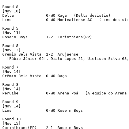
Round 8 

[Nov 10]

Delta              0-WO Raça   (Delta desistiu)

Lins               0-WO Montealtense AC   (Lins desisti
Round 5 

[Nov 11]

Rose'n Boys        1-2  Corinthians(PP) 

Round 8 

[Nov 12]

Grêmio Bela Vista  2-2  Arujaense 

  [Fábio Júnior 02f, Dialo Lopes 21; Uielison Silva 63,
Round 7 

[Nov 14]

Grêmio Bela Vista  0-WO Raça 

Round 8 

[Nov 14]

Peruíbe            0-WO Arena Poá   (A equipe do Arena 
Round 9 

[Nov 14]

Lins               0-WO Rose'n Boys 

Round 10 

[Nov 15]

Corinthians(PP)    2-1  Rose'n Boys 
