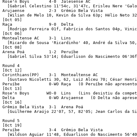
Rose'n Boys        4-0  Jalesense AC 

  [Gabriel Celestino 11'54c, 31'47c, Erisleu Nere 'Galo
Arujaense          2-3  Grêmio Bela Vista 

  [Wilian de Melo 10, Kevin da Silva 63p; Hélio Neto 32
[Oct 05]

Raça               9-0  Delta 

  [Rodrigo Ferreira 01f, Fabrício dos Santos 04p, Vinic
[Oct 06]

Montealtense AC    3-1  Lins 

  [Ricardo de Sousa 'Ricardinho' 40, André da Silva 50,
[Oct 08]

Arena Poá          1-2  Peruíbe 

  [Gabriel Silva 53'14; Eduarlison do Nascimento 06'36f
Round 4 

[Oct 12]

Corinthians(PP)    3-1  Montealtense AC 

  [Gustavo Nicoletti 30, 62, Luiz Alceu 70; César Henri
Peruíbe            0-WO Raça   (O Peruíbe não apresento
[Oct 13]

Rose'n Boys       WO-0  Lins   (Lins desistiu da compet
Delta              0-WO Arujaense   (O Delta não aprese
[Oct 16]

Grêmio Bela Vista  3-1  Arena Poá 

  [Guilherme Araújo 22'07, 57, 82'05; Jean Carlos da Si
Round 5 

[Oct 19]

Peruíbe            3-4  Grêmio Bela Vista 

  [Wildson Aguiar 11'48, Eduarlison do Nascimento 56'40