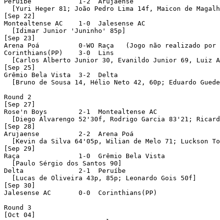
Peruíbe            1-2  Arujaense 

  [Yuri Heger 81; João Pedro Lima 14f, Maicon de Magalh
[Sep 22]

Montealtense AC    1-0  Jalesense AC 

  [Idimar Junior 'Juninho' 85p]

[Sep 23]

Arena Poá          0-WO Raça   (Jogo não realizado por 
Corinthians(PP)    3-0  Lins 

  [Carlos Alberto Junior 30, Evanildo Junior 69, Luiz A
[Sep 25]

Grêmio Bela Vista  3-2  Delta 

  [Bruno de Sousa 14, Hélio Neto 42, 60p; Eduardo Guede
Round 2 

[Sep 27]

Rose'n Boys        2-1  Montealtense AC 

  [Diego Alvarengo 52'30f, Rodrigo Garcia 83'21; Ricard
[Sep 28]

Arujaense          2-2  Arena Poá 

  [Kevin da Silva 64'05p, Wilian de Melo 71; Luckson To
[Sep 29]

Raça               1-0  Grêmio Bela Vista 

  [Paulo Sérgio dos Santos 90]

Delta              2-1  Peruíbe 

  [Lucas de Oliveira 43p, 85p; Leonardo Gois 50f]

[Sep 30]

Jalesense AC       0-0  Corinthians(PP) 

Round 3 

[Oct 04]
