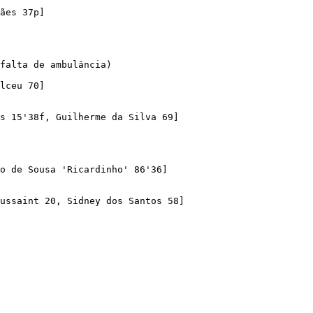
ães 37p]

falta de ambulância)

lceu 70]

s 15'38f, Guilherme da Silva 69]

o de Sousa 'Ricardinho' 86'36]

ussaint 20, Sidney dos Santos 58]
