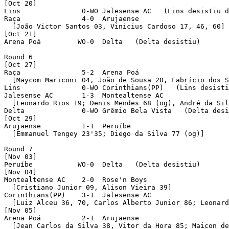
[Oct 20]

Lins               0-WO Jalesense AC   (Lins desistiu d
Raça               4-0  Arujaense 

  [João Victor Santos 03, Vinicius Cardoso 17, 46, 60]

[Oct 21]

Arena Poá         WO-0  Delta   (Delta desistiu)

Round 6 

[Oct 27]

Raça               5-2  Arena Poá 

  [Maycom Mariconi 04, João de Sousa 20, Fabrício dos S
Lins               0-WO Corinthians(PP)   (Lins desisti
Jalesense AC       1-3  Montealtense AC 

  [Leonardo Rios 19; Denis Mendes 68 (og), André da Sil
Delta              0-WO Grêmio Bela Vista   (Delta desi
[Oct 29]

Arujaense          1-1  Peruíbe 

  [Emmanuel Tengey 23'35; Diego da Silva 77 (og)]

Round 7 

[Nov 03]

Peruíbe           WO-0  Delta   (Delta desistiu)

[Nov 04]

Montealtense AC    2-0  Rose'n Boys 

  [Cristiano Junior 09, Alison Vieira 39]

Corinthians(PP)    3-1  Jalesense AC 

  [Luiz Alceu 36, 70, Carlos Alberto Junior 86; Leonard
[Nov 05]

Arena Poá          2-1  Arujaense 

  [Jean Carlos da Silva 38, Vitor da Hora 85; Maicon de