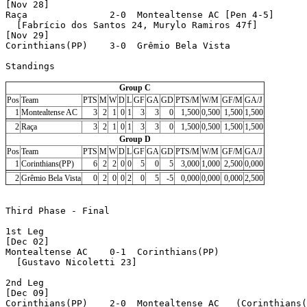
[Nov 28]

Raça               2-0  Montealtense AC [Pen 4-5]

  [Fabrício dos Santos 24, Murylo Ramiros 47f]

[Nov 29]

Corinthians(PP)    3-0  Grêmio Bela Vista 

Standings

Group C
Pos
Team
PTS
M
W
D
L
GF
GA
GD
PTS/M
W/M
GF/M
GA/J
1
Montealtense AC
3
2
1
0
1
3
3
0
1,500
0,500
1,500
1,500
2
Raça
3
2
1
0
1
3
3
0
1,500
0,500
1,500
1,500
Group D
Pos
Team
PTS
M
W
D
L
GF
GA
GD
PTS/M
W/M
GF/M
GA/J
1
Corinthians(PP)
6
2
2
0
0
5
0
5
3,000
1,000
2,500
0,000
2
Grêmio Bela Vista
0
2
0
0
2
0
5
-5
0,000
0,000
0,000
2,500
Third Phase - Final

1st Leg

[Dec 02]

Montealtense AC    0-1  Corinthians(PP) 

  [Gustavo Nicoletti 23]

2nd Leg

[Dec 09]

Corinthians(PP)    2-0  Montealtense AC   (Corinthians(