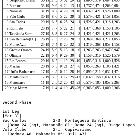
4
Desportivo Brasil
36
19
11
3
5
32
20
12
1,895
0,579
1,684
1,053
5
Barretos
33
19
9
6
4
24
13
11
1,737
0,474
1,263
0,684
6
Noroeste
31
19
8
7
4
29
19
10
1,632
0,421
1,526
1,000
7
Velo Clube
30
19
8
6
5
22
20
2
1,579
0,421
1,158
1,053
8
São Carlos
29
19
8
5
6
25
24
1
1,526
0,421
1,316
1,263
9
Rio Preto
28
19
7
7
5
22
21
1
1,474
0,368
1,158
1,105
10
Taboão da Serra
27
19
8
3
8
27
24
3
1,421
0,421
1,421
1,263
11
São Bernardo(EC)
26
19
7
5
7
23
20
3
1,368
0,368
1,211
1,053
12
Monte Azul
25
19
7
4
8
20
22
-2
1,316
0,368
1,053
1,158
13
Grêmio Osasco
24
19
5
9
5
18
18
0
1,263
0,263
0,947
0,947
14
Olímpia
22
19
6
4
9
29
30
-1
1,158
0,316
1,526
1,579
15
Rio Branco
20
19
6
2
11
19
29
-10
1,053
0,316
1,000
1,526
16
Marília
20
19
5
5
9
21
27
-6
1,053
0,263
1,105
1,421
17
União Barbarense
17
19
4
5
10
12
28
-16
0,895
0,211
0,632
1,474
18
Manthiqueira
12
19
3
3
13
12
25
-13
0,632
0,158
0,632
1,316
19
Matonense
11
19
2
5
12
20
43
-23
0,579
0,105
1,053
2,263
20
Mogi Mirim
7
19
1
4
14
19
45
-26
0,368
0,053
1,000
2,368
Second Phase

1st Leg

[Mar 31]

São Carlos           2-3  Portuguesa Santista 

  [Dema 24 (og), Maranhão 81; Dema 24 (og), Diogo Lopes
Velo Clube           2-1  Capivariano 

  [Rodney 46, Makanaki 85; Bill 47]
