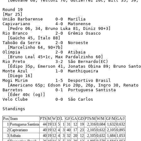
Pos
Team
PTS
M
W
D
L
GF
GA
GD
PTS/M
W/M
GF/M
GA/J
1
Portuguesa Santista
44
19
13
5
1
31
12
19
2,316
0,684
1,632
0,632
2
Capivariano
40
19
12
4
3
40
17
23
2,105
0,632
2,105
0,895
3
Atibaia
40
19
12
4
3
32
20
12
2,105
0,632
1,684
1,053