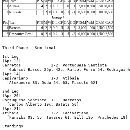
Pos
Team
PTS
M
W
D
L
GF
GA
GD
PTS/M
W/M
GF/M
GA/J
1
Atibaia
4
2
1
1
0
1
0
1
2,000
0,500
0,500
0,000
2
Noroeste
1
2
0
1
1
0
1
-1
0,500
0,000
0,000
0,500
Group 4
Pos
Team
PTS
M
W
D
L
GF
GA
GD
PTS/M
W/M
GF/M
GA/J
1
Barretos
6
2
2
0
0
5
3
2
3,000
1,000
2,500
1,500
2
Desportivo Brasil
0
2
0
0
2
3
5
-2
0,000
0,000
1,500
2,500
Third Phase - Semifinal

1st Leg

[Apr 13]

Barretos             2-2  Portuguesa Santista 

  [Gabriel Barcos 29p, 42p; Rafael Ferro 54, Rodriguinh
[Apr 14]

Capivariano          1-3  Atibaia 

  [Alexandre 83; Dudu 54, 63, Mascote 62]

2nd Leg

[Apr 20]

Portuguesa Santista  1-1  Barretos 

  [Carlos Alberto 19c; Batata 50]

[Apr 21]

Atibaia              3-2  Capivariano 

  [Paraíba 03, 55, Tavares 61; Bill 13p, Prachedes 18]

Standings
