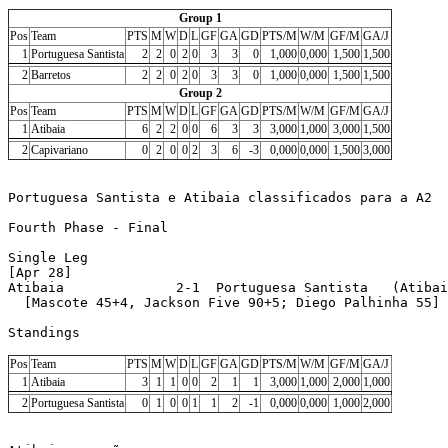
Group 1
Pos
Team
PTS
M
W
D
L
GF
GA
GD
PTS/M
W/M
GF/M
GA/J
1
Portuguesa Santista
2
2
0
2
0
3
3
0
1,000
0,000
1,500
1,500
2
Barretos
2
2
0
2
0
3
3
0
1,000
0,000
1,500
1,500
Group 2
Pos
Team
PTS
M
W
D
L
GF
GA
GD
PTS/M
W/M
GF/M
GA/J
1
Atibaia
6
2
2
0
0
6
3
3
3,000
1,000
3,000
1,500
2
Capivariano
0
2
0
0
2
3
6
-3
0,000
0,000
1,500
3,000
Portuguesa Santista e Atibaia classificados para a A2

Fourth Phase - Final

Single Leg

[Apr 28]

Atibaia              2-1  Portuguesa Santista   (Atibai
  [Mascote 45+4, Jackson Five 90+5; Diego Palhinha 55]

Standings

Pos
Team
PTS
M
W
D
L
GF
GA
GD
PTS/M
W/M
GF/M
GA/J
1
Atibaia
3
1
1
0
0
2
1
1
3,000
1,000
2,000
1,000
2
Portuguesa Santista
0
1
0
0
1
1
2
-1
0,000
0,000
1,000
2,000