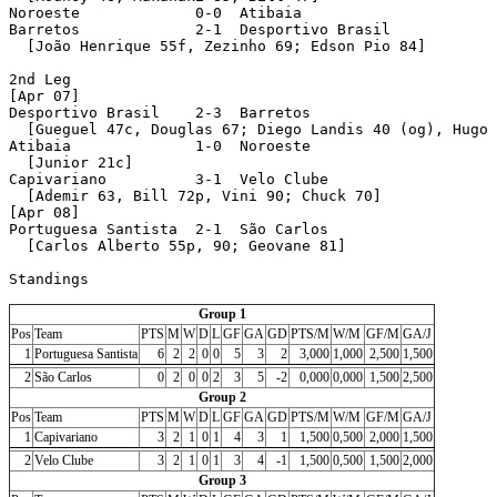
Noroeste             0-0  Atibaia 

Barretos             2-1  Desportivo Brasil 

  [João Henrique 55f, Zezinho 69; Edson Pio 84]

2nd Leg

[Apr 07]

Desportivo Brasil    2-3  Barretos 

  [Gueguel 47c, Douglas 67; Diego Landis 40 (og), Hugo 
Atibaia              1-0  Noroeste 

  [Junior 21c]

Capivariano          3-1  Velo Clube 

  [Ademir 63, Bill 72p, Vini 90; Chuck 70]

[Apr 08]

Portuguesa Santista  2-1  São Carlos 

  [Carlos Alberto 55p, 90; Geovane 81]

Standings

Group 1
Pos
Team
PTS
M
W
D
L
GF
GA
GD
PTS/M
W/M
GF/M
GA/J
1
Portuguesa Santista
6
2
2
0
0
5
3
2
3,000
1,000
2,500
1,500
2
São Carlos
0
2
0
0
2
3
5
-2
0,000
0,000
1,500
2,500
Group 2
Pos
Team
PTS
M
W
D
L
GF
GA
GD
PTS/M
W/M
GF/M
GA/J
1
Capivariano
3
2
1
0
1
4
3
1
1,500
0,500
2,000
1,500
2
Velo Clube
3
2
1
0
1
3
4
-1
1,500
0,500
1,500
2,000
Group 3