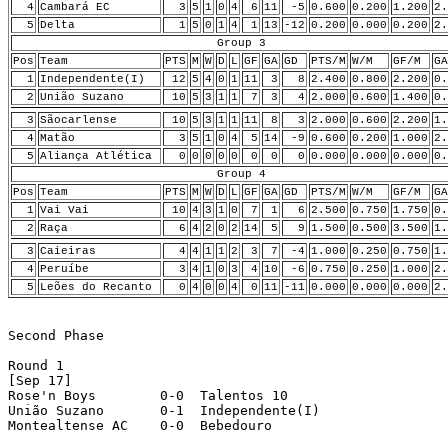
4
Cambará EC
3
5
1
0
4
6
11
-5
0.600
0.200
1.200
2.
5
Delta
1
5
0
1
4
1
13
-12
0.200
0.000
0.200
2.
Group 3
Pos
Team
PTS
M
W
D
L
GF
GA
GD
PTS/M
W/M
GF/M
GA
1
Independente(I)
12
5
4
0
1
11
3
8
2.400
0.800
2.200
0.
2
União Suzano
10
5
3
1
1
7
3
4
2.000
0.600
1.400
0.
3
Sãocarlense
10
5
3
1
1
11
8
3
2.000
0.600
2.200
1.
4
Matão
3
5
1
0
4
5
14
-9
0.600
0.200
1.000
2.
5
Aliança Atlética
0
0
0
0
0
0
0
0
0.000
0.000
0.000
0.
Group 4
Pos
Team
PTS
M
W
D
L
GF
GA
GD
PTS/M
W/M
GF/M
GA
1
Vai Vai
10
4
3
1
0
7
1
6
2.500
0.750
1.750
0.
2
Raça
6
4
2
0
2
14
5
9
1.500
0.500
3.500
1.
3
Caieiras
4
4
1
1
2
3
7
-4
1.000
0.250
0.750
1.
4
Peruíbe
3
4
1
0
3
4
10
-6
0.750
0.250
1.000
2.
5
Leões do Recanto
0
4
0
0
4
0
11
-11
0.000
0.000
0.000
2.
Second Phase

Round 1 

[Sep 17]

Rose'n Boys        0-0  Talentos 10 

União Suzano       0-1  Independente(I) 

Montealtense AC    0-0  Bebedouro 
