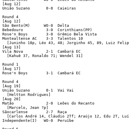
[Aug 12]

União Suzano       0-0  Caieiras 

Round 4 

[Aug 12]

São Bento(M)      WO-0  Delta 

Bebedouro          3-0  Corinthians(PP) 

Rose'n Boys        3-0  Grêmio Bela Vista 

Montealtense AC    3-3  Talentos 10 

  [Juninho 18p, Léo 43, 48; Jorginho 45, 89, Luiz Felip
[Aug 13]

Vila Nova          2-1  Cambará EC 

  [Kahuê 37, Ronaldo 71; Wendel 31]

Round 1 

[Aug 17]

Rose'n Boys        3-1  Cambará EC 

Round 4 

[Aug 19]

União Suzano       0-1  Vai Vai 

  [Heltton Rodrigues]

[Aug 20]

Matão              2-0  Leões do Recanto 

  [Marcelo, Jean ?p]

Sãocarlense        2-7  Raça 

  [Carlos André 14, Cláudio 2Tf; Araújo 12, Edu 2T, Luí
Independente(I)   WO-0  Peruíbe 
