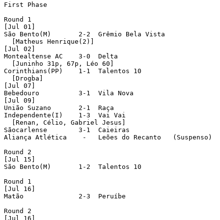
First Phase

Round 1 

[Jul 01]

São Bento(M)       2-2  Grêmio Bela Vista 

  [Matheus Henrique(2)]

[Jul 02]

Montealtense AC    3-0  Delta 

  [Juninho 31p, 67p, Léo 60]

Corinthians(PP)    1-1  Talentos 10 

  [Drogba]

[Jul 07]

Bebedouro          3-1  Vila Nova 

[Jul 09]

União Suzano       2-1  Raça 

Independente(I)    1-3  Vai Vai 

  [Renan, Célio, Gabriel Jesus]

Sãocarlense        3-1  Caieiras 

Aliança Atlética    -   Leões do Recanto   (Suspenso)

Round 2 

[Jul 15]

São Bento(M)       1-2  Talentos 10 

Round 1 

[Jul 16]

Matão              2-3  Peruíbe 

Round 2 

[Jul 16]
