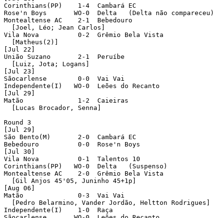
Corinthians(PP)    1-4  Cambará EC 

Rose'n Boys       WO-0  Delta   (Delta não compareceu)

Montealtense AC    2-1  Bebedouro 

  [Joel, Léo; Jean Carlos]

Vila Nova          0-2  Grêmio Bela Vista 

  [Matheus(2)]

[Jul 22]

União Suzano       2-1  Peruíbe 

  [Luiz, Jota; Logans]

[Jul 23]

Sãocarlense        0-0  Vai Vai 

Independente(I)   WO-0  Leões do Recanto 

[Jul 29]

Matão              1-2  Caieiras 

  [Lucas Brocador, Senna]

Round 3 

[Jul 29]

São Bento(M)       2-0  Cambará EC 

Bebedouro          0-0  Rose'n Boys 

[Jul 30]

Vila Nova          0-1  Talentos 10 

Corinthians(PP)   WO-0  Delta   (Suspenso)

Montealtense AC    2-0  Grêmio Bela Vista 

  [Gil Anjos 45'05, Juninho 45+1p]

[Aug 06]

Matão              0-3  Vai Vai 

  [Pedro Belarmino, Vander Jordão, Heltton Rodrigues]

Independente(I)    1-0  Raça 

Sãocarlense       WO-0  Leões do Recanto 
