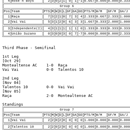
4
Rose'n Boys
2
3
0
2
1
0
1
-1
0.667
0.000
0.000
0.333
Group 6
Pos
Team
PTS
M
W
D
L
GF
GA
GD
PTS/M
W/M
GF/M
GA/J
1
Raça
7
3
2
1
0
7
3
4
2.333
0.667
2.333
1.000
2
Vai Vai
5
3
1
2
0
6
3
3
1.667
0.333
2.000
1.000
3
Independente(I)
4
3
1
1
1
1
1
0
1.333
0.333
0.333
0.333
4
União Suzano
0
3
0
0
3
0
7
-7
0.000
0.000
0.000
2.333
Third Phase - Semifinal

1st Leg

[Oct 29]

Montealtense AC    1-0  Raça 

Vai Vai            0-0  Talentos 10 

2nd Leg

[Nov 04]

Talentos 10        0-0  Vai Vai 

[Nov 05]

Raça               2-0  Montealtense AC 

Group 7
Pos
Team
PTS
M
W
D
L
GF
GA
GD
PTS/M
W/M
GF/M
GA/J
1
Vai Vai
2
2
0
2
0
0
0
0
1.000
0.000
0.000
0.000
2
Talentos 10
2
2
0
2
0
0
0
0
1.000
0.000
0.000
0.000