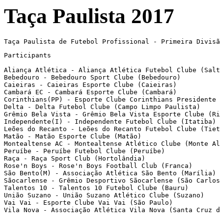
Taça Paulista 2017
Participants

Aliança Atlética - Aliança Atlética Futebol Clube (Salt
Bebedouro - Bebedouro Sport Clube (Bebedouro)

Caieiras - Caieiras Esporte Clube (Caieiras)

Cambará EC - Cambará Esporte Clube (Cambará)

Corinthians(PP) - Esporte Clube Corinthians Presidente 
Delta - Delta Futebol Clube (Campo Limpo Paulista)

Grêmio Bela Vista - Grêmio Bela Vista Esporte Clube (Ri
Independente(I) - Independente Futebol Clube (Itatiba)

Leões do Recanto - Leões do Recanto Futebol Clube (Tiet
Matão - Matão Esporte Clube (Matão)

Montealtense AC - Montealtense Atlético Clube (Monte Al
Peruíbe - Peruíbe Futebol Clube (Peruíbe)

Raça - Raça Sport Club (Hortolândia)

Rose'n Boys - Rose'n Boys Football Club (Franca)

São Bento(M) - Associação Atlética São Bento (Marília)

Sãocarlense - Grêmio Desportivo Sãocarlense (São Carlos
Talentos 10 - Talentos 10 Futebol Clube (Bauru)

União Suzano - União Suzano Atlético Clube (Suzano)

Vai Vai - Esporte Clube Vai Vai (São Paulo)

Vila Nova - Associação Atlética Vila Nova (Santa Cruz d