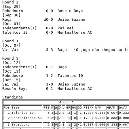
Round 2 

[Sep 29]

Bebedouro          0-0  Rose'n Boys 

[Sep 30]

Raça              WO-0  União Suzano 

[Oct 01]

Independente(I)    0-0  Vai Vai 

Talentos 10        0-0  Montealtense AC 

Round 1 

[Oct 07]

Vai Vai            3-3  Raça   (O jogo não chegou ao fi
Round 3 

[Oct 12]

Independente(I)    0-1  Raça 

[Oct 13]

Bebedouro          1-2  Talentos 10 

[Oct 15]

Vai Vai            3-0  União Suzano 

Rose'n Boys        0-1  Montealtense AC 

Group 5
Pos
Team
PTS
M
W
D
L
GF
GA
GD
PTS/M
W/M
GF/M
GA/J
1
Talentos 10
5
3
1
2
0
2
1
1
1.667
0.333
0.667
0.333
2
Montealtense AC
5
3
1
2
0
1
0
1
1.667
0.333
0.333
0.000
3
Bebedouro
2
3
0
2
1
1
2
-1
0.667
0.000
0.333
0.667