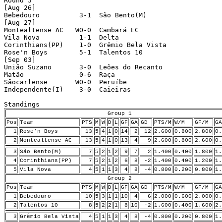
Round 5 

[Aug 26]

Bebedouro          3-1  São Bento(M) 

[Aug 27]

Montealtense AC   WO-0  Cambará EC 

Vila Nova          1-1  Delta 

Corinthians(PP)    1-0  Grêmio Bela Vista 

Rose'n Boys        5-1  Talentos 10 

[Sep 03]

União Suzano       3-0  Leões do Recanto 

Matão              0-6  Raça 

Sãocarlense       WO-0  Peruíbe 

Independente(I)    3-0  Caieiras 

Group 1
Pos
Team
PTS
M
W
D
L
GF
GA
GD
PTS/M
W/M
GF/M
GA
1
Rose'n Boys
13
5
4
1
0
14
2
12
2.600
0.800
2.800
0.
2
Montealtense AC
13
5
4
1
0
13
4
9
2.600
0.800
2.600
0.
3
São Bento(M)
7
5
2
1
2
9
7
2
1.400
0.400
1.800
1.
4
Corinthians(PP)
7
5
2
1
2
6
8
-2
1.400
0.400
1.200
1.
5
Vila Nova
4
5
1
1
3
4
8
-4
0.800
0.200
0.800
1.
Group 2
Pos
Team
PTS
M
W
D
L
GF
GA
GD
PTS/M
W/M
GF/M
GA
1
Bebedouro
10
5
3
1
1
10
4
6
2.000
0.600
2.000
0.
2
Talentos 10
8
5
2
2
1
8
10
-2
1.600
0.400
1.600
2.
3
Grêmio Bela Vista
4
5
1
1
3
4
8
-4
0.800
0.200
0.800
1.