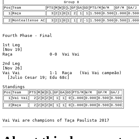
Group 8
Pos
Team
PTS
M
W
D
L
GF
GA
GD
PTS/M
W/M
GF/M
GA/J
1
Raça
3
2
1
0
1
2
1
1
1.500
0.500
1.000
0.500
2
Montealtense AC
3
2
1
0
1
1
2
-1
1.500
0.500
0.500
1.000
Fourth Phase - Final

1st Leg

[Nov 19]

Raça               0-0  Vai Vai 

2nd Leg

[Nov 26]

Vai Vai            1-1  Raça   (Vai Vai campeão)

  [Julio Cesar 19; Edu 68c]

Pos
Team
PTS
M
W
D
L
GF
GA
GD
PTS/M
W/M
GF/M
GA/J
1
Vai Vai
2
2
0
2
0
1
1
0
1.000
0.000
0.500
0.500
2
Raça
2
2
0
2
0
1
1
0
1.000
0.000
0.500
0.500