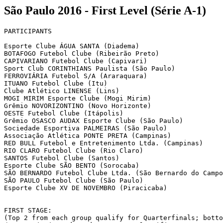
São Paulo 2016 - First Level (Série A-1)
PARTICIPANTS

Esporte Clube ÁGUA SANTA (Diadema)

BOTAFOGO Futebol Clube (Ribeirão Preto)

CAPIVARIANO Futebol Clube (Capivari)

Sport Club CORINTHIANS Paulista (São Paulo) 

FERROVIÁRIA Futebol S/A (Araraquara)

ITUANO Futebol Clube (Itu)       

Clube Atlético LINENSE (Lins)

MOGI MIRIM Esporte Clube (Mogi Mirim)

Grêmio NOVORIZONTINO (Novo Horizonte)

OESTE Futebol Clube (Itápolis)

Grêmio OSASCO AUDAX Esporte Clube (São Paulo)

Sociedade Esportiva PALMEIRAS (São Paulo)

Associação Atlética PONTE PRETA (Campinas)

RED BULL Futebol e Entretenimento Ltda. (Campinas)

RIO CLARO Futebol Clube (Rio Claro)

SANTOS Futebol Clube (Santos)

Esporte Clube SÃO BENTO (Sorocaba)

SÃO BERNARDO Futebol Clube Ltda. (São Bernardo do Campo
SÃO PAULO Futebol Clube (São Paulo)

Esporte Clube XV DE NOVEMBRO (Piracicaba)

FIRST STAGE:

(Top 2 from each group qualify for Quarterfinals; botto