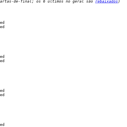
artas-de-final; os 6 últimos no geral são 
rebaixados
)