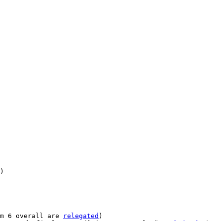
)

m 6 overall are 
relegated