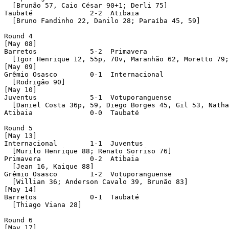
  [Brunão 57, Caio César 90+1; Derli 75]

Taubaté              2-2  Atibaia 

  [Bruno Fandinho 22, Danilo 28; Paraíba 45, 59]

Round 4 

[May 08]

Barretos             5-2  Primavera 

  [Igor Henrique 12, 55p, 70v, Maranhão 62, Moretto 79;
[May 09]

Grêmio Osasco        0-1  Internacional 

  [Rodrigão 90]

[May 10]

Juventus             5-1  Votuporanguense 

  [Daniel Costa 36p, 59, Diego Borges 45, Gil 53, Natha
Atibaia              0-0  Taubaté 

Round 5 

[May 13]

Internacional        1-1  Juventus 

  [Murilo Henrique 88; Renato Sorriso 76]

Primavera            0-2  Atibaia 

  [Jean 16, Kaique 88]

Grêmio Osasco        1-2  Votuporanguense 

  [Willian 36; Anderson Cavalo 39, Brunão 83]

[May 14]

Barretos             0-1  Taubaté 

  [Thiago Viana 28]

Round 6 

[May 17]
