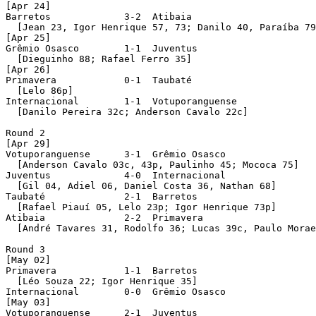
[Apr 24]

Barretos             3-2  Atibaia 

  [Jean 23, Igor Henrique 57, 73; Danilo 40, Paraíba 79
[Apr 25]

Grêmio Osasco        1-1  Juventus 

  [Dieguinho 88; Rafael Ferro 35]

[Apr 26]

Primavera            0-1  Taubaté 

  [Lelo 86p]

Internacional        1-1  Votuporanguense 

  [Danilo Pereira 32c; Anderson Cavalo 22c]

Round 2 

[Apr 29]

Votuporanguense      3-1  Grêmio Osasco 

  [Anderson Cavalo 03c, 43p, Paulinho 45; Mococa 75]

Juventus             4-0  Internacional 

  [Gil 04, Adiel 06, Daniel Costa 36, Nathan 68]

Taubaté              2-1  Barretos 

  [Rafael Piauí 05, Lelo 23p; Igor Henrique 73p]

Atibaia              2-2  Primavera 

  [André Tavares 31, Rodolfo 36; Lucas 39c, Paulo Morae
Round 3 

[May 02]

Primavera            1-1  Barretos 

  [Léo Souza 22; Igor Henrique 35]

Internacional        0-0  Grêmio Osasco 

[May 03]

Votuporanguense      2-1  Juventus 
