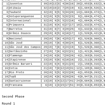
1
Juventus
39
19
12
3
4
36
16
20
2,053
0,632
1,
2
Atibaia
32
19
10
2
7
25
19
6
1,684
0,526
1,
3
Taubaté
32
19
9
5
5
34
20
14
1,684
0,474
1,
4
Votuporanguense
32
19
9
5
5
32
23
9
1,684
0,474
1,
5
Internacional
32
19
9
5
5
22
18
4
1,684
0,474
1,
6
Primavera
31
19
9
4
6
27
17
10
1,632
0,474
1,
7
Barretos
31
19
8
7
4
29
25
4
1,632
0,421
1,
8
Grêmio Osasco
29
19
8
5
6
18
17
1
1,526
0,421
0,
9
Nacional
29
19
7
8
4
25
17
8
1,526
0,368
1,
10
São José
29
19
7
8
4
30
24
6
1,526
0,368
1,
11
São José dos Campos
29
19
7
8
4
24
19
5
1,526
0,368
1,
12
Sertãozinho
27
19
7
6
6
22
21
1
1,421
0,368
1,
13
Flamengo
24
19
6
6
7
20
26
-6
1,263
0,316
1,
14
Itapirense
23
19
5
8
6
18
16
2
1,211
0,263
0,
15
Grêmio Barueri
22
19
6
4
9
21
23
-2
1,158
0,316
1,
16
Cotia
21
19
7
0
12
19
31
-12
1,105
0,368
1,
17
Rio Preto
20
19
5
5
9
22
28
-6
1,053
0,263
1,
18
Tupã
18
19
4
6
9
20
26
-6
0,947
0,211
1,
19
Santacruzense
13
19
3
4
12
17
41
-24
0,684
0,158
0,
20
Francana
6
19
1
3
15
17
51
-34
0,316
0,053
0,
Second Phase

Round 1 
