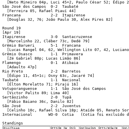
Pos
Team
PTS
M
W
D
L
GF
GA
GD
PTS/M
W/M
GF