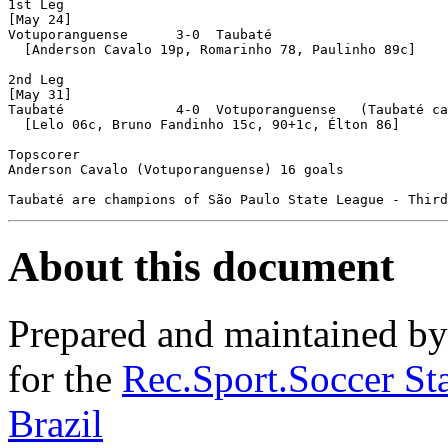
1st Leg

[May 24]

Votuporanguense      3-0  Taubaté 

  [Anderson Cavalo 19p, Romarinho 78, Paulinho 89c]

2nd Leg

[May 31]

Taubaté              4-0  Votuporanguense   (Taubaté ca
  [Lelo 06c, Bruno Fandinho 15c, 90+1c, Élton 86]

Topscorer

Anderson Cavalo (Votuporanguense) 16 goals

About this document
Prepared and maintained b
for the
Rec.Sport.Soccer Sta
Brazil