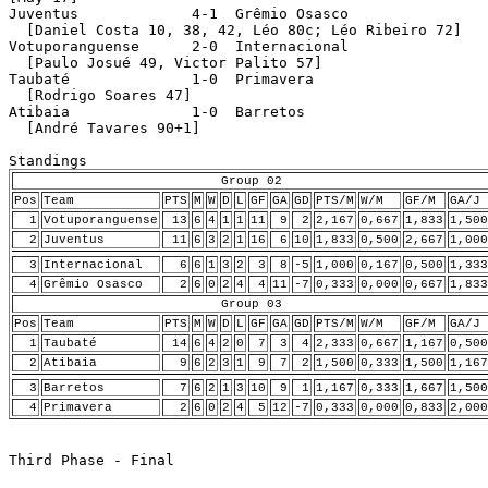
Juventus             4-1  Grêmio Osasco 

  [Daniel Costa 10, 38, 42, Léo 80c; Léo Ribeiro 72]

Votuporanguense      2-0  Internacional 

  [Paulo Josué 49, Victor Palito 57]

Taubaté              1-0  Primavera 

  [Rodrigo Soares 47]

Atibaia              1-0  Barretos 

  [André Tavares 90+1]

Group 02
Pos
Team
PTS
M
W
D
L
GF
GA
GD
PTS/M
W/M
GF/M
GA/J
1
Votuporanguense
13
6
4
1
1
11
9
2
2,167
0,667
1,833
1,500
2
Juventus
11
6
3
2
1
16
6
10
1,833
0,500
2,667
1,000
3
Internacional
6
6
1
3
2
3
8
-5
1,000
0,167
0,500
1,333
4
Grêmio Osasco
2
6
0
2
4
4
11
-7
0,333
0,000
0,667
1,833
Group 03
Pos
Team
PTS
M
W
D
L
GF
GA
GD
PTS/M
W/M
GF/M
GA/J
1
Taubaté
14
6
4
2
0
7
3
4
2,333
0,667
1,167
0,500
2
Atibaia
9
6
2
3
1
9
7
2
1,500
0,333
1,500
1,167
3
Barretos
7
6
2
1
3
10
9
1
1,167
0,333
1,667
1,500
4
Primavera
2
6
0
2
4
5
12
-7
0,333
0,000
0,833
2,000
Third Phase - Final
