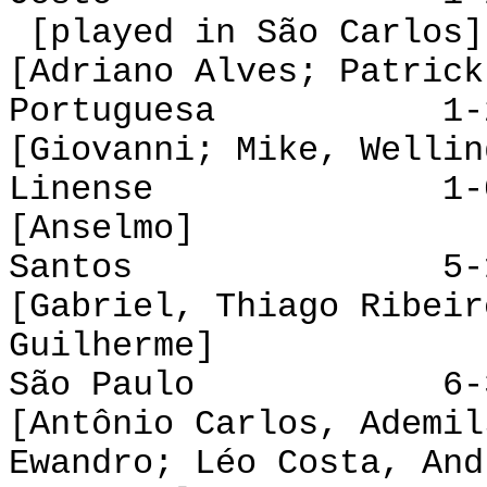
[played in São Carlos]
[Adriano Alves; Patrick
Portuguesa 1-2 
[Giovanni; Mike, Wellin
Linense 1-0 B
[Anselmo]
Santos 5-1 Co
[Gabriel, Thiago Ribeir
Guilherme]
São Paulo 6-3 
[Antônio Carlos, Ademil
Ewandro; Léo Costa, And