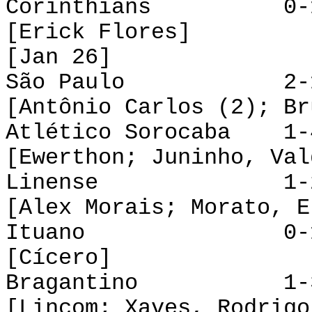
Corinthians 0-1 
[Erick Flores]
[Jan 26]
São Paulo 2-1
[Antônio Carlos (2); Br
Atlético Sorocaba 1
[Ewerthon; Juninho, Val
Linense 1-2 M
[Alex Morais; Morato, E
Ituano 0-1 
[Cícero]
Bragantino 1-3 
[Lincom; Xaves, Rodrigo