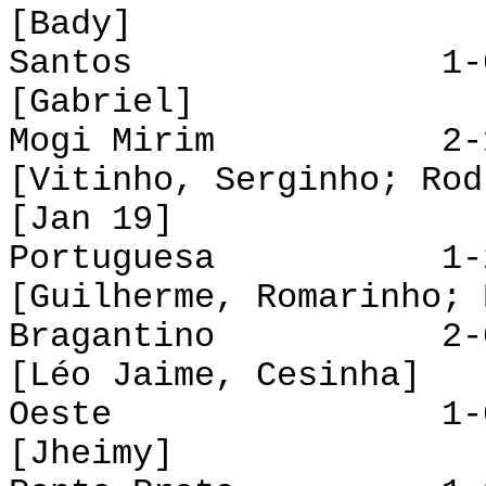
[Bady]
Santos 1-0 XV 
[Gabriel]
Mogi Mirim 2-1 
[Vitinho, Serginho; Rod
[Jan 19]
Portuguesa 1-2 
[Guilherme, Romarinho; 
Bragantino 2-0 
[Léo Jaime, Cesinha]
Oeste 1-0 Pe
[Jheimy]