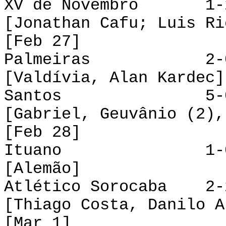
XV de Novembro 1-2
[Jonathan Cafu; Luis Ri
[Feb 27]
Palmeiras 2-0 S
[Valdívia, Alan Kardec]
Santos 5-0 Br
[Gabriel, Geuvânio (2),
[Feb 28]
Ituano 1-0 L
[Alemão]
Atlético Sorocaba 2-
[Thiago Costa, Danilo A
[Mar 1]