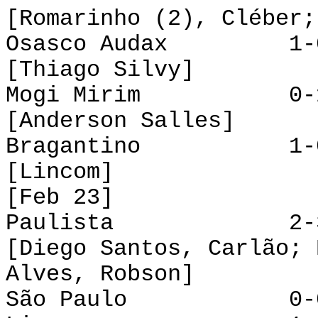
[Romarinho (2), Cléber;
Osasco Audax 1-
[Thiago Silvy]
Mogi Mirim 0-1
[Anderson Salles]
Bragantino 1-0 X
[Lincom]
[Feb 23]
Paulista 2-3 At
[Diego Santos, Carlão; 
Alves, Robson]
São Paulo 0-0 