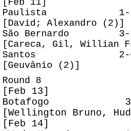
[Feb 11]
Paulista 1-2 P
[David; Alexandro (2)]
São Bernardo 3-1 
[Careca, Gil, Willian F
Santos 2-0 C
[Geuvânio (2)]
Round 8
[Feb 13]
Botafogo 3-1 
[Wellington Bruno, Hud
[Feb 14]