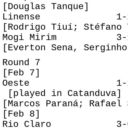
[Douglas Tanque]
Linense 1-2 
[Rodrigo Tiuí; Stéfano 
Mogi Mirim 3-1 O
[Everton Sena, Serginho
Round 7
[Feb 7]
Oeste 1
[played in Catanduva]
[Marcos Paraná; Rafael 
[Feb 8]
Rio Claro 3-0 X