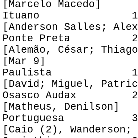
[Marcelo Macedo]
Ituano 1-1 Atl
[Anderson Salles; Alex
Ponte Preta 2-1
[Alemão, César; Thiago
[Mar 9]
Paulista 1-3 
[David; Miguel, Patric
Osasco Audax 2-0
[Matheus, Denilson]
Portuguesa 3-1
[Caio (2), Wanderson; 