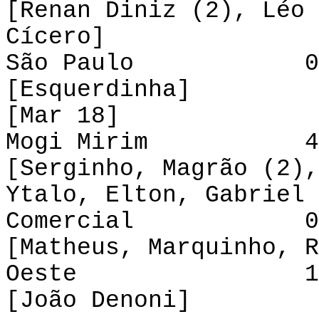
[Renan Diniz (2), Léo 
Cícero]
São Paulo 0-1
[Esquerdinha]
[Mar 18]
Mogi Mirim 4-4
[Serginho, Magrão (2),
Ytalo, Elton, Gabriel 
Comercial 0-3 
[Matheus, Marquinho, R
Oeste 1-0 P
[João Denoni]