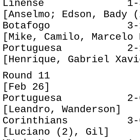
Linense 1-3 Sã
[Anselmo; Edson, Bady (
Botafogo 3-1 P
[Mike, Camilo, Marcelo 
Portuguesa 2-1 
[Henrique, Gabriel Xavi
Round 11
[Feb 26]
Portuguesa 2-0 
[Leandro, Wanderson]
Corinthians 3-0 
[Luciano (2), Gil]