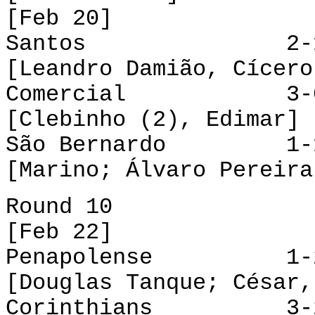
[Feb 20]
Santos 2-1 Atl
[Leandro Damião, Cícero
Comercial 3-0 
[Clebinho (2), Edimar]
São Bernardo 1-1
[Marino; Álvaro Pereira
Round 10
[Feb 22]
Penapolense 1-2 
[Douglas Tanque; César,
Corinthians 3-2 