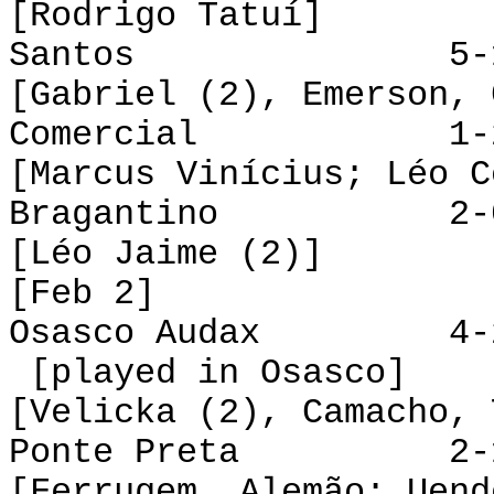
[Rodrigo Tatuí]
Santos 5-1 B
[Gabriel (2), Emerson, 
Comercial 1-2 
[Marcus Vinícius; Léo C
Bragantino 2-0 A
[Léo Jaime (2)]
[Feb 2]
Osasco Audax 
[played in Osasco]
[Velicka (2), Camacho, 
Ponte Preta 2-1 
[Ferrugem, Alemão; Uend