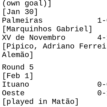
(own goal)]
[Jan 30]
Palmeiras 1-0 P
[Marquinhos Gabriel]
XV de Novembro 4-1
[Pipico, Adriano Ferrei
Alemão]
Round 5
[Feb 1]
Ituano 0-0 Sã
Oeste 0-
[played in Matão]