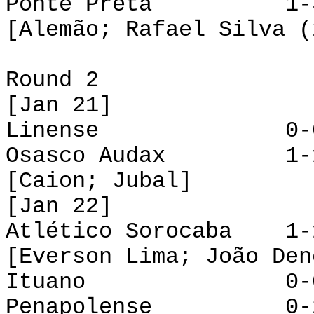
Ponte Preta 1-3
[Alemão; Rafael Silva (
Round 2
[Jan 21]
Linense 0-0 R
Osasco Audax 1-1
[Caion; Jubal]
[Jan 22]
Atlético Sorocaba 1
[Everson Lima; João Den
Ituano 0-0 Po
Penapolense 0-2 