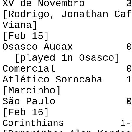
XV de Novembro 3
[Rodrigo, Jonathan Caf
Viana]
[Feb 15]
Osasco Auda
[played in Osasco]
Comercial 0-0 
Atlético Sorocaba 1
[Marcinho]
São Paulo 0-0 
[Feb 16]
Corinthians 1-1 