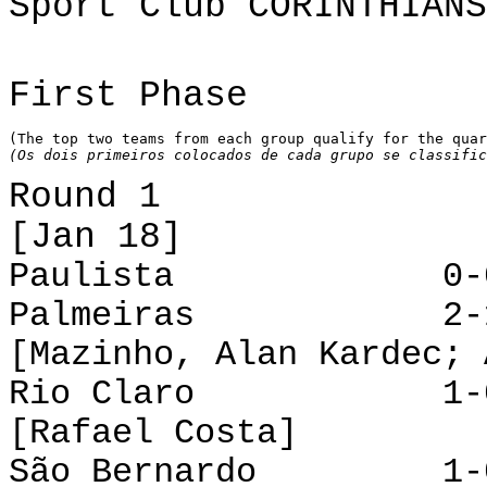
Sport Club CORINTHIANS
First Phase
(
The
top two teams
from each
group qualify
for
the quar
(Os dois primeiros colocados de cada grupo se classific
Round 1
[Jan 18]
Paulista 0-0 O
Palmeiras 2-1 
[Mazinho, Alan Kardec; 
Rio Claro 1-0 At
[Rafael Costa]
São Bernardo 1-0