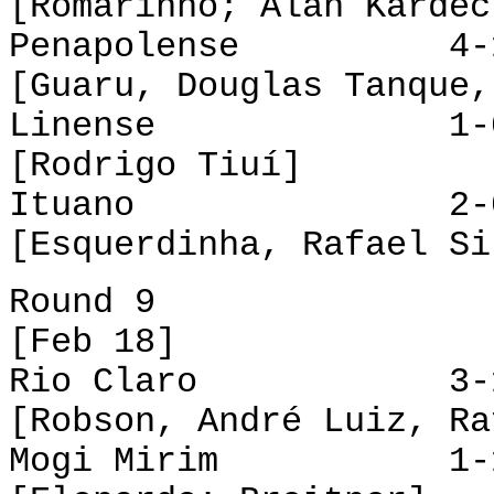
[Romarinho; Alan Kardec
Penapolense 4-1
[Guaru, Douglas Tanque,
Linense 1-0 P
[Rodrigo Tiuí]
Ituano 2-0 Br
[Esquerdinha, Rafael Si
Round 9
[Feb 18]
Rio Claro 3-1 
[Robson, André Luiz, Ra
Mogi Mirim 1-1 X