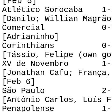
[Feb 5]
Atlético Sorocaba 1-
[Danilo; Willian Magrão
Comercial 0-1 P
[Adrianinho]
Corinthians 0-2 
[Tássio, Felipe (own go
XV de Novembro 1-2
[Jonathan Cafu; França,
[Feb 6]
São Paulo 2-0 
[Antônio Carlos, Luís F
Penapolense 1-0 