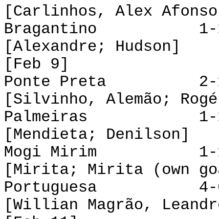
[Carlinhos, Alex Afonso
Bragantino 1-1 
[Alexandre; Hudson]
[Feb 9]
Ponte Preta 2-1 
[Silvinho, Alemão; Rogé
Palmeiras 1-1 O
[Mendieta; Denilson]
Mogi Mirim 1-1 
[Mirita; Mirita (own go
Portuguesa 4-0
[Willian Magrão, Leandr