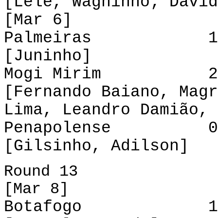
[Lelê, Wagninho; David
[Mar 6]
Palmeiras 1-0 
[Juninho]
Mogi Mirim 2-5
[Fernando Baiano, Magr
Lima, Leandro Damião, 
Penapolense 0-2 
[Gilsinho, Adilson]
Round 13
[Mar 8]
Botafogo 1-0 