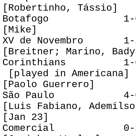
[Robertinho, Tássio]
Botafogo 1-0 P
[Mike]
XV de Novembro 1-2
[Breitner; Marino, Bady
Corinthians
[played in Americana]
[Paolo Guerrero]
São Paulo 4-0 M
[Luis Fabiano, Ademilso
[Jan 23]
Comercial 0-2 