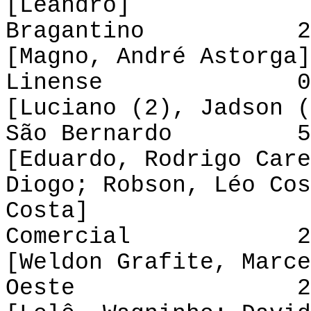
[Leandro]
Bragantino 2-0 
[Magno, André Astorga]
Linense 0-4 C
[Luciano (2), Jadson (
São Bernardo 5-
[Eduardo, Rodrigo Care
Diogo; Robson, Léo Cos
Costa]
Comercial 2-0
[Weldon Grafite, Marce
Oeste 2-1 P