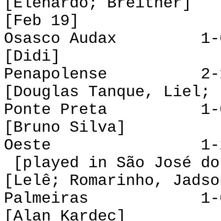
[Elenardo; Breitner]
[Feb 19]
Osasco Audax 1-0
[Didi]
Penapolense 2-1 
[Douglas Tanque, Liel; 
Ponte Preta 1-0
[Bruno Silva]
Oeste 1-2 
[played in São José do
[Lelê; Romarinho, Jadso
Palmeiras 1-0 
[Alan Kardec]