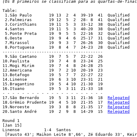
(Os 8 primeiros se classificam para as quartas-de-final
Table:

 1.São Paulo	   19 13  2  4  39-19  41  Qualified

 2.Palmeiras	   19 12  5  2  28- 8  41  Qualified

 3.Corinthians	   19 11  5  3  33-12  38  Qualified

 4.Santos	   19 11  5  3  40-20  38  Qualified

 5.Ponte Preta	   19  9  5  5  22-16  32  Qualified

 6.Oeste	   19  9  4  6  25-17  31  Qualified

 7.Mirassol	   19  9  3  7  26-26  30  Qualified

 8.Portuguesa	   19  8  4  7  24-23  28  Qualified

-----------------------------------------

 9.São Caetano	   19  7  5  7  22-22  26

10.Paulista	   19  7  4  8  23-24  25

11.Mogi Mirim	   19  7  4  8  24-28  25

12.Americana	   19  7  2 10  20-19  23

13.Botafogo	   19  5  7  7  22-27  22

14.Linense	   19  6  3 10  23-31  21

15.Bragantino	   19  5  4 10  21-30  19

16.Ituano	   19  5  3 11  21-33  18

- - - - - - - - - - - - - - - - - - - - -

17.São Bernardo	   19  5  3 11  21-36  18  
Relegated
18.Grêmio Prudente 19  4  5 10  21-35  17  
Relegated
19.Noroeste	   19  3  8  8  21-35  17  
Relegated
20.Santo André	   19  2  9  8  14-29  15  
Relegated