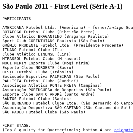
São Paulo 2011 - First Level (Série A-1)
PARTICIPANTS

AMERICANA Futebol Ltda. (Americana) - former/
antigo
 Gua
BOTAFOGO Futebol Clube (Ribeirão Preto)

Clube Atlético BRAGANTINO (Bragança Paulista)

Sport Club CORINTHIANS Paulista (São Paulo) 

GRÊMIO PRUDENTE Futebol Ltda. (Presidente Prudente)

ITUANO Futebol Clube (Itu)       

Clube Atlético LINENSE (Lins)

MIRASSOL Futebol Clube (Mirassol)

MOGI MIRIM Esporte Clube (Mogi Mirim)

Esporte Clube NOROESTE (Bauru)

OESTE Futebol Clube (Itápolis)

Sociedade Esportiva PALMEIRAS (São Paulo)

PAULISTA Futebol Clube (Jundiaí)

Associação Atlética PONTE PRETA (Campinas)

Associação PORTUGUESA de Desportos (São Paulo)

Esporte Clube SANTO ANDRÉ (Santo André)

SANTOS Futebol Clube (Santos)

SÃO BERNARDO Futebol Clube Ltda. (São Bernardo do Campo
Associação Desportiva SÃO CAETANO (São Caetano do Sul)

SÃO PAULO Futebol Clube (São Paulo)

FIRST STAGE:

(Top 8 qualify for Quarterfinals; bottom 4 are 
relegate