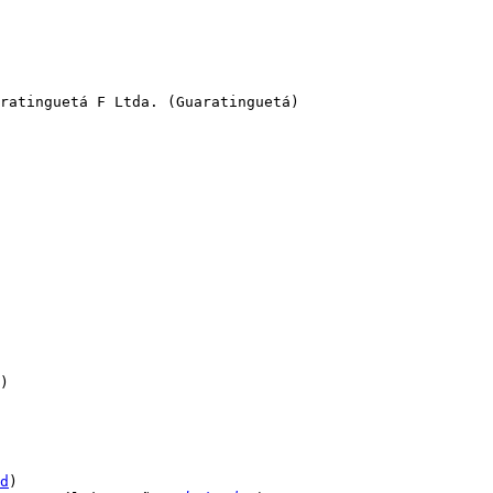
ratinguetá F Ltda. (Guaratinguetá)

)

d