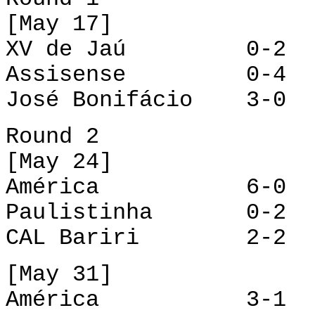
[May 17]
XV de Jaú 0-2 
Assisense 0-4 Pa
José Bonifácio 3-0 
Round 2
[May 24]
América 6-0 As
Paulistinha 0-2 J
CAL Bariri 2-2 R
[May 31]
América 3-1 Jos