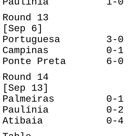
Paulínia 1-0 A
Round 13
[Sep 6]
Portuguesa 3-0 
Campinas 0-1 P
Ponte Preta 6-0 
Round 14
[Sep 13]
Palmeiras 0-1 P
Paulínia 0-2 C
Atibaia 0-4 Po