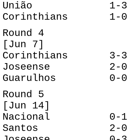
União 1-3 Na
Corinthians 1-0 G
Round 4
[Jun 7]
Corinthians 3-3
Joseense 2-0 N
Guarulhos 0-0 
Round 5
[Jun 14]
Nacional 0-1 G
Santos 2-0 U
Joseense 0-3 Co