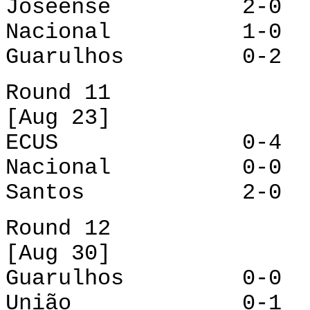
Joseense 2-0 
Nacional 1-0 
Guarulhos 0-2 Co
Round 11
[Aug 23]
ECUS 0-4 Cor
Nacional 0-0 J
Santos 2-0 Gu
Round 12
[Aug 30]
Guarulhos 0-0 N
União 0-1 S