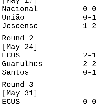
[May 17]
Nacional 0-0 
União 0-1 Gu
Joseense 1-2 S
Round 2
[May 24]
ECUS 2-1 U
Guarulhos 2-2 J
Santos 0-1 Cor
Round 3
[May 31]
ECUS 0-0 Jo