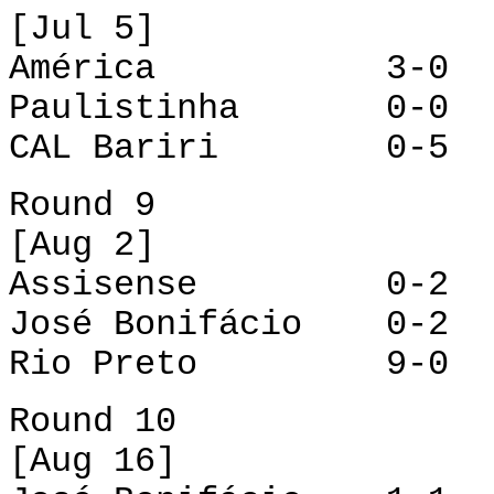
[Jul 5]
América 3-0 XV
Paulistinha 0-0 A
CAL Bariri 0-5 Jo
Round 9
[Aug 2]
Assisense 0-2 A
José Bonifácio 0-2 
Rio Preto 9-0 C
Round 10
[Aug 16]