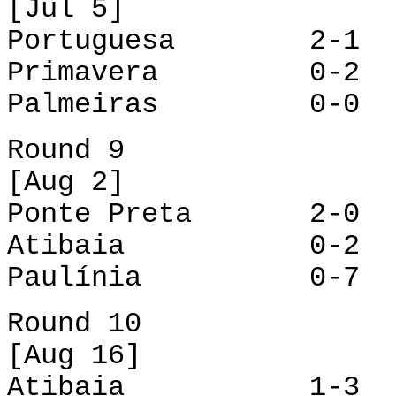
[Jul 5]
Portuguesa 2-1 
Primavera 0-2 Po
Palmeiras 0-0 A
Round 9
[Aug 2]
Ponte Preta 2-0 P
Atibaia 0-2 Pr
Paulínia 0-7 P
Round 10
[Aug 16]
Atibaia 1-3 Po