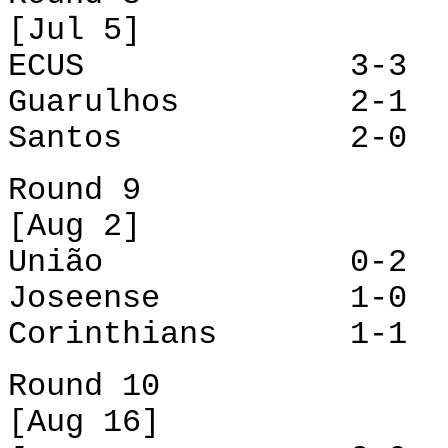
[Jul 5]
ECUS 3-3 Na
Guarulhos 2-1 
Santos 2-0 Jo
Round 9
[Aug 2]
União 0-2 
Joseense 1-0 G
Corinthians 1-1 
Round 10
[Aug 16]