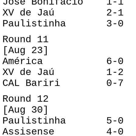
José Bonifácio 1-1
XV de Jaú 2-1 A
Paulistinha 3-0 R
Round 11
[Aug 23]
América 6-0 Ri
XV de Jaú 1-2 Jo
CAL Bariri 0-7 P
Round 12
[Aug 30]
Paulistinha 5-0 X
Assisense 4-0 C