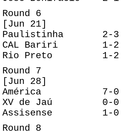
Round 6
[Jun 21]
Paulistinha 2-3 
CAL Bariri 1-2 X
Rio Preto 1-2 A
Round 7
[Jun 28]
América 7-0 CA
XV de Jaú 0-0 R
Assisense 1-0 Jo
Round 8