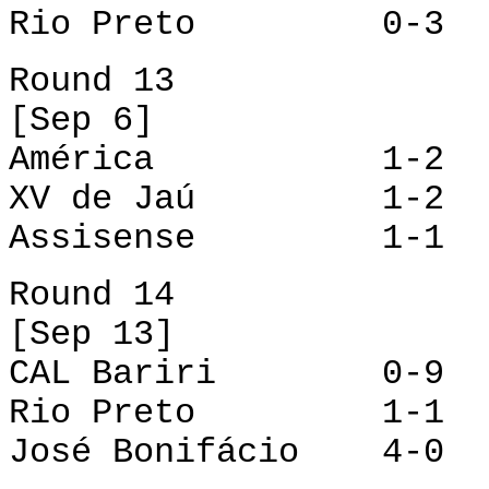
Rio Preto 0-3 Jo
Round 13
[Sep 6]
América 1-2 Pa
XV de Jaú 1-2 C
Assisense 1-1 R
Round 14
[Sep 13]
CAL Bariri 0-9 
Rio Preto 1-1 X
José Bonifácio 4-0 