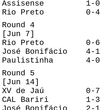
Assisense 1-0 X
Rio Preto 0-4 Pa
Round 4
[Jun 7]
Rio Preto 0-6 A
José Bonifácio 4-1 
Paulistinha 4-0 C
Round 5
[Jun 14]
XV de Jaú 0-7 P
CAL Bariri 1-3 A
José Bonifácio 2-1 