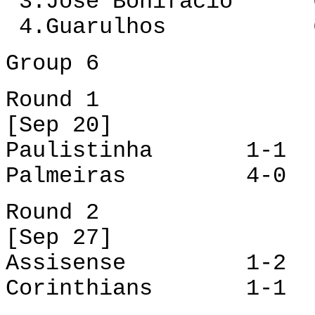
3.José Bonifácio 
4.Guarulhos 6 
Group 6
Round 1
[Sep 20]
Paulistinha 1-1 C
Palmeiras 4-0 A
Round 2
[Sep 27]
Assisense 1-2 Pa
Corinthians 1-1 P