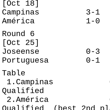
[Oct 18]
Campinas 3-1 J
América 1-0 Po
Round 6
[Oct 25]
Joseense 0-3 A
Portuguesa 0-1 C
Table
1.Campinas 6 4
Qualified
2.América 6 4
Qualified (best 2nd pl