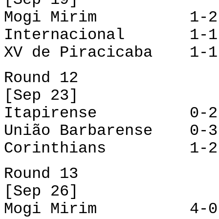
Mogi Mirim 1-2 C
Internacional 1-1
XV de Piracicaba 1-
Round 12
[Sep 23]
Itapirense 0-2 I
União Barbarense 0-3
Corinthians 1-2 
Round 13
[Sep 26]
Mogi Mirim 4-0 I