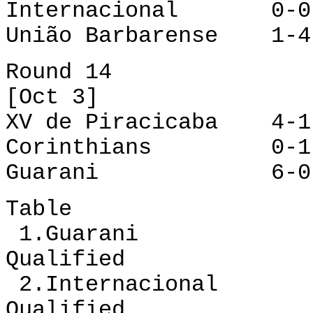
Internacional 0-0 
União Barbarense 1-4
Round 14
[Oct 3]
XV de Piracicaba 4-
Corinthians 0-1 I
Guarani 6-0 Uni
Table
1.Guarani 12 
Qualified
2.Internacional 
Qualified