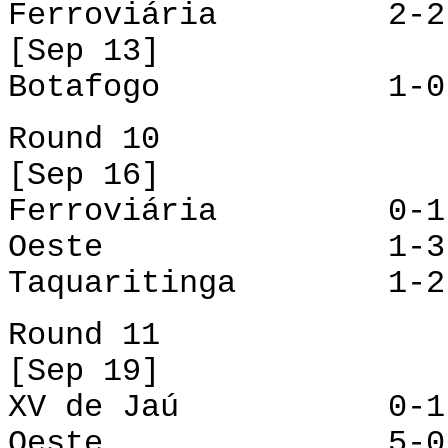
Ferroviária 2-2 T
[Sep 13]
Botafogo 1-0 S
Round 10
[Sep 16]
Ferroviária 0-1 
Oeste 1-3 Ri
Taquaritinga 1-2 
Round 11
[Sep 19]
XV de Jaú 0-1 
Oeste 5-0 Fer