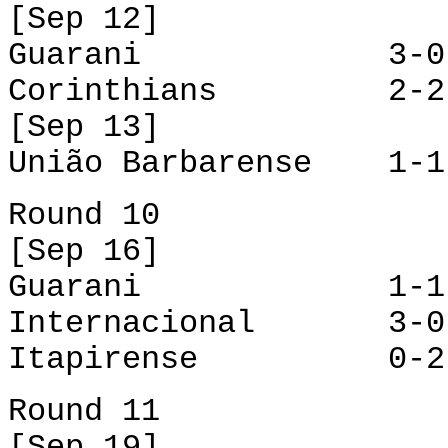
[Sep 12]
Guarani 3-0 It
Corinthians 2-2 X
[Sep 13]
União Barbarense 1-
Round 10
[Sep 16]
Guarani 1-1 Mo
Internacional 3-0 
Itapirense 0-2 C
Round 11
[Sep 19]