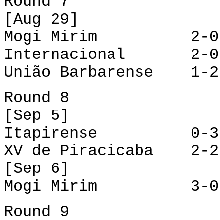
Round 7
[Aug 29]
Mogi Mirim 2-0 XV
Internacional 2-0 
União Barbarense 1-
Round 8
[Sep 5]
Itapirense 0-3 Un
XV de Piracicaba 2-
[Sep 6]
Mogi Mirim 3-0 I
Round 9