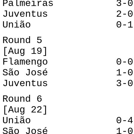
Palmeiras 3-0 B
Juventus 2-0 F
União 0-1 Sã
Round 5
[Aug 19]
Flamengo 0-0 
São José 1-0 Gu
Juventus 3-0 P
Round 6
[Aug 22]
União 0-4 Br
São José 1-0 F