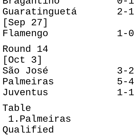
Bragantino 0-1
Guaratinguetá 2-1
[Sep 27]
Flamengo 1-0 S
Round 14
[Oct 3]
São José 3-2 B
Palmeiras 5-4 
Juventus 1-1 Gu
Table
1.Palmeiras 12
Qualified