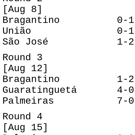
[Aug 8]
Bragantino 0-1 G
União 0-1 Ju
São José 1-2 P
Round 3
[Aug 12]
Bragantino 1-2 
Guaratinguetá 4-0
Palmeiras 7-0 
Round 4
[Aug 15]