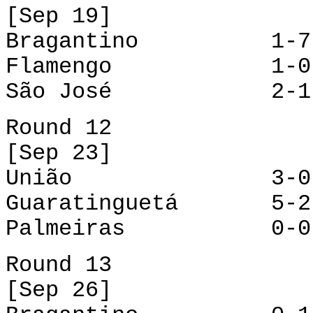
[Sep 19]
Bragantino 1-7 
Flamengo 1-0 J
São José 2-1 
Round 12
[Sep 23]
União 3-0 Fl
Guaratinguetá 5-2
Palmeiras 0-0 
Round 13
[Sep 26]