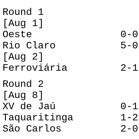
Round 1
[Aug 1]
Oeste 0-0 XV
Rio Claro 5-0 T
[Aug 2]
Ferroviária 2-1 
Round 2
[Aug 8]
XV de Jaú 0-1 R
Taquaritinga 1-2 
São Carlos 2-0 