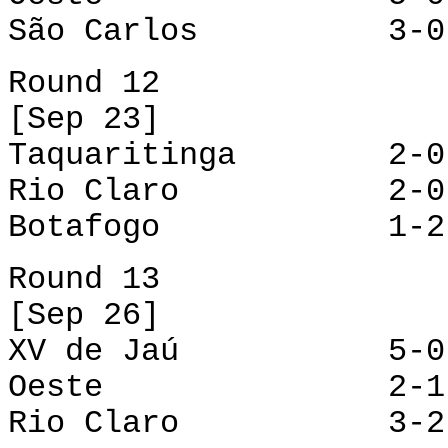
São Carlos 3-0 T
Round 12
[Sep 23]
Taquaritinga 2-0
Rio Claro 2-0 S
Botafogo 1-2 Fe
Round 13
[Sep 26]
XV de Jaú 5-0 T
Oeste 2-1 Sã
Rio Claro 3-2 