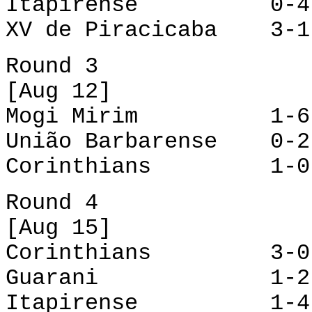
Itapirense 0-4 
XV de Piracicaba 3-1
Round 3
[Aug 12]
Mogi Mirim 1-6 
União Barbarense 0-2
Corinthians 1-0 
Round 4
[Aug 15]
Corinthians 3-0 
Guarani 1-2 In
Itapirense 1-4 XV