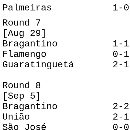
Palmeiras 1-0 Gu
Round 7
[Aug 29]
Bragantino 1-1 
Flamengo 0-1 P
Guaratinguetá 2-1
Round 8
[Sep 5]
Bragantino 2-2 
União 2-1 Gua
São José 0-0 J