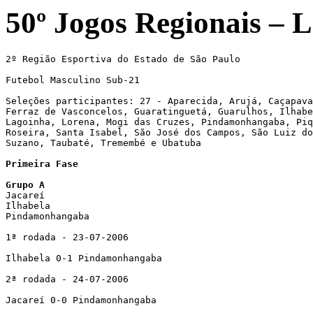
50º Jogos Regionais – L
2º Região Esportiva do Estado de São Paulo

Futebol Masculino Sub-21

Seleções participantes: 27 - Aparecida, Arujá, Caçapava
Ferraz de Vasconcelos, Guaratinguetá, Guarulhos, Ilhabe
Lagoinha, Lorena, Mogi das Cruzes, Pindamonhangaba, Piq
Roseira, Santa Isabel, São José dos Campos, São Luiz do
Suzano, Taubaté, Tremembé e Ubatuba

Primeira Fase
Grupo A

Jacareí

Ilhabela

Pindamonhangaba

1ª rodada - 23-07-2006 

Ilhabela 0-1 Pindamonhangaba

2ª rodada - 24-07-2006 

Jacareí 0-0 Pindamonhangaba
