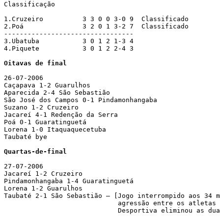
Classificação 

1.Cruzeiro          3 3 0 0 3-0 9  Classificado

2.Poá               3 2 0 1 3-2 7  Classificado

---------------------------------

3.Ubatuba           3 0 1 2 1-3 4

4.Piquete           3 0 1 2 2-4 3 

Oitavas de final
26-07-2006 

Caçapava 1-2 Guarulhos

Aparecida 2-4 São Sebastião

São José dos Campos 0-1 Pindamonhangaba

Suzano 1-2 Cruzeiro

Jacareí 4-1 Redenção da Serra

Poá 0-1 Guaratinguetá

Lorena 1-0 Itaquaquecetuba

Taubaté bye

Quartas-de-final
27-07-2006

Jacareí 1-2 Cruzeiro

Pindamonhangaba 1-4 Guaratinguetá

Lorena 1-2 Guarulhos

Taubaté 2-1 São Sebastião – [Jogo interrompido aos 34 m
                             agressão entre os atletas 
                             Desportiva eliminou as dua