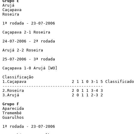
Grupo E

Arujá

Caçapava

Roseira

1ª rodada - 23-07-2006 

Caçapava 2-1 Roseira

24-07-2006 - 2ª rodada

Arujá 2-2 Roseira

25-07-2006 - 3ª rodada

Caçapava 1-0 Arujá [WO]

Classificação

1.Caçapava                   2 1 1 0 3-1 5 Classificado

------------------------------------------

2.Roseira                    2 0 1 1 3-4 3

3.Arujá                      2 0 1 1 2-3 2

Grupo F

Aparecida

Tremembé

Guarulhos 

1ª rodada - 23-07-2006 
