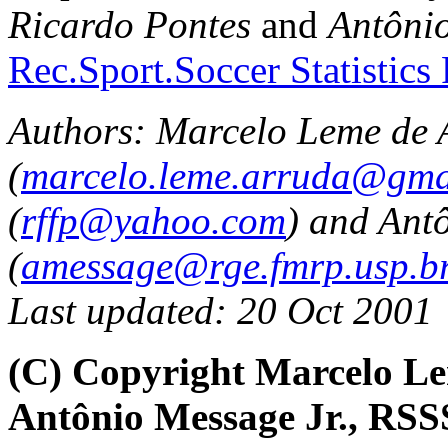
Ricardo Pontes
and
Antônio
Rec.Sport.Soccer Statistics
Authors: Marcelo Leme de 
(
marcelo.leme.arruda@gma
(
rffp@yahoo.com
) and Ant
(
amessage@rge.fmrp.usp.b
Last updated: 20 Oct 2001
(C) Copyright Marcelo Le
Antônio Message Jr., RSS