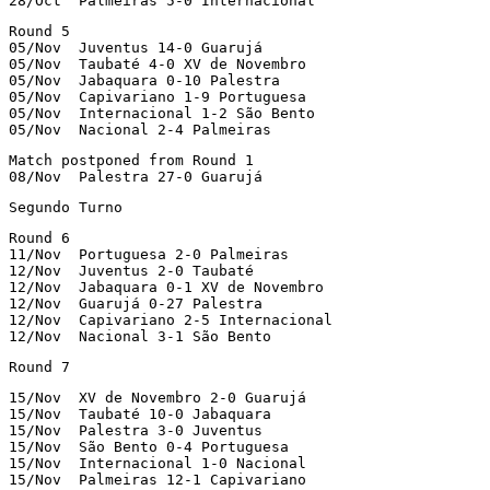
28/Oct	Palmeiras 5-0 Internacional
Round 5

05/Nov	Juventus 14-0 Guarujá

05/Nov	Taubaté 4-0 XV de Novembro

05/Nov	Jabaquara 0-10 Palestra

05/Nov	Capivariano 1-9 Portuguesa

05/Nov	Internacional 1-2 São Bento

05/Nov	Nacional 2-4 Palmeiras
Match postponed from Round 1

08/Nov	Palestra 27-0 Guarujá
Segundo Turno
Round 6

11/Nov	Portuguesa 2-0 Palmeiras

12/Nov	Juventus 2-0 Taubaté

12/Nov	Jabaquara 0-1 XV de Novembro

12/Nov	Guarujá 0-27 Palestra

12/Nov	Capivariano 2-5 Internacional

12/Nov	Nacional 3-1 São Bento
Round 7
15/Nov	XV de Novembro 2-0 Guarujá

15/Nov	Taubaté 10-0 Jabaquara

15/Nov	Palestra 3-0 Juventus

15/Nov	São Bento 0-4 Portuguesa

15/Nov	Internacional 1-0 Nacional

15/Nov	Palmeiras 12-1 Capivariano