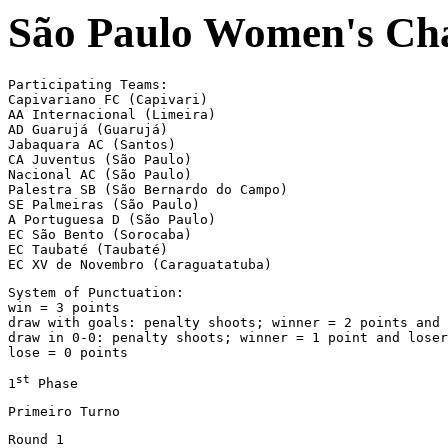
São Paulo Women's Ch
Participating Teams:

Capivariano FC (Capivari)

AA Internacional (Limeira)

AD Guarujá (Guarujá)

Jabaquara AC (Santos)

CA Juventus (São Paulo)

Nacional AC (São Paulo)

Palestra SB (São Bernardo do Campo)

SE Palmeiras (São Paulo)

A Portuguesa D (São Paulo)

EC São Bento (Sorocaba)

EC Taubaté (Taubaté)

EC XV de Novembro (Caraguatatuba)
System of Punctuation:

win = 3 points

draw with goals: penalty shoots; winner = 2 points and 
draw in 0-0: penalty shoots; winner = 1 point and loser
lose = 0 points
st
1
 Phase
Primeiro Turno
Round 1
