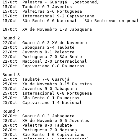
15/Oct	Palestra - Guarujá  [postponed]

15/Oct	Taubaté 0-7 Juventus

15/Oct	Palmeiras 2-6 Portuguesa

15/Oct	Internacional 9-2 Capivariano

15/Oct 	São Bento 0-0 Nacional  [São Bento won on pen
19/Oct	XV de Novembro 1-3 Jabaquara
Round 2

22/Oct	Guarujá 0-3 XV de Novembro

22/Oct	Jabaquara 2-4 Taubaté

22/Oct	Juventus 0-1 Palestra

22/Oct	Portuguesa 7-0 São Bento

22/Oct	Nacional 2-0 Internacional

22/Oct	Capivariano 0-8 Palmeiras
Round 3

25/Oct	Taubaté 7-0 Guarujá

25/Oct	XV de Novembro 0-15 Palestra

25/Oct	Juventus 9-0 Jabaquara

25/Oct	Internacional 0-8 Portuguesa

25/Oct	São Bento 0-1 Palmeiras

25/Oct	Capivariano 1-4 Nacional
Round 4

28/Oct	Guarujá 0-3 Jabaquara

28/Oct	XV de Novembro 0-6 Juventus

28/Oct	Palestra 8-0 Taubaté

28/Oct	Portuguesa 7-0 Nacional

28/Oct	São Bento 1-0 Capivariano
