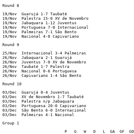
Round 8
19/Nov	Guarujá 1-7 Taubaté

19/Nov	Palestra 15-0 XV de Novembro

19/Nov	Jabaquara 1-12 Juventus

19/Nov	Portuguesa 7-0 Internacional

19/Nov	Palmeiras 7-1 São Bento

19/Nov	Nacional 4-0 Capivariano
Round 9
25/Nov	Internacional 3-4 Palmeiras

26/Nov	Jabaquara 2-1 Guarujá

26/Nov	Juventus 7-0 XV de Novembro

26/Nov	Taubaté 1-7 Palestra

26/Nov	Nacional 0-6 Portuguesa

26/Nov	Capivariano 1-4 São Bento
Round 10
03/Dec	Guarujá 0-4 Juventus

03/Dec	XV de Novembro 1-7 Taubaté

03/Dec	Palestra n/p Jabaquara

03/Dec	Portuguesa 20-0 Capivariano

03/Dec	São Bento 6-0 Internacional

03/Dec	Palmeiras 4-1 Nacional
Group 1
                          P   G   W   D   L  GA  GF  GD
