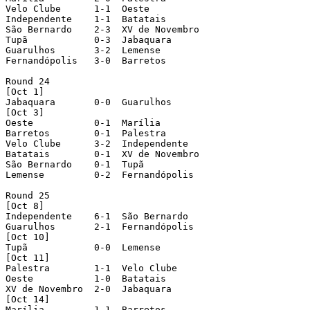
Velo Clube      1-1  Oeste

Independente    1-1  Batatais

São Bernardo    2-3  XV de Novembro

Tupã            0-3  Jabaquara

Guarulhos       3-2  Lemense

Fernandópolis   3-0  Barretos

Round 24

[Oct 1]

Jabaquara       0-0  Guarulhos

[Oct 3]

Oeste           0-1  Marília

Barretos        0-1  Palestra

Velo Clube      3-2  Independente

Batatais        0-1  XV de Novembro

São Bernardo    0-1  Tupã

Lemense         0-2  Fernandópolis

Round 25

[Oct 8]

Independente    6-1  São Bernardo

Guarulhos       2-1  Fernandópolis

[Oct 10]

Tupã            0-0  Lemense

[Oct 11]

Palestra        1-1  Velo Clube

Oeste           1-0  Batatais

XV de Novembro  2-0  Jabaquara

[Oct 14]

Marília         1-1  Barretos
