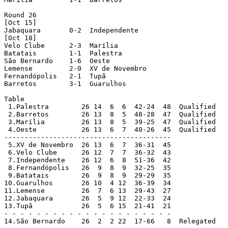
Round 26

[Oct 15]

Jabaquara       0-2  Independente

[Oct 18]

Velo Clube      2-3  Marília

Batatais        1-1  Palestra

São Bernardo    1-6  Oeste

Lemense         2-0  XV de Novembro

Fernandópolis   2-1  Tupã

Barretos        3-1  Guarulhos

Table

 1.Palestra        26 14  6  6  42-24  48  Qualified

 2.Barretos        26 13  8  5  48-28  47  Qualified

 3.Marília         26 13  8  5  39-25  47  Qualified

 4.Oeste           26 13  6  7  40-26  45  Qualified

-----------------------------------------

 5.XV de Novembro  26 13  6  7  36-31  45

 6.Velo Clube      26 12  7  7  36-32  43

 7.Independente    26 12  6  8  51-36  42

 8.Fernandópolis   26  9  8  9  32-25  35

 9.Batatais        26  9  8  9  29-29  35

10.Guarulhos       26 10  4 12  36-39  34

11.Lemense         26  7  6 13  29-43  27

12.Jabaquara       26  5  9 12  22-33  24

13.Tupã            26  5  6 15  21-41  21

- - - - - - - - - - - - - - - - - - - - -

14.São Bernardo    26  2  2 22  17-66   8  Relegated
