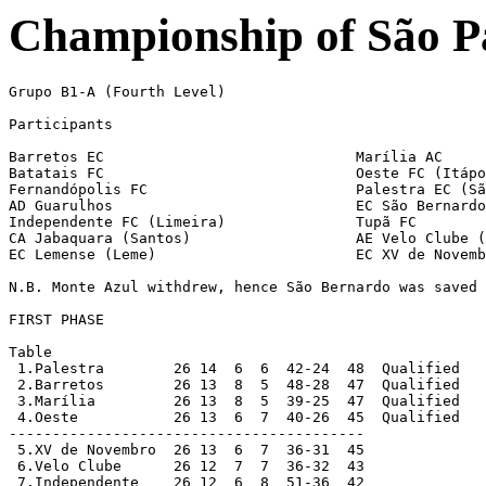
Championship of São P
Grupo B1-A (Fourth Level)

Participants

Barretos EC                             Marília AC

Batatais FC                             Oeste FC (Itápo
Fernandópolis FC                        Palestra EC (Sã
AD Guarulhos                            EC São Bernardo
Independente FC (Limeira)               Tupã FC

CA Jabaquara (Santos)                   AE Velo Clube (
EC Lemense (Leme)                       EC XV de Novemb
N.B. Monte Azul withdrew, hence São Bernardo was saved 
FIRST PHASE

Table

 1.Palestra        26 14  6  6  42-24  48  Qualified

 2.Barretos        26 13  8  5  48-28  47  Qualified

 3.Marília         26 13  8  5  39-25  47  Qualified

 4.Oeste           26 13  6  7  40-26  45  Qualified

-----------------------------------------

 5.XV de Novembro  26 13  6  7  36-31  45

 6.Velo Clube      26 12  7  7  36-32  43

 7.Independente    26 12  6  8  51-36  42
