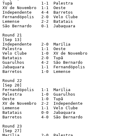
Tupã            1-1  Palestra

XV de Novembro  1-1  Oeste

Independente    4-4  Barretos

Fernandópolis   2-0  Velo Clube

Lemense         2-2  Batatais

São Bernardo    0-1  Jabaquara

Round 21

[Sep 13]

Independente    2-0  Marília

Palestra        1-1  Oeste

Velo Clube      1-0  XV de Novembro

Batatais        2-0  Tupã

Guarulhos       4-2  São Bernardo

Jabaquara       1-1  Fernandópolis

Barretos        1-0  Lemense

Round 22

[Sep 20]

Fernandópolis   1-1  Marília

Palestra        1-0  Guarulhos

Oeste           1-0  Tupã

XV de Novembro  2-2  Independente

Lemense         1-1  Velo Clube

Batatais        0-0  Jabaquara

Barretos        4-0  São Bernardo

Round 23

[Sep 27]

Marília         2-0  Palestra
