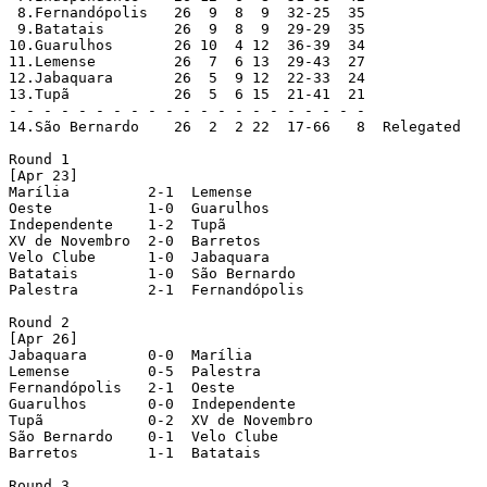
 8.Fernandópolis   26  9  8  9  32-25  35

 9.Batatais        26  9  8  9  29-29  35

10.Guarulhos       26 10  4 12  36-39  34

11.Lemense         26  7  6 13  29-43  27

12.Jabaquara       26  5  9 12  22-33  24

13.Tupã            26  5  6 15  21-41  21

- - - - - - - - - - - - - - - - - - - - -

14.São Bernardo    26  2  2 22  17-66   8  Relegated

Round 1

[Apr 23]

Marília         2-1  Lemense

Oeste           1-0  Guarulhos

Independente    1-2  Tupã

XV de Novembro  2-0  Barretos

Velo Clube      1-0  Jabaquara

Batatais        1-0  São Bernardo

Palestra        2-1  Fernandópolis

Round 2

[Apr 26]

Jabaquara       0-0  Marília

Lemense         0-5  Palestra

Fernandópolis   2-1  Oeste

Guarulhos       0-0  Independente

Tupã            0-2  XV de Novembro

São Bernardo    0-1  Velo Clube

Barretos        1-1  Batatais

Round 3
