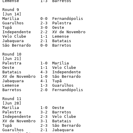
Lemense         1-3  Barretos

Round 9

[Jun 14]

Marília         0-0  Fernandópolis

Guarulhos       2-3  Palestra

Tupã            3-0  Oeste

Independente    2-2  XV de Novembro

Velo Clube      1-1  Lemense

Jabaquara       2-1  Batatais

São Bernardo    0-0  Barretos

Round 10

[Jun 21]

Palestra        1-0  Marília

Oeste           1-1  Velo Clube

Batatais        4-3  Independente

XV de Novembro  1-0  São Bernardo

Jabaquara       4-1  Tupã

Lemense         1-3  Guarulhos

Barretos        2-0  Fernandópolis

Round 11

[Jun 28]

Marília         1-0  Oeste

Palestra        3-2  Barretos

Independente    2-3  Velo Clube

XV de Novembro  3-1  Batatais

Tupã            2-3  São Bernardo

Guarulhos       2-1  Jabaquara
