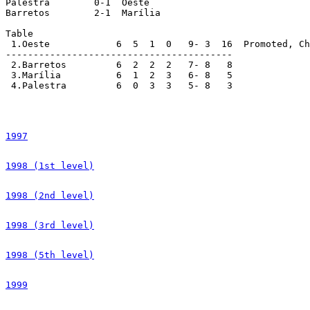
Palestra        0-1  Oeste

Barretos        2-1  Marília

Table

 1.Oeste            6  5  1  0   9- 3  16  Promoted, Ch
-----------------------------------------

 2.Barretos         6  2  2  2   7- 8   8

 3.Marília          6  1  2  3   6- 8   5

 4.Palestra         6  0  3  3   5- 8   3

1997
1998 (1st level)
1998 (2nd level)
1998 (3rd level)
1998 (5th level)
1999