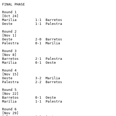
FINAL PHASE

Round 1

[Oct 24]

Marília         1-1  Barretos

Oeste           1-1  Palestra

Round 2

[Nov 1]

Oeste           2-0  Barretos

Palestra        0-1  Marília

Round 3

[Nov 8]

Barretos        2-1  Palestra

Marília         0-1  Oeste

Round 4

[Nov 15]

Oeste           3-2  Marília

Palestra        2-2  Barretos

Round 5

[Nov 22]

Barretos        0-1  Oeste

Marília         1-1  Palestra

Round 6

[Nov 29]
