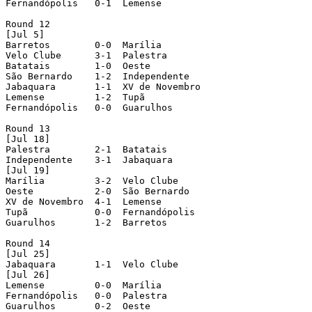
Fernandópolis   0-1  Lemense

Round 12

[Jul 5]

Barretos        0-0  Marília

Velo Clube      3-1  Palestra

Batatais        1-0  Oeste

São Bernardo    1-2  Independente

Jabaquara       1-1  XV de Novembro

Lemense         1-2  Tupã

Fernandópolis   0-0  Guarulhos

Round 13

[Jul 18]

Palestra        2-1  Batatais

Independente    3-1  Jabaquara

[Jul 19]

Marília         3-2  Velo Clube

Oeste           2-0  São Bernardo

XV de Novembro  4-1  Lemense

Tupã            0-0  Fernandópolis

Guarulhos       1-2  Barretos

Round 14

[Jul 25]

Jabaquara       1-1  Velo Clube

[Jul 26]

Lemense         0-0  Marília

Fernandópolis   0-0  Palestra

Guarulhos       0-2  Oeste
