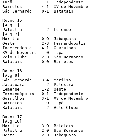
Tupã            1-1  Independente

Barretos        4-1  XV de Novembro

São Bernardo    0-1  Batatais

Round 15

[Aug 1]

Palestra        1-2  Lemense

[Aug 2]

Marília         0-0  Jabaquara

Oeste           2-3  Fernandópolis

Independente    4-1  Guarulhos

XV de Novembro  1-0  Tupã

Velo Clube      2-0  São Bernardo

Batatais        0-0  Barretos

Round 16

[Aug 9]

São Bernardo    3-4  Marília

Jabaquara       1-2  Palestra

Lemense         1-2  Oeste

Fernandópolis   0-1  Independente

Guarulhos       3-1  XV de Novembro

Barretos        1-0  Tupã

Batatais        1-2  Velo Clube

Round 17

[Aug 16]

Marília         3-0  Batatais

Palestra        2-0  São Bernardo

Oeste           2-0  Jabaquara
