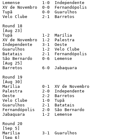
Lemense         1-0  Independente

XV de Novembro  0-0  Fernandópolis

Tupã            0-0  Guarulhos

Velo Clube      2-1  Barretos

Round 18

[Aug 23]

Tupã            1-2  Marília

XV de Novembro  1-2  Palestra

Independente    3-1  Oeste

Guarulhos       1-2  Velo Clube

Batatais        2-1  Fernandópolis

São Bernardo    0-6  Lemense

[Aug 25]

Barretos        6-0  Jabaquara

Round 19

[Aug 30]

Marília         0-1  XV de Novembro

Palestra        2-0  Independente

Oeste           2-2  Barretos

Velo Clube      1-0  Tupã

Guarulhos       2-1  Batatais

Fernandópolis   2-0  São Bernardo

Jabaquara       1-2  Lemense

Round 20

[Sep 5]

Marília         3-1  Guarulhos

[Sep 6]
