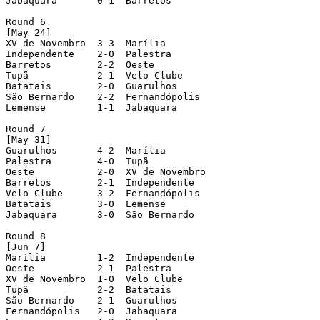
Jabaquara       0-1  Barretos

Round 6

[May 24]

XV de Novembro  3-3  Marília

Independente    2-0  Palestra

Barretos        2-2  Oeste

Tupã            2-1  Velo Clube

Batatais        2-0  Guarulhos

São Bernardo    2-2  Fernandópolis

Lemense         1-1  Jabaquara

Round 7

[May 31]

Guarulhos       4-2  Marília

Palestra        4-0  Tupã

Oeste           2-0  XV de Novembro

Barretos        2-1  Independente

Velo Clube      3-2  Fernandópolis

Batatais        3-0  Lemense

Jabaquara       3-0  São Bernardo

Round 8

[Jun 7]

Marília         1-2  Independente

Oeste           2-1  Palestra

XV de Novembro  1-0  Velo Clube

Tupã            2-2  Batatais

São Bernardo    2-1  Guarulhos

Fernandópolis   2-0  Jabaquara
