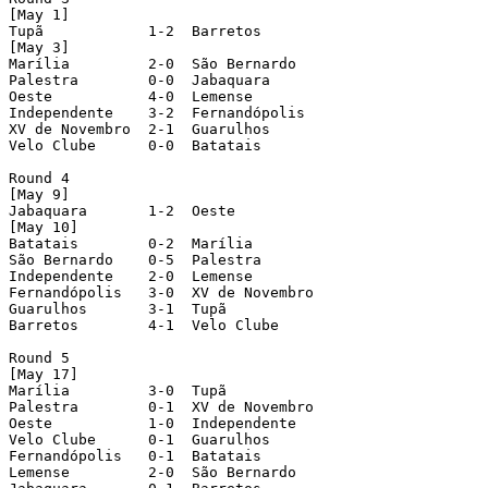
[May 1]

Tupã            1-2  Barretos

[May 3]

Marília         2-0  São Bernardo

Palestra        0-0  Jabaquara

Oeste           4-0  Lemense

Independente    3-2  Fernandópolis

XV de Novembro  2-1  Guarulhos

Velo Clube      0-0  Batatais

Round 4

[May 9]

Jabaquara       1-2  Oeste

[May 10]

Batatais        0-2  Marília

São Bernardo    0-5  Palestra

Independente    2-0  Lemense

Fernandópolis   3-0  XV de Novembro

Guarulhos       3-1  Tupã

Barretos        4-1  Velo Clube

Round 5

[May 17]

Marília         3-0  Tupã

Palestra        0-1  XV de Novembro

Oeste           1-0  Independente

Velo Clube      0-1  Guarulhos

Fernandópolis   0-1  Batatais

Lemense         2-0  São Bernardo
