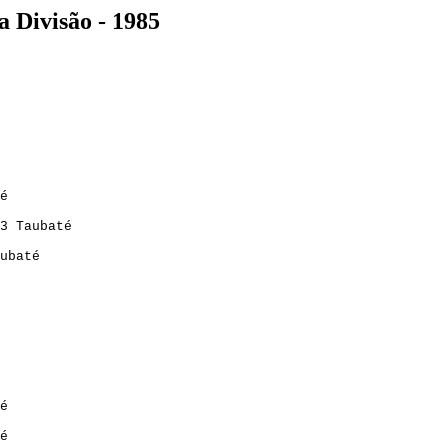
 Divisão - 1985
é
3 Taubaté
ubaté
é
é