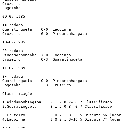
Cruzeiro

Lagoinha

09-07-1985

1ª rodada

Guaratinguetá    0-0  Lagoinha

Cruzeiro         0-0  Pindamonhangaba

10-07-1985

2ª rodada

Pindamonhangaba  7-0  Lagoinha

Cruzeiro         0-3  Guaratinguetá

11-07-1985

3ª rodada

Guaratinguetá    0-0  Pindamonhangaba

Lagoinha         3-3  Cruzeiro

Classificação

1.Pindamonhangaba    3 1 2 0 7- 0 7 Classificado

2.Guaratinguetá      3 1 2 0 3- 0 7 Classificado

----------------------------------------------------

3.Cruzeiro           3 0 2 1 3- 6 5 Disputa 5º lugar

4.Lagoinha           3 0 2 1 3-10 5 Disputa 7º lugar

12-07-1985
