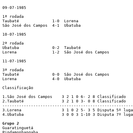
09-07-1985

1ª rodada

Taubaté              1-0  Lorena

São José dos Campos  4-1  Ubatuba

10-07-1985

2ª rodada

Ubatuba              0-2  Taubaté

Lorena               1-2  São José dos Campos

11-07-1985

3ª rodada

Taubaté              0-0  São José dos Campos

Lorena               4-0  Ubatuba

Classificação

1.São José dos Campos    3 2 1 0 6- 2 8 Classificado

2.Taubaté                3 2 1 0 3- 0 8 Classificado

-------------------------------------------------------
3.Lorena                 3 1 0 2 5- 3 5 Disputa 5º luga
4.Ubatuba                3 0 0 3 1-10 3 Disputa 7º luga
Grupo 2

Guaratinguetá

Pindamonhangaba
