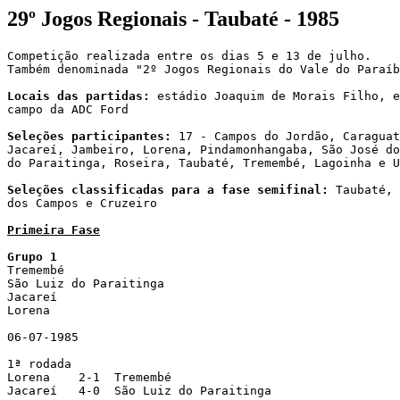
29º Jogos Regionais - Taubaté - 1985
Competição realizada entre os dias 5 e 13 de julho.

Também denominada "2º Jogos Regionais do Vale do Paraíb
Locais das partidas:
 estádio Joaquim de Morais Filho, e
campo da ADC Ford

Seleções participantes:
 17 - Campos do Jordão, Caraguat
Jacareí, Jambeiro, Lorena, Pindamonhangaba, São José do
do Paraitinga, Roseira, Taubaté, Tremembé, Lagoinha e U
Seleções classificadas para a fase semifinal:
 Taubaté, 
dos Campos e Cruzeiro

Primeira Fase
Grupo 1

Tremembé

São Luiz do Paraitinga

Jacareí

Lorena

06-07-1985

1ª rodada

Lorena    2-1  Tremembé

Jacareí   4-0  São Luiz do Paraitinga
