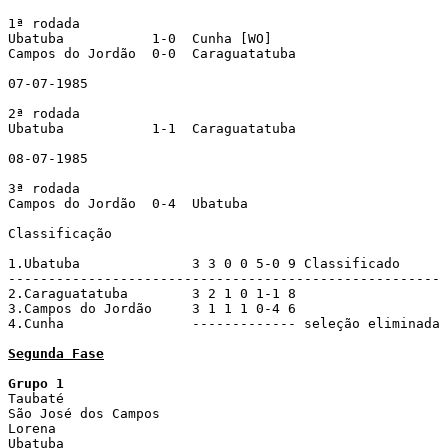
1ª rodada

Ubatuba           1-0  Cunha [WO]

Campos do Jordão  0-0  Caraguatatuba

07-07-1985

2ª rodada

Ubatuba           1-1  Caraguatatuba

08-07-1985

3ª rodada

Campos do Jordão  0-4  Ubatuba

Classificação

1.Ubatuba              3 3 0 0 5-0 9 Classificado

------------------------------------------------------

2.Caraguatatuba        3 2 1 0 1-1 8 

3.Campos do Jordão     3 1 1 1 0-4 6

4.Cunha                ------------- seleção eliminada

Segunda Fase
Grupo 1

Taubaté

São José dos Campos

Lorena

Ubatuba
