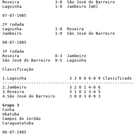
Roseira               3-0  São José do Barreiro

Lagoinha              1-0  Jambeiro [WO]

07-07-1985

2ª rodada

Lagoinha              1-0  Roseira

Jambeiro              1-0  São José do Barreiro

08-07-1985

3ª rodada

Roseira               0-3  Jambeiro

São José do Barreiro  0-5  Lagoinha

Classificação

1.Lagoinha                  3 3 0 0 6-0 9 Classificado

-------------------------------------------------------

2.Jambeiro                  3 2 0 1 4-0 6 

3.Roseira                   3 1 0 2 3-4 5

4.São José do Barreiro      3 0 0 3 0-9 3

Grupo 3

Cunha

Ubatuba

Campos do Jordão

Caraguatatuba

06-07-1985
