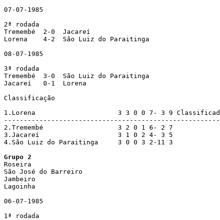
07-07-1985

2ª rodada

Tremembé  2-0  Jacareí

Lorena    4-2  São Luiz do Paraitinga

08-07-1985

3ª rodada

Tremembé  3-0  São Luiz do Paraitinga

Jacareí   0-1  Lorena

Classificação

1.Lorena                     3 3 0 0 7- 3 9 Classificad
-------------------------------------------------------

2.Tremembé                   3 2 0 1 6- 2 7 

3.Jacareí                    3 1 0 2 4- 3 5

4.São Luiz do Paraitinga     3 0 0 3 2-11 3

Grupo 2

Roseira

São José do Barreiro

Jambeiro

Lagoinha

06-07-1985

1ª rodada
